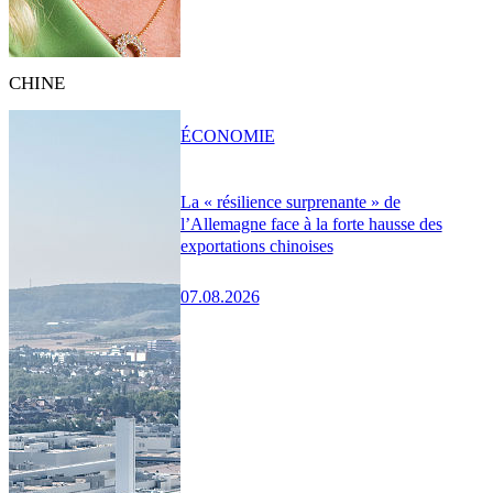
CHINE
ÉCONOMIE
La « résilience surprenante » de
l’Allemagne face à la forte hausse des
exportations chinoises
07.08.2026