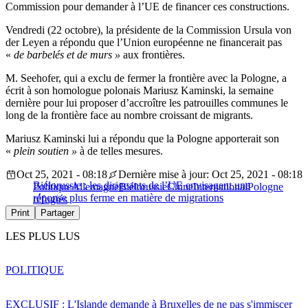
Commission pour demander à l’UE de financer ces constructions.
Vendredi (22 octobre), la présidente de la Commission Ursula von
der Leyen a répondu que l’Union européenne ne financerait pas
«
de barbelés et de murs »
aux frontières.
M. Seehofer, qui a exclu de fermer la frontière avec la Pologne, a
écrit à son homologue polonais Mariusz Kaminski, la semaine
dernière pour lui proposer d’accroître les patrouilles communes le
long de la frontière face au nombre croissant de migrants.
Mariusz Kaminski lui a répondu que la Pologne apporterait son
«
plein soutien »
à de telles mesures.
Oct 25, 2021 - 08:18
Dernière mise à jour: Oct 25, 2021 - 08:18
Biélorussie : les dirigeants de l’UE envisagent une
Politique
Allemagne
Biélorussie
Chine
International
Pologne
réponse plus ferme en matière de migrations
réfugiés
Print
Partager
LES PLUS LUS
POLITIQUE
EXCLUSIF : L'Islande demande à Bruxelles de ne pas s'immiscer