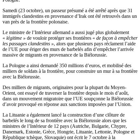
Samedi (23 octobre), un passeur présumé a été arrêté après que 31
immigrés clandestins en provenance d’Irak ont été retrouvés dans un
van près de la frontière polonaise.
Le ministre de l’Intérieur allemand a aussi jugé plus globalement
«
légitime »
de vouloir protéger ses frontières «
de façon à empêcher
les passages clandestins »
, alors que plusieurs pays réclament l’aide
de l’UE pour ériger des murs de barbelés afin d’empêcher l’arrivée
massive de migrants en provenance de la Biélorussie.
La Pologne a ainsi demandé 350 millions d’euros, et mobilisé des
milliers de soldats à la frontière, pour construire un mur à sa frontière
avec la Biélorussie.
Des milliers de migrants, originaires pour la plupart du Moyen-
Orient, ont essayé de traverser la frontière depuis le mois d’août,
dans un mouvement migratoire que l’UE soupçonne la Biélorussie
d’avoir provoqué en réponse aux sanctions imposées par l’Union.
La Lituanie a également lancé la construction d’une clôture de
barbelés le long de sa frontière avec la Biélorussie alors que les
ministres de l’Intérieur de 12 pays (Autriche, Bulgarie, Chypre,
Danemark, Estonie, Grèce, Hongrie, Lituanie, Lettonie, Pologne et
République tchèque, Slovaquie) ont écrit le 7 octobre à la