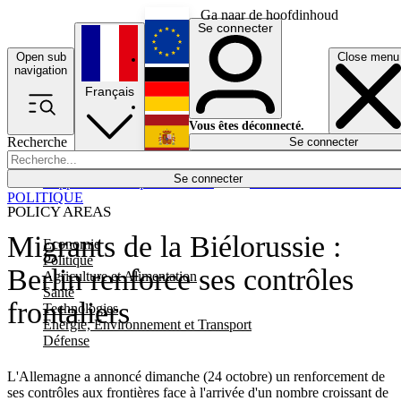
Ga naar de hoofdinhoud
Se connecter
Open sub
Close menu
English
navigation
Français
Deutsch
Vous êtes déconnecté.
Recherche
Se connecter
Español
Lumières éteintes
Se connecter
Rapporteur
Politique
Économie
Newsletters
Evénements
Em
POLITIQUE
POLICY AREAS
Migrants de la Biélorussie :
Economie
Politique
Berlin renforce ses contrôles
Agriculture et Alimentation
Santé
frontaliers
Technologies
Energie, Environnement et Transport
Défense
L'Allemagne a annoncé dimanche (24 octobre) un renforcement de
ses contrôles aux frontières face à l'arrivée d'un nombre croissant de