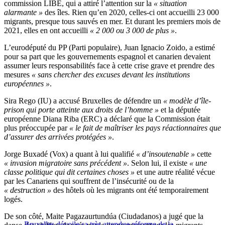
commission LIBE, qui a attiré l’attention sur la
« situation
alarmante »
des îles. Rien qu’en 2020, celles-ci ont accueilli 23 000
migrants, presque tous sauvés en mer. Et durant les premiers mois de
2021, elles en ont accueilli
« 2 000 ou 3 000 de plus »
.
L’eurodéputé du PP (Parti populaire), Juan Ignacio Zoido, a estimé
pour sa part que les gouvernements espagnol et canarien devaient
assumer leurs responsabilités face à cette crise grave et prendre des
mesures
« sans chercher des excuses devant les institutions
européennes »
.
Sira Rego (IU) a accusé Bruxelles de défendre un
« modèle d’île-
prison qui porte atteinte aux droits de l’homme »
et la députée
européenne Diana Riba (ERC) a déclaré que la Commission était
plus préoccupée par
« le fait de maîtriser les pays réactionnaires que
d’assurer des arrivées protégées »
.
Jorge Buxadé (Vox) a quant à lui qualifié
« d’insoutenable »
cette
« invasion migratoire sans précédent »
. Selon lui, il existe
« une
classe politique qui dit certaines choses »
et une autre réalité vécue
par les Canariens qui souffrent de l’insécurité ou de la
« destruction »
des hôtels où les migrants ont été temporairement
logés.
De son côté, Maite Pagazaurtundúa (Ciudadanos) a jugé que la
Bruxelles dévoile sa très attendue réforme de la