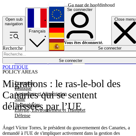
Ga naar de hoofdinhoud
Se connecter
Open sub
Close menu
English
navigation
Français
Deutsch
Vous êtes déconnecté.
Recherche
Se connecter
Español
Lumières éteintes
Se connecter
Rapporteur
Politique
Économie
Newsletters
Evénements
Em
POLITIQUE
POLICY AREAS
Migrations : le ras-le-bol des
Economie
Politique
Canaries qui se sentent
Agriculture et Alimentation
Santé
délaissées par l’UE
Technologies
Energie, Environnement et Transport
Défense
Ángel Víctor Torres, le président du gouvernement des Canaries, a
demandé à l'UE de s'impliquer activement dans la gestion des