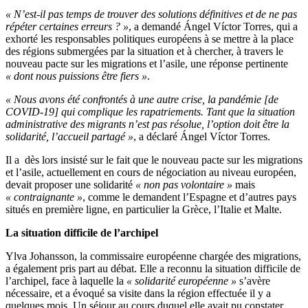
« N’est-il pas temps de trouver des solutions définitives et de ne pas
répéter certaines erreurs ? »
, a demandé Ángel Víctor Torres, qui a
exhorté les responsables politiques européens à se mettre à la place
des régions submergées par la situation et à chercher, à travers le
nouveau pacte sur les migrations et l’asile, une réponse pertinente
« dont nous puissions être fiers »
.
« Nous avons été confrontés à une autre crise, la pandémie [de
COVID-19] qui complique les rapatriements. Tant que la situation
administrative des migrants n’est pas résolue, l’option doit être la
solidarité, l’accueil partagé »
, a déclaré Ángel Víctor Torres.
Il a dès lors insisté sur le fait que le nouveau pacte sur les migrations
et l’asile, actuellement en cours de négociation au niveau européen,
devait proposer une solidarité
« non pas volontaire »
mais
« contraignante »
, comme le demandent l’Espagne et d’autres pays
situés en première ligne, en particulier la Grèce, l’Italie et Malte.
La situation difficile de l’archipel
Ylva Johansson, la commissaire européenne chargée des migrations,
a également pris part au débat. Elle a reconnu la situation difficile de
l’archipel, face à laquelle la
« solidarité européenne »
s’avère
nécessaire, et a évoqué sa visite dans la région effectuée il y a
quelques mois. Un séjour au cours duquel elle avait pu constater