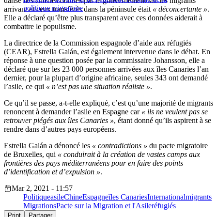
danse des chiffres donnés par le gouvernement sur les migrants
politique migratoire
arrivant et ceux transférés dans la péninsule était
« déconcertante »
.
Elle a déclaré qu’être plus transparent avec ces données aiderait à
combattre le populisme.
La directrice de la Commission espagnole d’aide aux réfugiés
(CEAR), Estrella Galán, est également intervenue dans le débat. En
réponse à une question posée par la commissaire Johansson, elle a
déclaré que sur les 23 000 personnes arrivées aux îles Canaries l’an
dernier, pour la plupart d’origine africaine, seules 343 ont demandé
l’asile, ce qui
« n’est pas une situation réaliste »
.
Ce qu’il se passe, a-t-elle expliqué, c’est qu’une majorité de migrants
renoncent à demander l’asile en Espagne car
« ils ne veulent pas se
retrouver piégés aux îles Canaries »
, étant donné qu’ils aspirent à se
rendre dans d’autres pays européens.
Estrella Galán a dénoncé les
« contradictions »
du pacte migratoire
de Bruxelles, qui
« conduirait à la création de vastes camps aux
frontières des pays méditerranéens pour en faire des points
d’identification et d’expulsion »
.
Mar 2, 2021 - 11:57
Politique
asile
Chine
Espagne
îles Canaries
International
migrants
Migrations
Pacte sur la Migration et l'Asile
réfugiés
Print
Partager