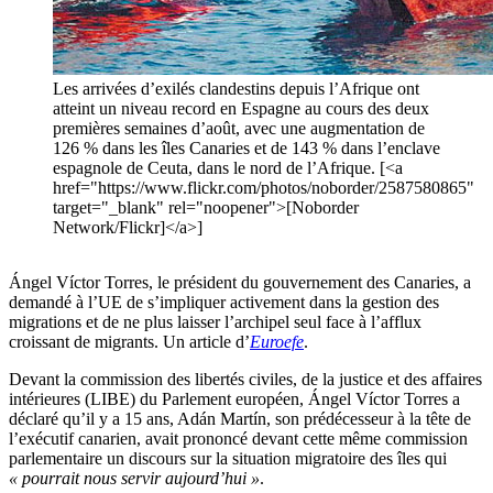
Les arrivées d’exilés clandestins depuis l’Afrique ont
atteint un niveau record en Espagne au cours des deux
premières semaines d’août, avec une augmentation de
126 % dans les îles Canaries et de 143 % dans l’enclave
espagnole de Ceuta, dans le nord de l’Afrique. [<a
href="https://www.flickr.com/photos/noborder/2587580865"
target="_blank" rel="noopener">[Noborder
Network/Flickr]</a>]
Ángel Víctor Torres, le président du gouvernement des Canaries, a
demandé à l’UE de s’impliquer activement dans la gestion des
migrations et de ne plus laisser l’archipel seul face à l’afflux
croissant de migrants. Un article d’
Euroefe
.
Devant la commission des libertés civiles, de la justice et des affaires
intérieures (LIBE) du Parlement européen, Ángel Víctor Torres a
déclaré qu’il y a 15 ans, Adán Martín, son prédécesseur à la tête de
l’exécutif canarien, avait prononcé devant cette même commission
parlementaire un discours sur la situation migratoire des îles qui
« pourrait nous servir aujourd’hui »
.