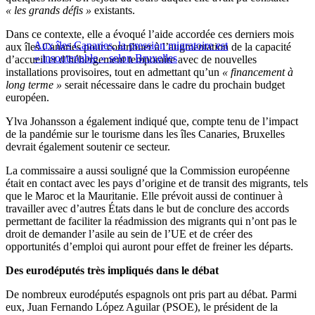
« les grands défis »
existants.
Dans ce contexte, elle a évoqué l’aide accordée ces derniers mois
Aux îles Canaries, la pression migratoire est
aux îles Canaries pour contribuer à l’augmentation de la capacité
« insoutenable » selon Bruxelles
d’accueil et d’hébergement temporaire avec de nouvelles
installations provisoires, tout en admettant qu’un
« financement à
long terme »
serait nécessaire dans le cadre du prochain budget
européen.
Ylva Johansson a également indiqué que, compte tenu de l’impact
de la pandémie sur le tourisme dans les îles Canaries, Bruxelles
devrait également soutenir ce secteur.
La commissaire a aussi souligné que la Commission européenne
était en contact avec les pays d’origine et de transit des migrants, tels
que le Maroc et la Mauritanie. Elle prévoit aussi de continuer à
travailler avec d’autres États dans le but de conclure des accords
permettant de faciliter la réadmission des migrants qui n’ont pas le
droit de demander l’asile au sein de l’UE et de créer des
opportunités d’emploi qui auront pour effet de freiner les départs.
Des eurodéputés très impliqués dans le débat
De nombreux eurodéputés espagnols ont pris part au débat. Parmi
eux, Juan Fernando López Aguilar (PSOE), le président de la