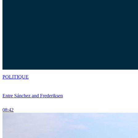
POLITIQUE
Entre Sánchez and Frederiksen
08:42