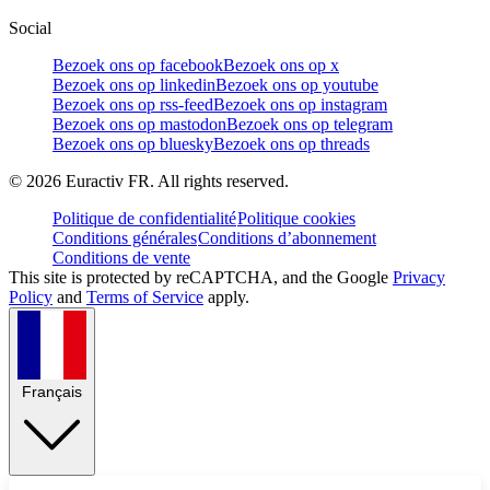
Social
Bezoek ons op facebook
Bezoek ons op x
Bezoek ons op linkedin
Bezoek ons op youtube
Bezoek ons op rss-feed
Bezoek ons op instagram
Bezoek ons op mastodon
Bezoek ons op telegram
Bezoek ons op bluesky
Bezoek ons op threads
©
2026
Euractiv FR. All rights reserved.
Politique de confidentialité
Politique cookies
Conditions générales
Conditions d’abonnement
Conditions de vente
This site is protected by reCAPTCHA, and the Google
Privacy
Policy
and
Terms of Service
apply.
Français