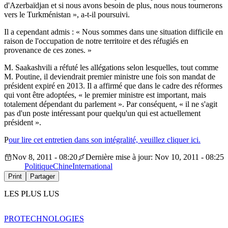
d'Azerbaïdjan et si nous avons besoin de plus, nous nous tournerons
vers le Turkménistan », a-t-il poursuivi.
Il a cependant admis : « Nous sommes dans une situation difficile en
raison de l'occupation de notre territoire et des réfugiés en
provenance de ces zones. »
M. Saakashvili a réfuté les allégations selon lesquelles, tout comme
M. Poutine, il deviendrait premier ministre une fois son mandat de
président expiré en 2013. Il a affirmé que dans le cadre des réformes
qui vont être adoptées, « le premier ministre est important, mais
totalement dépendant du parlement ». Par conséquent, « il ne s'agit
pas d'un poste intéressant pour quelqu'un qui est actuellement
président ».
P
our lire cet entretien dans son intégralité, veuillez cliquer
ici
.
Nov 8, 2011 - 08:20
Dernière mise à jour: Nov 10, 2011 - 08:25
Politique
Chine
International
Print
Partager
LES PLUS LUS
PRO
TECHNOLOGIES