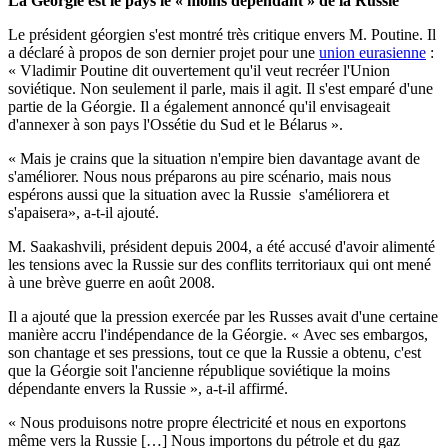
La Géorgie est le pays le « moins dépendant » de la Russie
Le président géorgien s'est montré très critique envers M. Poutine. Il
a déclaré à propos de son dernier projet pour une
union eurasienne
:
« Vladimir Poutine dit ouvertement qu'il veut recréer l'Union
soviétique. Non seulement il parle, mais il agit. Il s'est emparé d'une
partie de la Géorgie. Il a également annoncé qu'il envisageait
d'annexer à son pays l'Ossétie du Sud et le Bélarus ».
« Mais je crains que la situation n'empire bien davantage avant de
s'améliorer. Nous nous préparons au pire scénario, mais nous
espérons aussi que la situation avec la Russie s'améliorera et
s'apaisera», a-t-il ajouté.
M. Saakashvili, président depuis 2004, a été accusé d'avoir alimenté
les tensions avec la Russie sur des conflits territoriaux qui ont mené
à une brève guerre en août 2008.
Il a ajouté que la pression exercée par les Russes avait d'une certaine
manière accru l'indépendance de la Géorgie. « Avec ses embargos,
son chantage et ses pressions, tout ce que la Russie a obtenu, c'est
que la Géorgie soit l'ancienne république soviétique la moins
dépendante envers la Russie », a-t-il affirmé.
« Nous produisons notre propre électricité et nous en exportons
même vers la Russie […] Nous importons du pétrole et du gaz