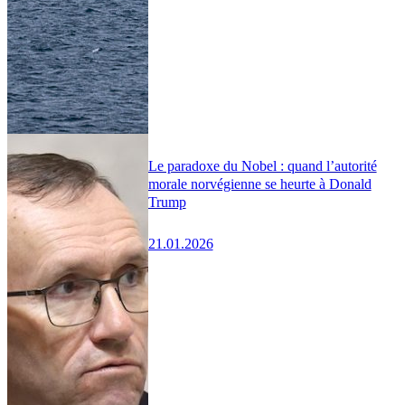
Le paradoxe du Nobel : quand l’autorité
morale norvégienne se heurte à Donald
Trump
21.01.2026