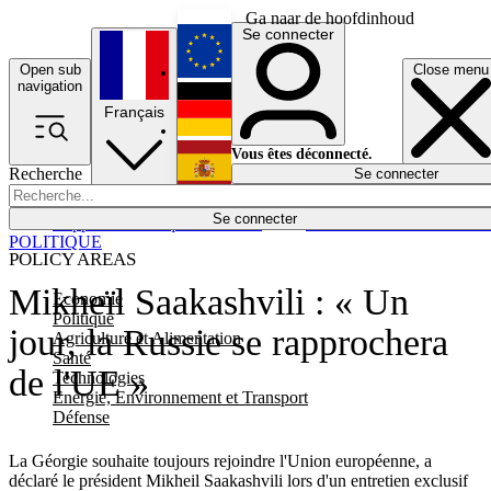
Ga naar de hoofdinhoud
Se connecter
Open sub
Close menu
English
navigation
Français
Deutsch
Vous êtes déconnecté.
Recherche
Se connecter
Español
Lumières éteintes
Se connecter
Rapporteur
Politique
Économie
Newsletters
Evénements
Em
POLITIQUE
POLICY AREAS
Mikheïl Saakashvili : « Un
Economie
Politique
jour, la Russie se rapprochera
Agriculture et Alimentation
Santé
de l'UE »
Technologies
Energie, Environnement et Transport
Défense
La Géorgie souhaite toujours rejoindre l'Union européenne, a
déclaré le président Mikheil Saakashvili lors d'un entretien exclusif