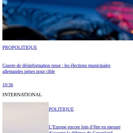
PRO
POLITIQUE
Guerre de désinformation russe : les élections municipales
allemandes prises pour cible
10:36
INTERNATIONAL
POLITIQUE
L’Europe encore loin d’être en mesure
d’assurer la défense du Groenland