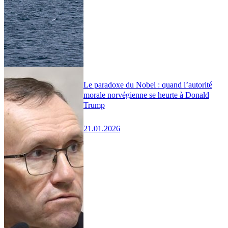
Le paradoxe du Nobel : quand l’autorité
morale norvégienne se heurte à Donald
Trump
21.01.2026