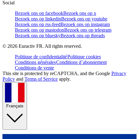
Social
Bezoek ons op facebook
Bezoek ons op x
Bezoek ons op linkedin
Bezoek ons op youtube
Bezoek ons op rss-feed
Bezoek ons op instagram
Bezoek ons op mastodon
Bezoek ons op telegram
Bezoek ons op bluesky
Bezoek ons op threads
©
2026
Euractiv FR. All rights reserved.
Politique de confidentialité
Politique cookies
Conditions générales
Conditions d’abonnement
Conditions de vente
This site is protected by reCAPTCHA, and the Google
Privacy
Policy
and
Terms of Service
apply.
Français