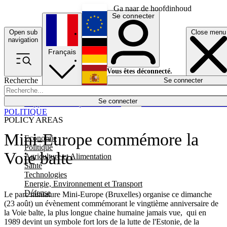
Ga naar de hoofdinhoud
Se connecter
Open sub
Close menu
English
navigation
Français
Deutsch
Vous êtes déconnecté.
Recherche
Se connecter
Español
Lumières éteintes
Se connecter
Rapporteur
Politique
Économie
Newsletters
Evénements
Em
POLITIQUE
POLICY AREAS
Mini-Europe commémore la
Economie
Politique
Voie balte
Agriculture et Alimentation
Santé
Technologies
Energie, Environnement et Transport
Défense
Le parc miniature Mini-Europe (Bruxelles) organise ce dimanche
(23 août) un évènement commémorant le vingtième anniversaire de
la Voie balte, la plus longue chaine humaine jamais vue, qui en
1989 devint un symbole fort lors de la lutte de l'Estonie, de la