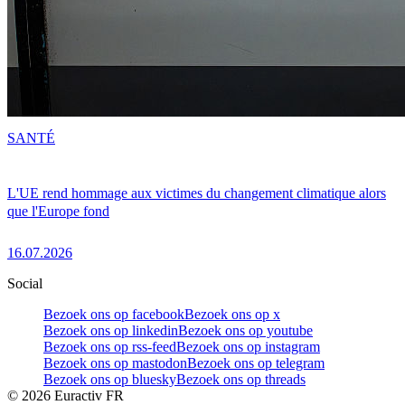
SANTÉ
L'UE rend hommage aux victimes du changement climatique alors
que l'Europe fond
16.07.2026
Social
Bezoek ons op facebook
Bezoek ons op x
Bezoek ons op linkedin
Bezoek ons op youtube
Bezoek ons op rss-feed
Bezoek ons op instagram
Bezoek ons op mastodon
Bezoek ons op telegram
Bezoek ons op bluesky
Bezoek ons op threads
©
2026
Euractiv FR