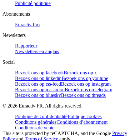
Publicité politique
Abonnements
Euractiv Pro
Newsletters
Rapporteur
Newsletters en anglais
Social
Bezoek ons op facebook
Bezoek ons op x
Bezoek ons op linkedin
Bezoek ons op youtube
Bezoek ons op rss-feed
Bezoek ons op instagram
Bezoek ons op mastodon
Bezoek ons op telegram
Bezoek ons op bluesky
Bezoek ons op threads
©
2026
Euractiv FR. All rights reserved.
Politique de confidentialité
Politique cookies
Conditions générales
Conditions d’abonnement
Conditions de vente
This site is protected by reCAPTCHA, and the Google
Privacy
Policy
and
Terms of Service
apply.