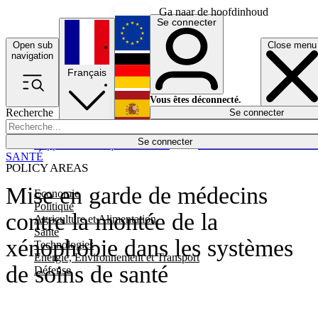
Ga naar de hoofdinhoud
Se connecter
Open sub
Close menu
English
navigation
Français
Deutsch
Vous êtes déconnecté.
Recherche
Se connecter
Español
Lumières éteintes
Se connecter
Rapporteur
Politique
Économie
Newsletters
Evénements
Em
SANTÉ
POLICY AREAS
Mise en garde de médecins
Economie
Politique
contre la montée de la
Agriculture et Alimentation
Santé
xénophobie dans les systèmes
Technologies
Energie, Environnement et Transport
de soins de santé
Défense