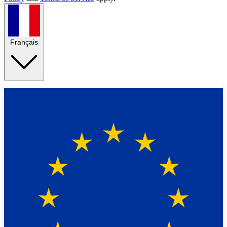
Français