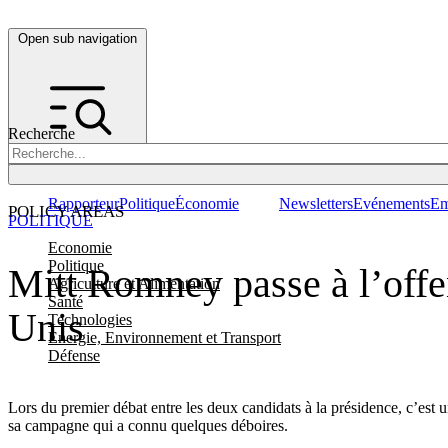
Open sub navigation
Recherche
Rapporteur
Politique
Économie
Newsletters
Evénements
Em
POLICY AREAS
POLITIQUE
Economie
Politique
Mitt Romney passe à l’offen
Agriculture et Alimentation
Santé
Unis
Technologies
Energie, Environnement et Transport
Défense
Lors du premier débat entre les deux candidats à la présidence, c’est
sa campagne qui a connu quelques déboires.