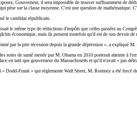
roposez, Gouverneur, il sera impossible de trouver suffisamment de dédu
au qui pèse sur la classe moyenne. C'est une question de mathématique. C
qué le candidat républicain.
t le même type de réductions d'impôts que celles passées au Congrès
chis économique, mais ils pensent toutefois qu'il est de son devoir de 
ulminé par la pire récession depuis la grande dépression », a expliqué M
 soins de santé menée par M. Obama en 2010 porterait atteinte à l'emplo
ce en tant que gouverneur du Massachusetts et qu'il n'avait « pas détrui
loi « Dodd-Frank » qui réglemente Wall Street, M. Romney a été forcé de