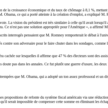
ion de la croissance économique et du taux de chômage à 8,1 %, mettan
 M. Obama, ce qui a porté atteinte à la création d'emploi, a expliqué M
. La vision du président est très similaire à celle qu'il avait lorsqu'il 
era. Ce n'est pas une solution appropriée pour l'Amérique », a affirmé
rits interrogés pensaient que M. Romney remporterait le débat à l'un
s contre son adversaire pour le faire chuter dans les sondages, comme la
 cachée sur lesquelles il affirme que 47 % des électeurs sont des assis
s doute pas dans les annales. Ce fut plutôt une guerre d'usure, les deux h
rempées que M. Obama, qui a adopté un ton assez professoral et un disc
ses propositions de refonte du système fiscal américain via une réduct
t qu'il serait impossible de compenser cette somme en éliminant les échap