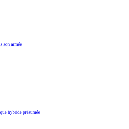
ns son armée
taque hybride présumée