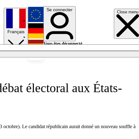
Se connecter
Close menu
English
Français
Deutsch
Vous êtes déconnecté.
Se connecter
Español
Lumières éteintes
ébat électoral aux États-
(3 octobre). Le candidat républicain aurait donné un nouveau souffle à