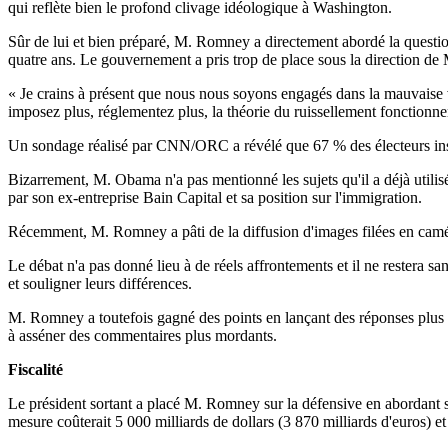
qui reflète bien le profond clivage idéologique à Washington.
Sûr de lui et bien préparé, M. Romney a directement abordé la quest
quatre ans. Le gouvernement a pris trop de place sous la direction de
« Je crains à présent que nous nous soyons engagés dans la mauvaise voie
imposez plus, réglementez plus, la théorie du ruissellement fonctionn
Un sondage réalisé par CNN/ORC a révélé que 67 % des électeurs insc
Bizarrement, M. Obama n'a pas mentionné les sujets qu'il a déjà utilisé
par son ex-entreprise Bain Capital et sa position sur l'immigration.
Récemment, M. Romney a pâti de la diffusion d'images filées en caméra
Le débat n'a pas donné lieu à de réels affrontements et il ne restera san
et souligner leurs différences.
M. Romney a toutefois gagné des points en lançant des réponses plus t
à asséner des commentaires plus mordants.
Fiscalité
Le président sortant a placé M. Romney sur la défensive en abordant 
mesure coûterait 5 000 milliards de dollars (3 870 milliards d'euros) e