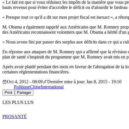
« Le fait est que si vous réduisez les impôts de la manière que vous p
hauts revenus pour éviter d'accroître le déficit ou d'alourdir le farde
« Presque tout ce qu'il a dit sur mon projet fiscal est inexact », a rétor
M. Obama a également rappelé aux Américains que M. Romney proposai
des Américains reconnaissent volontiers que M. Obama a hérité d'un gâ
« Nous avons fini par passer des surplus aux déficits dans ce qui a c
En réponse aux attaques de M. Romney qui a affirmé que la révision des
plan de santé s'inspirait du programme que M. Romney avait mis en pla
Après avoir plaidé pendant des mois en faveur de l'abrogation de la 
certaines réglementations financières.
Oct 4, 2012 - 08:09
Dernière mise à jour: Jan 8, 2015 - 19:10
Politique
Chine
International
Print
Partager
LES PLUS LUS
PRO
SANTÉ