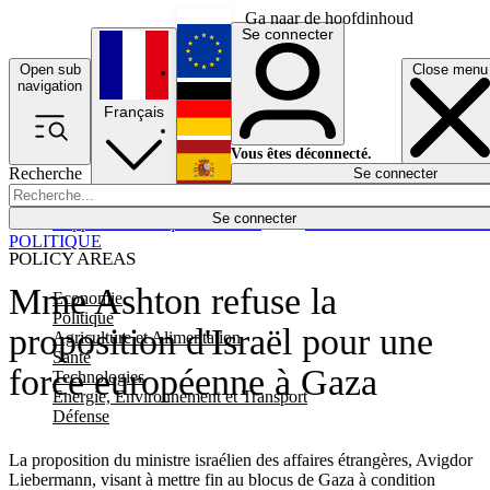
Ga naar de hoofdinhoud
Se connecter
Open sub
Close menu
English
navigation
Français
Deutsch
Vous êtes déconnecté.
Recherche
Se connecter
Español
Lumières éteintes
Se connecter
Rapporteur
Politique
Économie
Newsletters
Evénements
Em
POLITIQUE
POLICY AREAS
Mme Ashton refuse la
Economie
Politique
proposition d'Israël pour une
Agriculture et Alimentation
Santé
force européenne à Gaza
Technologies
Energie, Environnement et Transport
Défense
La proposition du ministre israélien des affaires étrangères, Avigdor
Liebermann, visant à mettre fin au blocus de Gaza à condition