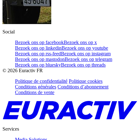
Social
Bezoek ons op facebook
Bezoek ons op x
Bezoek ons op linkedin
Bezoek ons op youtube
Bezoek ons op rss-feed
Bezoek ons op instagram
Bezoek ons op mastodon
Bezoek ons op telegram
Bezoek ons op bluesky
Bezoek ons op threads
©
2026
Euractiv FR
Politique de confidentialité
Politique cookies
Conditions générales
Conditions d’abonnement
Conditions de vente
Services
Media Solutions