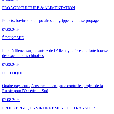
PRO
AGRICULTURE & ALIMENTATION
Poulets, bovins et ours polaires : la grippe aviaire se propage
07.08.2026
ÉCONOMIE
La « résilience surprenante » de l'Allemagne face à la forte hausse
des exportations chinoises
07.08.2026
POLITIQUE
Quatre pays européens mettent en garde contre les projets de la
Russie pour l'Ossétie du Sud
07.08.2026
PRO
ENERGIE, ENVIRONNEMENT ET TRANSPORT