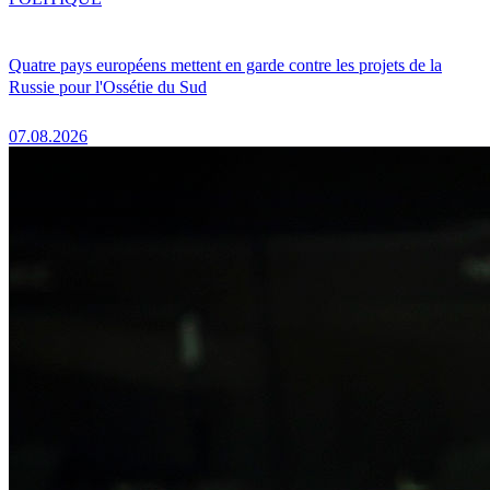
Quatre pays européens mettent en garde contre les projets de la
Russie pour l'Ossétie du Sud
07.08.2026