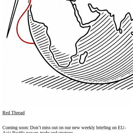
Red Thread
Coming soon: Don’t miss out on our new weekly briefing on EU-
Asia Pacific power, trade and strategy.