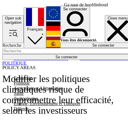
Ga naar de hoofdinhoud
Se connecter
Open sub
Close menu
English
navigation
Français
Deutsch
Vous êtes déconnecté.
Recherche
Se connecter
Español
Lumières éteintes
Se connecter
Rapporteur
Politique
Économie
Newsletters
Evénements
Em
POLITIQUE
POLICY AREAS
Modifier les politiques
Economie
Politique
climatiques risque de
Agriculture et Alimentation
Santé
compromettre leur efficacité,
Technologies
Energie, Environnement et Transport
selon les investisseurs
Défense