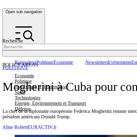
Open sub navigation
Recherche
Rapporteur
Politique
Économie
Newsletters
Evénements
Em
POLICY AREAS
POLITIQUE
Economie
Politique
Mogherini à Cuba pour conf
Agriculture et Alimentation
Santé
Technologies
Energie, Environnement et Transport
Défense
La chef de la diplomatie européenne Federica Mogherini entame mercred
président américain Donald Trump.
Aline Robert
EURACTIV.fr