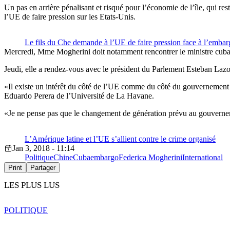
Un pas en arrière pénalisant et risqué pour l’économie de l’île, qui r
l’UE de faire pression sur les Etats-Unis.
Le fils du Che demande à l’UE de faire pression face à l’emba
Mercredi, Mme Mogherini doit notamment rencontrer le ministre cubai
Jeudi, elle a rendez-vous avec le président du Parlement Esteban Lazo
«Il existe un intérêt du côté de l’UE comme du côté du gouvernement cu
Eduardo Perera de l’Université de La Havane.
«Je ne pense pas que le changement de génération prévu au gouverneme
L’Amérique latine et l’UE s’allient contre le crime organisé
Jan 3, 2018 - 11:14
Politique
Chine
Cuba
embargo
Federica Mogherini
International
Print
Partager
LES PLUS LUS
POLITIQUE