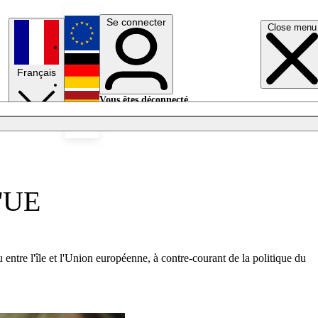
Se connecter
Close menu
English
Français
Deutsch
Vous êtes déconnecté.
Se connecter
Español
Lumières éteintes
l'UE
tre l'île et l'Union européenne, à contre-courant de la politique du