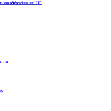
s son référendum sur l'UE
la mer
ts