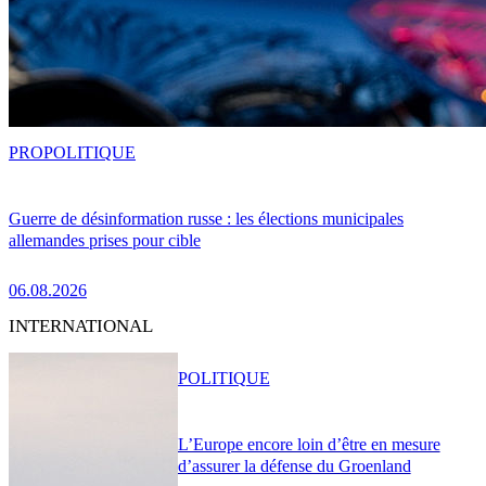
PRO
POLITIQUE
Guerre de désinformation russe : les élections municipales
allemandes prises pour cible
06.08.2026
INTERNATIONAL
POLITIQUE
L’Europe encore loin d’être en mesure
d’assurer la défense du Groenland