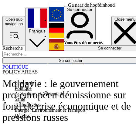
Ga naar de hoofdinhoud
Se connecter
Open sub
Close menu
English
navigation
Français
Deutsch
Vous êtes déconnecté.
Recherche
Se connecter
Español
Lumières éteintes
Se connecter
Rapporteur
Politique
Économie
Newsletters
Evénements
Em
POLITIQUE
POLICY AREAS
Moldavie : le gouvernement
Economie
Politique
pro-européen démissionne sur
Agriculture et Alimentation
Santé
fond de crise économique et de
Technologies
Energie, Environnement et Transport
pressions russes
Défense