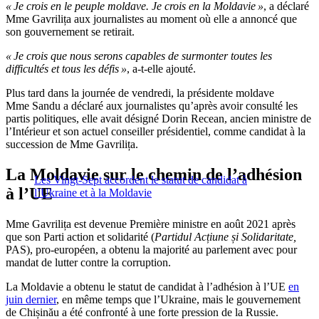
« Je crois en le peuple moldave. Je crois en la Moldavie »
, a déclaré
Mme Gavrilița aux journalistes au moment où elle a annoncé que
son gouvernement se retirait.
« Je crois que nous serons capables de surmonter toutes les
difficultés et tous les défis »
, a-t-elle ajouté.
Plus tard dans la journée de vendredi, la présidente moldave
Mme Sandu a déclaré aux journalistes qu’après avoir consulté les
partis politiques, elle avait désigné Dorin Recean, ancien ministre de
l’Intérieur et son actuel conseiller présidentiel, comme candidat à la
succession de Mme Gavrilița.
La Moldavie sur le chemin de l’adhésion
Les Vingt-Sept accordent le statut de candidat à
à l’UE
l’Ukraine et à la Moldavie
Mme Gavrilița est devenue Première ministre en août 2021 après
que son Parti action et solidarité (
Partidul Acțiune și Solidaritate,
PAS), pro-européen, a obtenu la majorité au parlement avec pour
mandat de lutter contre la corruption.
La Moldavie a obtenu le statut de candidat à l’adhésion à l’UE
en
juin dernier
, en même temps que l’Ukraine, mais le gouvernement
de Chișinău a été confronté à une forte pression de la Russie.