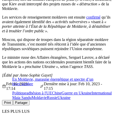
que Kiev avait intercepté des projets russes de
« déstruction »
de la
Moldavie.
Les services de renseignement moldaves ont ensuite
confirmé
qu’ils
avaient également identifié des
« activités subversives »
visant à
«
porter atteinte à l’État de la République de Moldavie, à déstabiliser
et à troubler l’ordre public »
.
Moscou, qui dispose de troupes dans la région séparatiste moldave
de Transnistrie, s’est montré très réticent à l’idée que d’anciennes
républiques soviétiques puissent rejoindre l’Union européenne.
Le ministre russe des Affaires étrangères, Sergueï Lavrov, a déclaré
que les actions des nations occidentales pourraient bientôt faire de la
Moldavie la
« prochaine Ukraine »
, selon l’agence
TASS
.
[Édité par Anne-Sophie Gayet]
En Moldavie, marasme énergétique et spectre d’un
Feb 10, 2023 -
hiver sombre
Dernière mise à jour: Feb 10, 2023 -
17:14
17:15
Politique
adhésion à l'UE
Chine
Guerre en Ukraine
International
Maia Sandu
Moldavie
Russie
Ukraine
Print
Partager
LES PLUS LUS