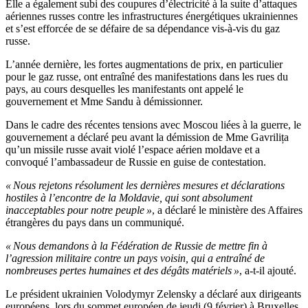
Elle a également subi des coupures d’électricité à la suite d’attaques
aériennes russes contre les infrastructures énergétiques ukrainiennes
et s’est efforcée de se défaire de sa dépendance vis-à-vis du gaz
russe.
L’année dernière, les fortes augmentations de prix, en particulier
pour le gaz russe, ont entraîné des manifestations dans les rues du
pays, au cours desquelles les manifestants ont appelé le
gouvernement et Mme Sandu à démissionner.
Dans le cadre des récentes tensions avec Moscou liées à la guerre, le
gouvernement a déclaré peu avant la démission de Mme Gavrilița
qu’un missile russe avait violé l’espace aérien moldave et a
convoqué l’ambassadeur de Russie en guise de contestation.
« Nous rejetons résolument les dernières mesures et déclarations
hostiles à l’encontre de la Moldavie, qui sont absolument
inacceptables pour notre peuple »
, a déclaré le ministère des Affaires
étrangères du pays dans un communiqué.
« Nous demandons à la Fédération de Russie de mettre fin à
l’agression militaire contre un pays voisin, qui a entraîné de
nombreuses pertes humaines et des dégâts matériels »
, a-t-il ajouté.
Le président ukrainien Volodymyr Zelensky a déclaré aux dirigeants
européens, lors du sommet européen de jeudi (9 février) à Bruxelles,