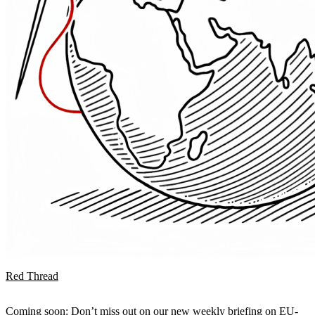
Red Thread
Coming soon: Don’t miss out on our new weekly briefing on EU-