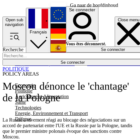
Ga naar de hoofdinhoud
Se connecter
Open sub
Close menu
English
navigation
Français
Deutsch
Vous êtes déconnecté.
Recherche
Se connecter
Español
Lumières éteintes
Se connecter
Rapporteur
Politique
Économie
Newsletters
Evénements
Em
POLITIQUE
POLICY AREAS
Moscou dénonce le 'chantage'
Economie
Politique
de la Pologne
Agriculture et Alimentation
Santé
Technologies
Energie, Environnement et Transport
Défense
La Russie a vivement réagi au blocage des négociations sur un
accord de partenariat entre l'UE et la Russie par la Pologne, tandis
que le premier ministre polonais évoque des sanctions contre
Moscou.