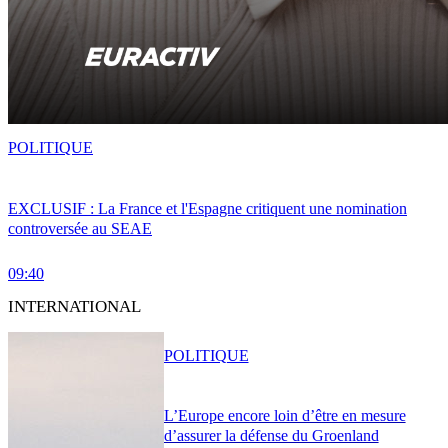
POLITIQUE
EXCLUSIF : La France et l'Espagne critiquent une nomination
controversée au SEAE
09:40
INTERNATIONAL
POLITIQUE
L’Europe encore loin d’être en mesure
d’assurer la défense du Groenland