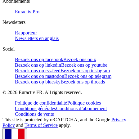
Abonnements
Euractiv Pro
Newsletters
Rapporteur
Newsletters en anglais
Social
Bezoek ons op facebook
Bezoek ons op x
Bezoek ons op linkedin
Bezoek ons op youtube
Bezoek ons op rss-feed
Bezoek ons op instagram
Bezoek ons op mastodon
Bezoek ons op telegram
Bezoek ons op bluesky
Bezoek ons op threads
©
2026
Euractiv FR. All rights reserved.
Politique de confidentialité
Politique cookies
Conditions générales
Conditions d’abonnement
Conditions de vente
This site is protected by reCAPTCHA, and the Google
Privacy
Policy
and
Terms of Service
apply.