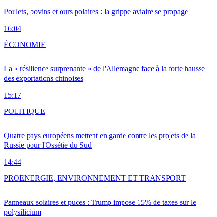
Poulets, bovins et ours polaires : la grippe aviaire se propage
16:04
ÉCONOMIE
La « résilience surprenante » de l'Allemagne face à la forte hausse
des exportations chinoises
15:17
POLITIQUE
Quatre pays européens mettent en garde contre les projets de la
Russie pour l'Ossétie du Sud
14:44
PRO
ENERGIE, ENVIRONNEMENT ET TRANSPORT
Panneaux solaires et puces : Trump impose 15% de taxes sur le
polysilicium