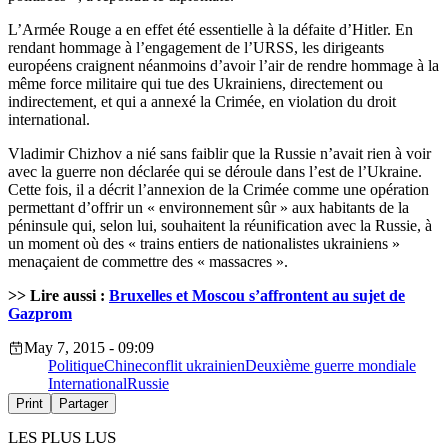
L’Armée Rouge a en effet été essentielle à la défaite d’Hitler. En
rendant hommage à l’engagement de l’URSS, les dirigeants
européens craignent néanmoins d’avoir l’air de rendre hommage à la
même force militaire qui tue des Ukrainiens, directement ou
indirectement, et qui a annexé la Crimée, en violation du droit
international.
Vladimir Chizhov a nié sans faiblir que la Russie n’avait rien à voir
avec la guerre non déclarée qui se déroule dans l’est de l’Ukraine.
Cette fois, il a décrit l’annexion de la Crimée comme une opération
permettant d’offrir un « environnement sûr » aux habitants de la
péninsule qui, selon lui, souhaitent la réunification avec la Russie, à
un moment où des « trains entiers de nationalistes ukrainiens »
menaçaient de commettre des « massacres ».
>> Lire aussi :
Bruxelles et Moscou s’affrontent au sujet de
Gazprom
May 7, 2015 - 09:09
Politique
Chine
conflit ukrainien
Deuxième guerre mondiale
International
Russie
Print
Partager
LES PLUS LUS