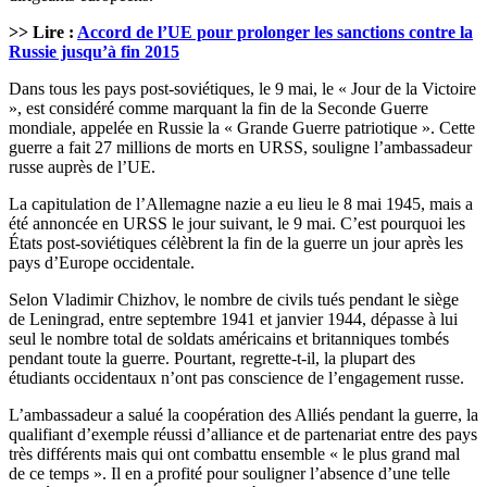
>> Lire :
Accord de l’UE pour prolonger les sanctions contre la
Russie jusqu’à fin 2015
Dans tous les pays post-soviétiques, le 9 mai, le « Jour de la Victoire
», est considéré comme marquant la fin de la Seconde Guerre
mondiale, appelée en Russie la « Grande Guerre patriotique ». Cette
guerre a fait 27 millions de morts en URSS, souligne l’ambassadeur
russe auprès de l’UE.
La capitulation de l’Allemagne nazie a eu lieu le 8 mai 1945, mais a
été annoncée en URSS le jour suivant, le 9 mai. C’est pourquoi les
États post-soviétiques célèbrent la fin de la guerre un jour après les
pays d’Europe occidentale.
Selon Vladimir Chizhov, le nombre de civils tués pendant le siège
de Leningrad, entre septembre 1941 et janvier 1944, dépasse à lui
seul le nombre total de soldats américains et britanniques tombés
pendant toute la guerre. Pourtant, regrette-t-il, la plupart des
étudiants occidentaux n’ont pas conscience de l’engagement russe.
L’ambassadeur a salué la coopération des Alliés pendant la guerre, la
qualifiant d’exemple réussi d’alliance et de partenariat entre des pays
très différents mais qui ont combattu ensemble « le plus grand mal
de ce temps ». Il en a profité pour souligner l’absence d’une telle