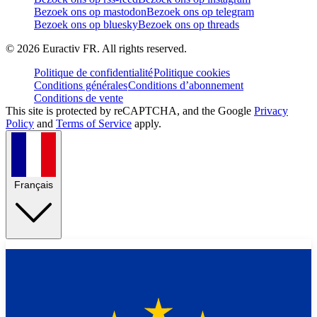
Bezoek ons op mastodon
Bezoek ons op telegram
Bezoek ons op bluesky
Bezoek ons op threads
©
2026
Euractiv FR. All rights reserved.
Politique de confidentialité
Politique cookies
Conditions générales
Conditions d’abonnement
Conditions de vente
This site is protected by reCAPTCHA, and the Google
Privacy
Policy
and
Terms of Service
apply.
Français