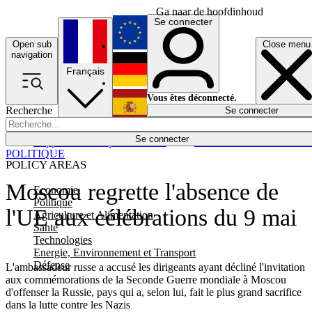
Ga naar de hoofdinhoud
Se connecter
Open sub
Close menu
English
navigation
Français
Deutsch
Vous êtes déconnecté.
Recherche
Se connecter
Español
Lumières éteintes
Se connecter
Rapporteur
Politique
Économie
Newsletters
Evénements
Em
POLITIQUE
POLICY AREAS
Moscou regrette l'absence de
Economie
Politique
l'UE aux célébrations du 9 mai
Agriculture et Alimentation
Santé
Technologies
Energie, Environnement et Transport
Défense
L'ambassadeur russe a accusé les dirigeants ayant décliné l'invitation
aux commémorations de la Seconde Guerre mondiale à Moscou
d'offenser la Russie, pays qui a, selon lui, fait le plus grand sacrifice
dans la lutte contre les Nazis