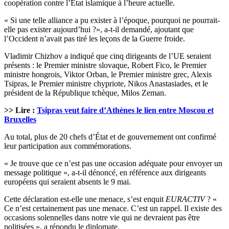
coopération contre l’État islamique à l’heure actuelle.
« Si une telle alliance a pu exister à l’époque, pourquoi ne pourrait-
elle pas exister aujourd’hui ?», a-t-il demandé, ajoutant que
l’Occident n’avait pas tiré les leçons de la Guerre froide.
Vladimir Chizhov a indiqué que cinq dirigeants de l’UE seraient
présents : le Premier ministre slovaque, Robert Fico, le Premier
ministre hongrois, Viktor Orban, le Premier ministre grec, Alexis
Tsipras, le Premier ministre chypriote, Nikos Anastasiades, et le
président de la République tchèque, Milos Zeman.
>> Lire :
Tsipras veut faire d’Athènes le lien entre Moscou et
Bruxelles
Au total, plus de 20 chefs d’État et de gouvernement ont confirmé
leur participation aux commémorations.
« Je trouve que ce n’est pas une occasion adéquate pour envoyer un
message politique », a-t-il dénoncé, en référence aux dirigeants
européens qui seraient absents le 9 mai.
Cette déclaration est-elle une menace, s’est enquit
EURACTIV
? «
Ce n’est certainement pas une menace. C’est un rappel. Il existe des
occasions solennelles dans notre vie qui ne devraient pas être
politisées », a répondu le diplomate.