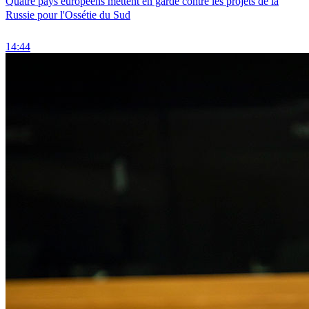
Quatre pays européens mettent en garde contre les projets de la
Russie pour l'Ossétie du Sud
14:44