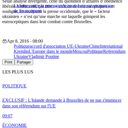
Seule analyse divergente, celle du quotidien d’affaires d’obédience
La lutte contre la propagande russe bute sur un manque
libérale Vedomosti, qui titre : « victoire des eurosceptiques » et
de financement
souligne, en analysant la presse occidentale, que le « facteur
ukrainien » n’est qu’une marche sur laquelle grimpent les
eurosceptiques dans leur combat contre Bruxelles.
Apr 8, 2016 - 08:00
Politique
accord d'association UE-Ukraine
Chine
International
Kremlin
L'Europe dans le monde
Moscou
Politique
Referendum
Ukraine
Vladimir Poutine
Print
Partager
LES PLUS LUS
POLITIQUE
EXCLUSIF : L'Islande demande à Bruxelles de ne pas s'immiscer
dans son référendum sur l'UE
09:07
ÉCONOMIE