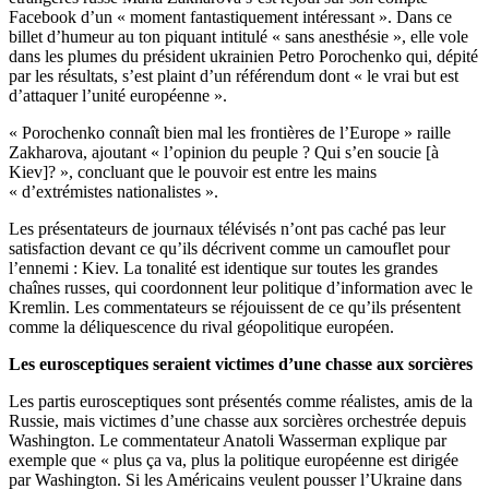
Facebook d’un « moment fantastiquement intéressant ». Dans ce
billet d’humeur au ton piquant intitulé « sans anesthésie », elle vole
dans les plumes du président ukrainien Petro Porochenko qui, dépité
par les résultats, s’est plaint d’un référendum dont « le vrai but est
d’attaquer l’unité européenne ».
« Porochenko connaît bien mal les frontières de l’Europe » raille
Zakharova, ajoutant « l’opinion du peuple ? Qui s’en soucie [à
Kiev]? », concluant que le pouvoir est entre les mains
« d’extrémistes nationalistes ».
Les présentateurs de journaux télévisés n’ont pas caché pas leur
satisfaction devant ce qu’ils décrivent comme un camouflet pour
l’ennemi : Kiev. La tonalité est identique sur toutes les grandes
chaînes russes, qui coordonnent leur politique d’information avec le
Kremlin. Les commentateurs se réjouissent de ce qu’ils présentent
comme la déliquescence du rival géopolitique européen.
Les eurosceptiques seraient victimes d’une chasse aux sorcières
Les partis eurosceptiques sont présentés comme réalistes, amis de la
Russie, mais victimes d’une chasse aux sorcières orchestrée depuis
Washington. Le commentateur Anatoli Wasserman explique par
exemple que « plus ça va, plus la politique européenne est dirigée
par Washington. Si les Américains veulent pousser l’Ukraine dans