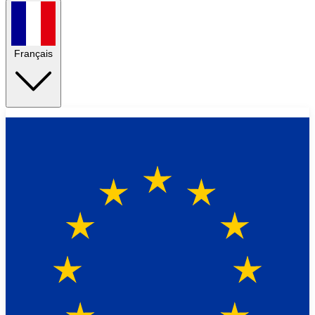
Français