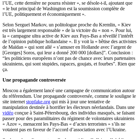
l’UE, cette dernière ne pourra résister », se désole-t-il, ajoutant que
« le but principal de Washington est la soumission complète de
l’UE, politiquement et économiquement ».
Selon Sergueï Markov, un politologue proche du Kremlin, « Kiev
est très largement responsable » de la victoire du « non ». Pour lui,
la « campagne ultra active de Kiev aux Pays-Bas a réveillé l’intérêt
de l’opinion publique hollandaise ». Il y voit la « bêtise des activistes
de Maïdan » qui sont allé « s’amuser en Hollande avec l’argent de
[Georges] Soros, qui leur a donné 200 000 [dollars]”. Conclusion :
“les politiciens européens n’ont pas de chance avec leurs partenaires
ukrainiens, qui sont stupides, rapaces, goujats, et fourbes”. Rien que
ça.
Une propagande controversée
Moscou a également lancé une campagne de communication autour
du référendum. Une propagande controversée, comme le souligne le
site internet
stopfake.org
qui mis à jour une tentative de
manipulation destinée à horrifier les électeurs néerlandais. Dans une
vidéo
conçue à Saint-Pétersbourg, des individus masqués, se faisant
passer pour des paramilitaires du régiment de volontaires ukrainiens
« Azov », menacent les Pays-Bas « d’actes terroristes » s’ils ne
votaient pas en faveur de l’accord d’association avec l’Ukraine.