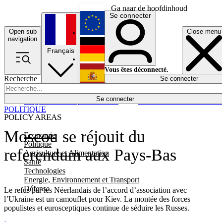
Ga naar de hoofdinhoud
Se connecter
Open sub
Close menu
English
navigation
Français
Deutsch
Vous êtes déconnecté.
Recherche
Se connecter
Español
Lumières éteintes
Se connecter
Rapporteur
Politique
Économie
Newsletters
Evénements
Em
POLITIQUE
POLICY AREAS
Moscou se réjouit du
Economie
Politique
referendum aux Pays-Bas
Agriculture et Alimentation
Santé
Technologies
Energie, Environnement et Transport
Défense
Le refus par les Néerlandais de l’accord d’association avec
l’Ukraine est un camouflet pour Kiev. La montée des forces
populistes et eurosceptiques continue de séduire les Russes.