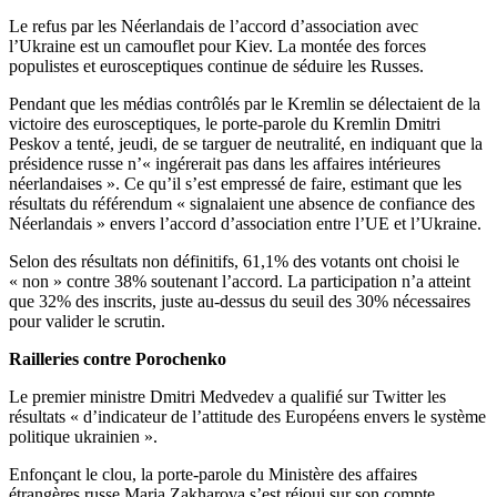
Le refus par les Néerlandais de l’accord d’association avec
l’Ukraine est un camouflet pour Kiev. La montée des forces
populistes et eurosceptiques continue de séduire les Russes.
Pendant que les médias contrôlés par le Kremlin se délectaient de la
victoire des eurosceptiques, le porte-parole du Kremlin Dmitri
Peskov a tenté, jeudi, de se targuer de neutralité, en indiquant que la
présidence russe n’« ingérerait pas dans les affaires intérieures
néerlandaises ». Ce qu’il s’est empressé de faire, estimant que les
résultats du référendum « signalaient une absence de confiance des
Néerlandais » envers l’accord d’association entre l’UE et l’Ukraine.
Selon des résultats non définitifs, 61,1% des votants ont choisi le
« non » contre 38% soutenant l’accord. La participation n’a atteint
que 32% des inscrits, juste au-dessus du seuil des 30% nécessaires
pour valider le scrutin.
Railleries contre Porochenko
Le premier ministre Dmitri Medvedev a qualifié sur Twitter les
résultats « d’indicateur de l’attitude des Européens envers le système
politique ukrainien ».
Enfonçant le clou, la porte-parole du Ministère des affaires
étrangères russe Maria Zakharova s’est réjoui sur son compte