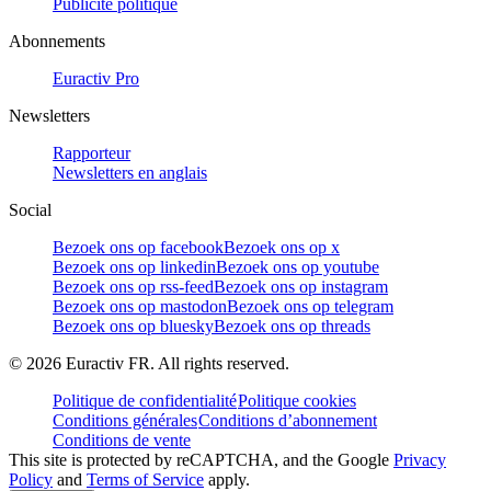
Publicité politique
Abonnements
Euractiv Pro
Newsletters
Rapporteur
Newsletters en anglais
Social
Bezoek ons op facebook
Bezoek ons op x
Bezoek ons op linkedin
Bezoek ons op youtube
Bezoek ons op rss-feed
Bezoek ons op instagram
Bezoek ons op mastodon
Bezoek ons op telegram
Bezoek ons op bluesky
Bezoek ons op threads
©
2026
Euractiv FR. All rights reserved.
Politique de confidentialité
Politique cookies
Conditions générales
Conditions d’abonnement
Conditions de vente
This site is protected by reCAPTCHA, and the Google
Privacy
Policy
and
Terms of Service
apply.