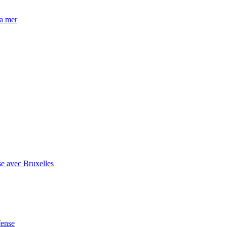
la mer
se avec Bruxelles
fense