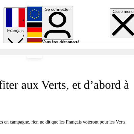
Se connecter
Close menu
English
Français
Deutsch
Vous êtes déconnecté.
Se connecter
Español
Lumières éteintes
iter aux Verts, et d’abord à
s en campagne, rien ne dit que les Français voteront pour les Verts.