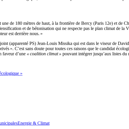
ont une de 180 mètres de haut, à la frontière de Bercy (Paris 12e) et de 
nsification et de bétonisation qui ne respecte pas le plan climat de la Vi
teur est derrière nous. »
djoint (apparenté PS) Jean-Louis Missika qui est dans le viseur de David 
privés ». C’est sans doute pour toutes ces raisons que le candidat écolog
 en faveur d’une
« coalition climat »
pouvant intégrer jusqu’aux listes du m
 écologique »
unicipales
Energie & Climat