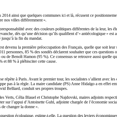
uis 2014 ainsi que quelques communes ici et là, récusent ce positionneme
vre nos villes différemment »
.
responsabilité avec des couleurs politiques différentes de la leur, les é
vanche, dès qu’une décision qu’ils qualifient d’« anti­écologique » est a
é jusqu’à la fin du mandat.
est devenu la première préoccupation des Français, quelle que soit leur 
 011 personnes, 85 % des sondés déclarent souhaiter que ces questions 
) ou de Benoît Hamon (95 %). Ce consensus se retrouve aussi quelle que
% et 88 % à plébisciter cette cause.
répète à Paris. Avant le premier tour, les socialistes s’allient avec les
happe pas à la règle. La maire candidate (PS) Anne Hidalgo a en effet e
id Belliard, conduit ses propres troupes.
s Verts, Célia Blauel et Christophe Najdovski, maires adjoints respecti
pter sur l’appui d’Antoinette Guhl, adjointe chargée de l’économie social
s de changer la donne ».
 question écologique, estime-t-elle. La question des leviers économique