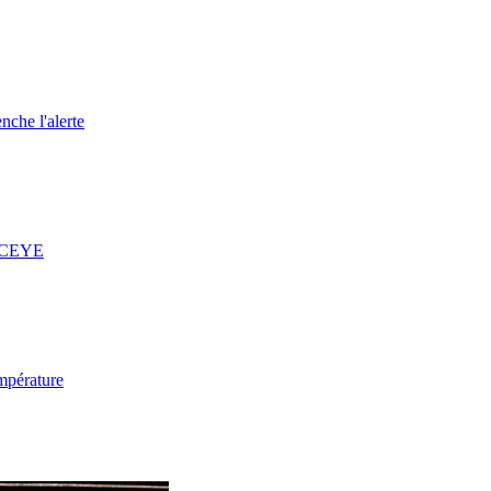
nche l'alerte
 ICEYE
mpérature