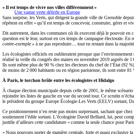
« Il est temps de vivre nos villes différemment »
Une vague verte déferle en Europe
Sans surprise, les Verts, qui dirigent la grande ville de Grenoble dep
répètent en effet « qu’il est temps de concevoir, construire, gérer et vi
Dit autrement, dans les communes où ils exercent déjà le pouvoir en co
question est le leur, surtout en ces temps de campagne électorale. En re
contre-exemple »
à ne pas reproduire… tout en restant dans la majorit
Les écologistes officiels en oublieraient presque que l’environnement 
réalisé la veille du congrès des maires en novembre 2019 auprès de 1
Ils sont même plus de 90 % chez les électeurs du chef de l’État (92 %
de moins de 2 000 habitants ou en région parisienne, ils sont entre 81 
À Paris, le torchon brûle entre les écologistes et Hidalgo
À chaque élection municipale depuis celle de 2001, le même scénario se 
rejoindre les listes de gauche en vue du second tour. Ce scrutin n’éc
le président du groupe Europe Écologie-Les Verts (EELV) sortant, Dav
Ce positionnement n’en reste pas moins surprenant, sachant que chez le
soutiennent l’édile sortant. L’écologiste David Belliard, lui, peut com
justifie d’ailleurs cette candidature « comme la seule chance pour Pari
« Nous pouvons porter de manière centrale, forte et quasi exclusive la