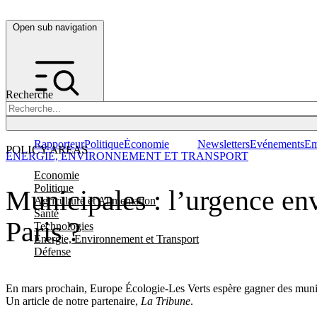
Open sub navigation
Recherche
Rapporteur
Politique
Économie
Newsletters
Evénements
Em
POLICY AREAS
ENERGIE, ENVIRONNEMENT ET TRANSPORT
Economie
Politique
Municipales : l’urgence env
Agriculture et Alimentation
Santé
Paris ?
Technologies
Energie, Environnement et Transport
Défense
En mars prochain, Europe Écologie-Les Verts espère gagner des municipa
Un article de notre partenaire,
La
Tribune
.