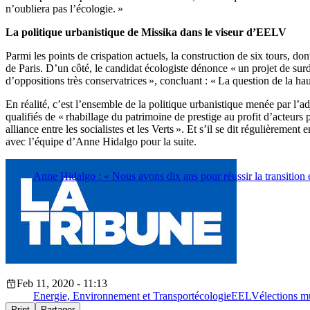
n’oubliera pas l’écologie. »
La politique urbanistique de Missika dans le viseur d’EELV
Parmi les points de crispation actuels, la construction de six tours, d
de Paris. D’un côté, le candidat écologiste dénonce « un projet de surde
d’oppositions très conservatrices », concluant : « La question de la hau
En réalité, c’est l’ensemble de la politique urbanistique menée par l’a
qualifiés de « rhabillage du patrimoine de prestige au profit d’acteurs 
alliance entre les socialistes et les Verts ». Et s’il se dit régulièrement
avec l’équipe d’Anne Hidalgo pour la suite.
Anne Hidalgo : « Nous avons dix ans pour réussir la transition
Feb 11, 2020 - 11:13
Energie, Environnement et Transport
écologie
EELV
élections m
Print
Partager