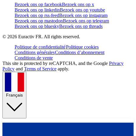
Bezoek ons op facebook
Bezoek ons op x
Bezoek ons op linkedin
Bezoek ons op youtube
Bezoek ons op rss-feed
Bezoek ons op instagram
Bezoek ons op mastodon
Bezoek ons op telegram
Bezoek ons op bluesky
Bezoek ons op threads
©
2026
Euractiv FR. All rights reserved.
Politique de confidentialité
Politique cookies
Conditions générales
Conditions d’abonnement
Conditions de vente
This site is protected by reCAPTCHA, and the Google
Privacy
Policy
and
Terms of Service
apply.
Français