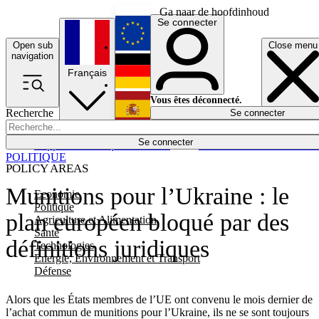
Ga naar de hoofdinhoud
Se connecter
Open sub
Close menu
English
navigation
Français
Deutsch
Vous êtes déconnecté.
Recherche
Se connecter
Español
Lumières éteintes
Se connecter
Rapporteur
Politique
Économie
Newsletters
Evénements
Em
POLITIQUE
POLICY AREAS
Munitions pour l’Ukraine : le
Economie
Politique
plan européen bloqué par des
Agriculture et Alimentation
Santé
définitions juridiques
Technologies
Energie, Environnement et Transport
Défense
Alors que les États membres de l’UE ont convenu le mois dernier de
l’achat commun de munitions pour l’Ukraine, ils ne se sont toujours