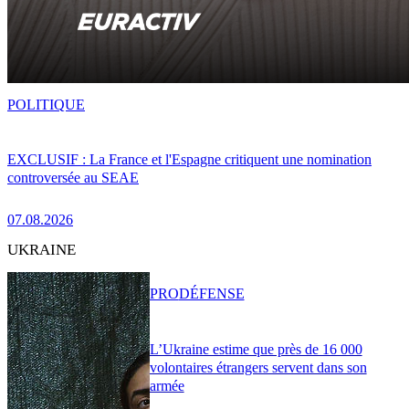
POLITIQUE
EXCLUSIF : La France et l'Espagne critiquent une nomination
controversée au SEAE
07.08.2026
UKRAINE
PRO
DÉFENSE
L’Ukraine estime que près de 16 000
volontaires étrangers servent dans son
armée