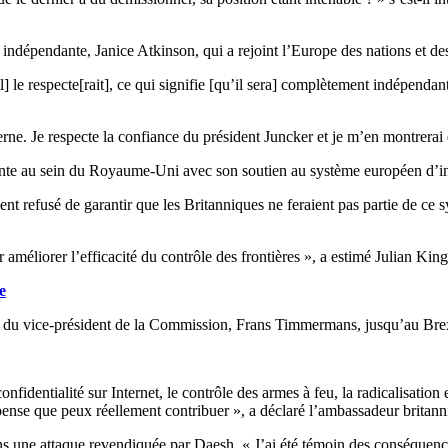
e indépendante, Janice Atkinson, qui a rejoint l’Europe des nations et 
’il] le respecte[rait], ce qui signifie [qu’il sera] complètement indépen
ne. Je respecte la confiance du président Juncker et je m’en montrerai d
ente au sein du Royaume-Uni avec son soutien au système européen d’inf
nt refusé de garantir que les Britanniques ne feraient pas partie de ce
 améliorer l’efficacité du contrôle des frontières », a estimé Julian King
e
ion du vice-président de la Commission, Frans Timmermans, jusqu’au Brex
identialité sur Internet, le contrôle des armes à feu, la radicalisation 
pense que peux réellement contribuer », a déclaré l’ambassadeur britann
dans une attaque revendiquée par Daesh. « J’ai été témoin des conséquenc