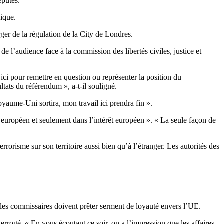
éputés.
gique.
rger de la régulation de la City de Londres.
de l’audience face à la commission des libertés civiles, justice et
ici pour remettre en question ou représenter la position du
tats du référendum », a-t-il souligné.
yaume-Uni sortira, mon travail ici prendra fin ».
t européen et seulement dans l’intérêt européen ». « La seule façon de
rrorisme sur son territoire aussi bien qu’à l’étranger. Les autorités des
 les commissaires doivent prêter serment de loyauté envers l’UE.
errogé. « En vous écoutant ce soir, on a l’impression que les affaires