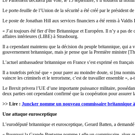
Le Parlement décidera par vote, le 15 septembre, s’il soutient la nomin
Le porte-feuille de l’Union de la sécurité a été créé par le président 
Le poste de Jonathan Hill aux services financiers a été remis à Valdis 
« J’ai toujours été fier d’être Britannique et Européen. Il n’y a pas de
affaires intérieures (LIBE) à Strasbourg.
Il a cependant maintenu que la décision du peuple britannique, qui a vo
gouvernement britannique, mais je pense que la Première ministre [There
L’actuel ambassadeur britannique en France s’est exprimé en français a
Il a toutefois précisé que « pour parer au moindre doute, si [ma nomin
vaincre les criminels et le terrorisme, c’est de travailler ensemble », a-t
Le Brexit privera l’UE d’une importante puissance militaire, possédant l
deux parties ont cependant confirmé que la coopération pour assurer la s
>> Lire :
Juncker nomme un nouveau commissaire britannique à 
Une attaque eurosceptique
L’eurodéputé britannique et eurosceptique, Gerard Batten, a demandé c
« Pourquoi la Grande-Bretagne nomme-t-elle un commissaire, alors que le