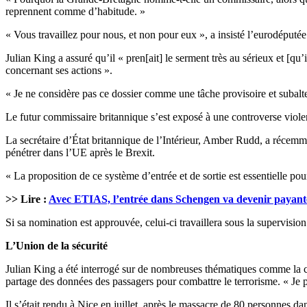
reprennent comme d’habitude. »
« Vous travaillez pour nous, et non pour eux », a insisté l’eurodéputé
Julian King a assuré qu’il « pren[ait] le serment très au sérieux et [qu
concernant ses actions ».
« Je ne considère pas ce dossier comme une tâche provisoire et subalter
Le futur commissaire britannique s’est exposé à une controverse viol
La secrétaire d’État britannique de l’Intérieur, Amber Rudd, a récemme
pénétrer dans l’UE après le Brexit.
« La proposition de ce système d’entrée et de sortie est essentielle pour
>> Lire :
Avec ETIAS, l’entrée dans Schengen va devenir payant
Si sa nomination est approuvée, celui-ci travaillera sous la supervis
L’Union de la sécurité
Julian King a été interrogé sur de nombreuses thématiques comme la conf
partage des données des passagers pour combattre le terrorisme. « Je 
Il s’était rendu à Nice en juillet, après le massacre de 80 personnes 