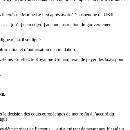
des libertés de Marine Le Pen après avoir été suspendue de UKIP.
dant… et [qu’il] ne rece[vra] aucune instruction du gouvernement
igne », a-t-il souligné.
ormation et d’autorisation de circulation.
 système. En effet, le Royaume-Uni risquerait de payer des taxes pour
.
it.
et la décision des cours européennes de mettre fin à l’accord du
ique.
es dévastatrices de l’attaque… qui a tué tant de personnes, blessé un