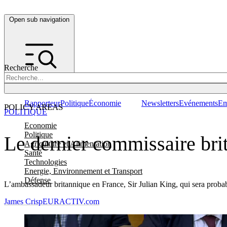
Open sub navigation
Recherche
Rapporteur
Politique
Économie
Newsletters
Evénements
Em
POLICY AREAS
POLITIQUE
Economie
Politique
Le dernier commissaire bri
Agriculture et Alimentation
Santé
Technologies
Energie, Environnement et Transport
Défense
L’ambassadeur britannique en France, Sir Julian King, qui sera proba
James Crisp
EURACTIV.com