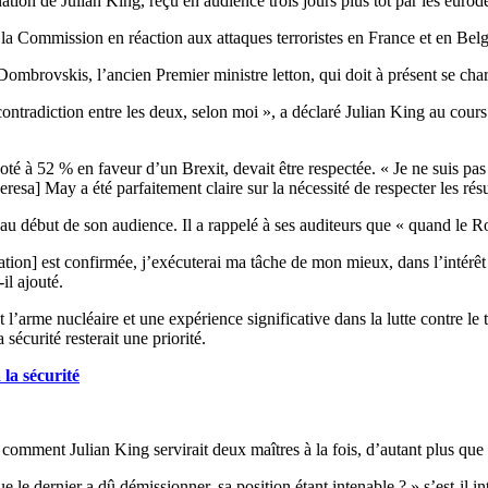
ation de Julian King, reçu en audience trois jours plus tôt par les eurod
de la Commission en réaction aux attaques terroristes en France et en Bel
Dombrovskis, l’ancien Premier ministre letton, qui doit à présent se cha
 contradiction entre les deux, selon moi », a déclaré Julian King au cours 
té à 52 % en faveur d’un Brexit, devait être respectée. « Je ne suis pas 
sa] May a été parfaitement claire sur la nécessité de respecter les résul
u début de son audience. Il a rappelé à ses auditeurs que « quand le Ro
ation] est confirmée, j’exécuterai ma tâche de mon mieux, dans l’intérê
-il ajouté.
’arme nucléaire et une expérience significative dans la lutte contre le te
écurité resterait une priorité.
la sécurité
omment Julian King servirait deux maîtres à la fois, d’autant plus que
 dernier a dû démissionner, sa position étant intenable ? » s’est-il int