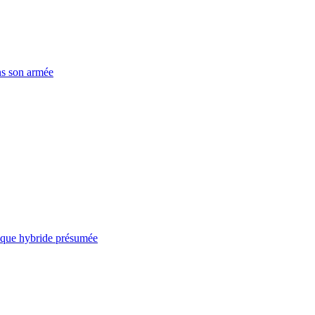
ns son armée
taque hybride présumée