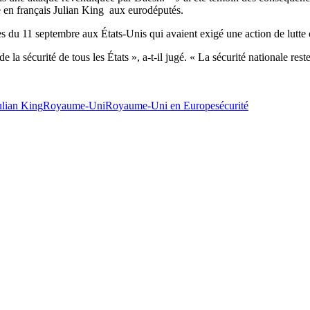
é en français Julian King aux eurodéputés.
ques du 11 septembre aux États-Unis qui avaient exigé une action de lut
a sécurité de tous les États », a-t-il jugé. « La sécurité nationale res
ulian King
Royaume-Uni
Royaume-Uni en Europe
sécurité