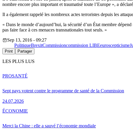
nombre encore plus important et traumatisé toute l’Europe », a déclar
Il a également rappelé les nombreux actes terroristes depuis les atta
« Dans le monde d’aujourd’hui, la sécurité d’un État membre dépend de l
pas faire face à ces menaces transnationales tout seuls. »
Sep 13, 2016 - 09:27
Politique
Brexit
Commission
commission LIBE
euroscepticisme
J
Print
Partager
LES PLUS LUS
PRO
SANTÉ
Sept pays votent contre le programme de santé de la Commission
24.07.2026
ÉCONOMIE
Merci la Chine : elle a sauvé l’économie mondiale