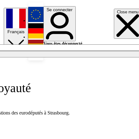
Se connecter
Close menu
English
Français
Deutsch
Vous êtes déconnecté.
Se connecter
Español
Lumières éteintes
loyauté
tions des eurodéputés à Strasbourg.