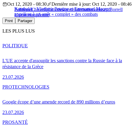
Oct 12, 2020 - 08:30
Dernière mise à jour: Oct 12, 2020 - 08:46
Karabakh : Vladimir Poutine et Emmanuel Macron
Politique
Chine
diplomatie
guerre
International
Josep Borrell
appellent à un arrêt « complet » des combats
Union européenne
Print
Partager
LES PLUS LUS
POLITIQUE
L'UE accepte d'assouplir les sanctions contre la Russie face à la
résistance de la Grèce
23.07.2026
PRO
TECHNOLOGIES
Google écope d’une amende record de 890 millions d’euros
23.07.2026
PRO
SANTÉ