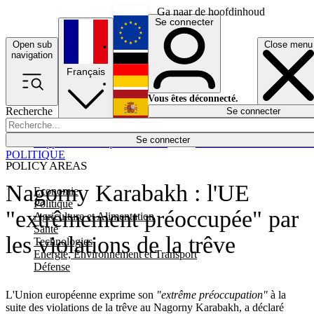
Ga naar de hoofdinhoud
Se connecter
Open sub
Close menu
English
navigation
Français
Deutsch
Vous êtes déconnecté.
Recherche
Se connecter
Español
Lumières éteintes
Se connecter
Rapporteur
Politique
Économie
Newsletters
Evénements
Em
POLITIQUE
POLICY AREAS
Nagorny Karabakh : l'UE
Economie
Politique
"extrêmement préoccupée" par
Agriculture et Alimentation
Santé
les violations de la trêve
Technologies
Energie, Environnement et Transport
Défense
L'Union européenne exprime son
"extrême préoccupation"
à la
suite des violations de la trêve au Nagorny Karabakh, a déclaré