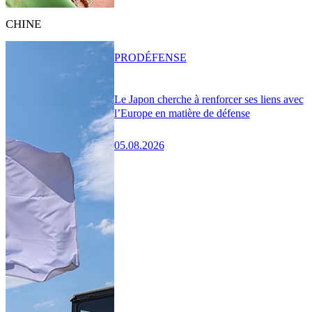
CHINE
PRO
DÉFENSE
Le Japon cherche à renforcer ses liens avec
l’Europe en matière de défense
05.08.2026