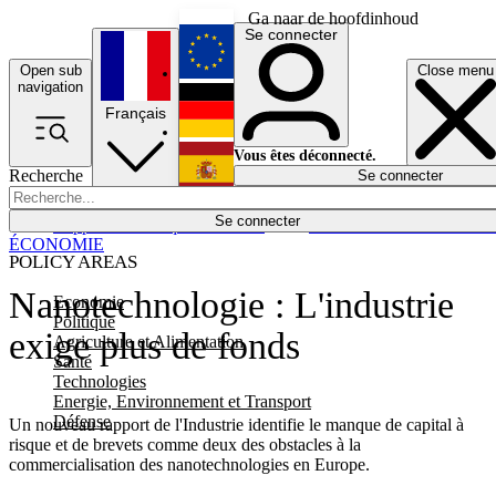
Ga naar de hoofdinhoud
Se connecter
Open sub
Close menu
English
navigation
Français
Deutsch
Vous êtes déconnecté.
Recherche
Se connecter
Español
Lumières éteintes
Se connecter
Rapporteur
Politique
Économie
Newsletters
Evénements
Em
ÉCONOMIE
POLICY AREAS
Nanotechnologie : L'industrie
Economie
Politique
exige plus de fonds
Agriculture et Alimentation
Santé
Technologies
Energie, Environnement et Transport
Défense
Un nouveau rapport de l'Industrie identifie le manque de capital à
risque et de brevets comme deux des obstacles à la
commercialisation des nanotechnologies en Europe.