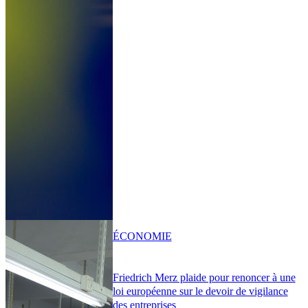
ÉCONOMIE
Friedrich Merz plaide pour renoncer à une
loi européenne sur le devoir de vigilance
des entreprises