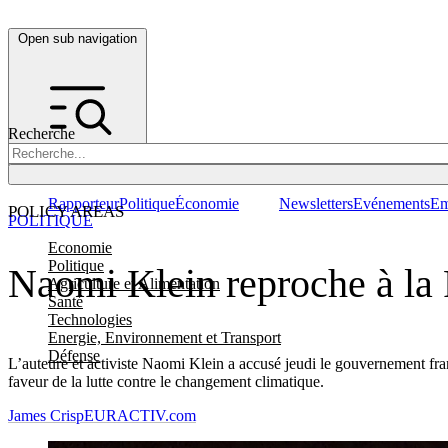
Open sub navigation
Recherche
Rapporteur
Politique
Économie
Newsletters
Evénements
Em
POLICY AREAS
POLITIQUE
Economie
Politique
Naomi Klein reproche à la F
Agriculture et Alimentation
Santé
Technologies
Energie, Environnement et Transport
Défense
L’auteure et activiste Naomi Klein a accusé jeudi le gouvernement frança
faveur de la lutte contre le changement climatique.
James Crisp
EURACTIV.com