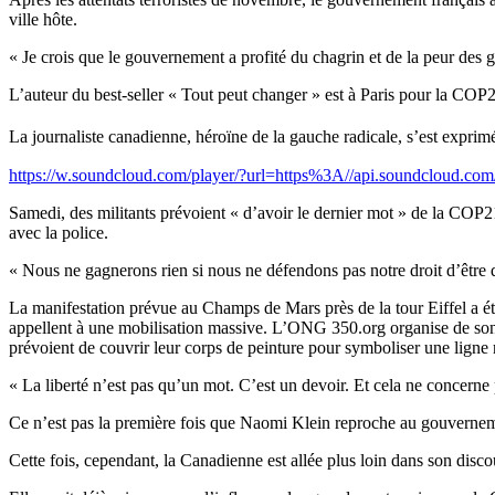
ville hôte.
« Je crois que le gouvernement a profité du chagrin et de la peur des ge
L’auteur du best-seller « Tout peut changer » est à Paris pour la COP
La journaliste canadienne, héroïne de la gauche radicale, s’est exprim
https://w.soundcloud.com/player/?url=https%3A//api.soundcloud.
Samedi, des militants prévoient « d’avoir le dernier mot » de la COP21 
avec la police.
« Nous ne gagnerons rien si nous ne défendons pas notre droit d’être 
La manifestation prévue au Champs de Mars près de la tour Eiffel a été
appellent à une mobilisation massive. L’ONG 350.org organise de son 
prévoient de couvrir leur corps de peinture pour symboliser une ligne r
« La liberté n’est pas qu’un mot. C’est un devoir. Et cela ne concerne
Ce n’est pas la première fois que Naomi Klein reproche au gouvernemen
Cette fois, cependant, la Canadienne est allée plus loin dans son discou