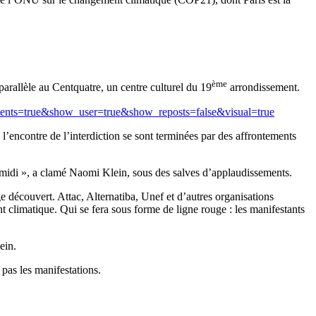
ème
arallèle au Centquatre, un centre culturel du 19
arrondissement.
ments=true&show_user=true&show_reposts=false&visual=true
 l’encontre de l’interdiction se sont terminées par des affrontements
à midi », a clamé Naomi Klein, sous des salves d’applaudissements.
e découvert. Attac, Alternatiba, Unef et d’autres organisations
limatique. Qui se fera sous forme de ligne rouge : les manifestants
ein.
pas les manifestations.