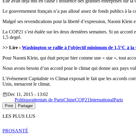
Elle avait déjà mis en cause l’influence des grandes entreprises sur la
Le gouvernement français n’a pas alloué assez de fonds publics à la con
Malgré ses revendications pour la liberté d’expression, Naomi Klein 
La COP21 s’est étalée sur les deux dernières semaines. Si un accord e
1,5 degré.
>> Lire :
Washington se rallie à l’objectif minimum de 1,5°C à l
Pour Naomi Klein, qui était perçue hier comme une « star », tout acco
Nous avons besoin d’un accord pour le climat qui donne aux pays vulné
L’évènement Capitaliste vs Climat exposait le fait que les accords com
Unis, menacent le climat.
Dec 11, 2015 - 13:02
Politique
attentats de Paris
Chine
COP21
International
Paris
Print
Partager
LES PLUS LUS
PRO
SANTÉ