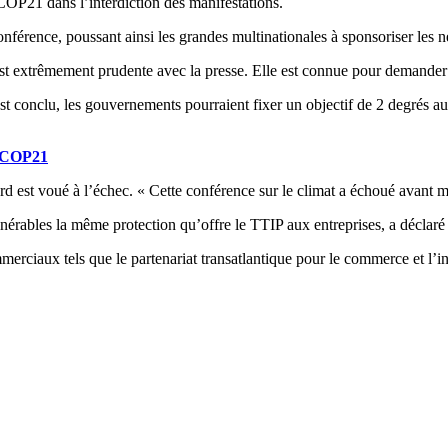
 COP21 dans l’interdiction des manifestations.
férence, poussant ainsi les grandes multinationales à sponsoriser les né
est extrêmement prudente avec la presse. Elle est connue pour demander 
st conclu, les gouvernements pourraient fixer un objectif de 2 degrés a
a COP21
rd est voué à l’échec. « Cette conférence sur le climat a échoué avant 
rables la même protection qu’offre le TTIP aux entreprises, a déclaré l
merciaux tels que le partenariat transatlantique pour le commerce et l’i