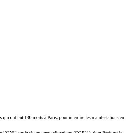
 qui ont fait 130 morts à Paris, pour interdire les manifestations en
e de l’ONU sur le changement climatique (COP21), dont Paris est la