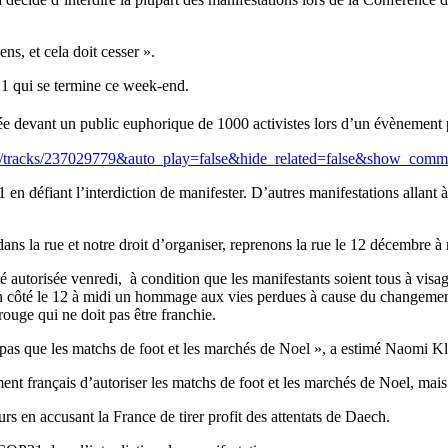
ns, et cela doit cesser ».
21 qui se termine ce week-end.
ée devant un public euphorique de 1000 activistes lors d’un évènement p
com/tracks/237029779&auto_play=false&hide_related=false&show_com
en défiant l’interdiction de manifester. D’autres manifestations allant à
dans la rue et notre droit d’organiser, reprenons la rue le 12 décembre 
 autorisée venredi, à condition que les manifestants soient tous à visag
côté le 12 à midi un hommage aux vies perdues à cause du changement c
ouge qui ne doit pas être franchie.
 pas que les matchs de foot et les marchés de Noel », a estimé Naomi Kl
t français d’autoriser les matchs de foot et les marchés de Noel, mais 
rs en accusant la France de tirer profit des attentats de Daech.