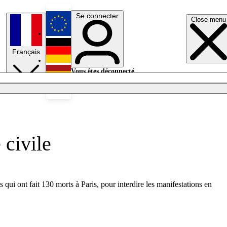
Se connecter
Close menu
English
Français
Deutsch
Vous êtes déconnecté.
Se connecter
Español
Lumières éteintes
 civile
 qui ont fait 130 morts à Paris, pour interdire les manifestations en