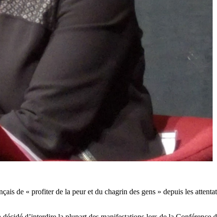
is de « profiter de la peur et du chagrin des gens » depuis les attentats
a décidé d’interdire la plupart des manifestations lors de la Conférenc