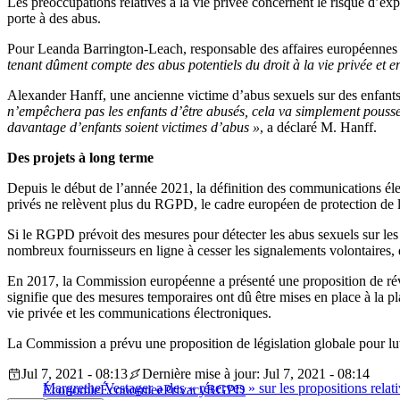
Les préoccupations relatives à la vie privée concernent le risque d’ex
porte à des abus.
Pour Leanda Barrington-Leach, responsable des affaires européennes 
tenant dûment compte des abus potentiels du droit à la vie privée et e
Alexander Hanff, une ancienne victime d’abus sexuels sur des enfants, n
n’empêchera pas les enfants d’être abusés, cela va simplement pousser 
davantage d’enfants soient victimes d’abus »
, a déclaré M. Hanff.
Des projets à long terme
Depuis le début de l’année 2021, la définition des communications éle
privés ne relèvent plus du RGPD, le cadre européen de protection de l
Si le RGPD prévoit des mesures pour détecter les abus sexuels sur les 
nombreux fournisseurs en ligne à cesser les signalements volontaires, 
En 2017, la Commission européenne a présenté une proposition de révis
signifie que des mesures temporaires ont dû être mises en place à la p
vie privée et les communications électroniques.
La Commission a prévu une proposition de législation globale pour lutte
Jul 7, 2021 - 08:13
Dernière mise à jour: Jul 7, 2021 - 08:14
Margrethe Vestager a des « réserves » sur les propositions relativ
Économie
Économie
ePrivacy
RGPD