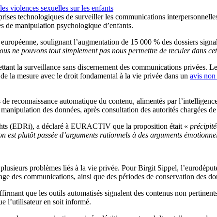
les violences sexuelles sur les enfants
ises technologiques de surveiller les communications interpersonnelles s
ves de manipulation psychologique d’enfants.
 européenne, soulignant l’augmentation de 15 000 % des dossiers signa
nous ne pouvons tout simplement pas nous permettre de reculer dans cett
rmettant la surveillance sans discernement des communications privées. 
é de la mesure avec le droit fondamental à la vie privée dans un
avis non
de reconnaissance automatique du contenu, alimentés par l’intelligence 
a manipulation des données, après consultation des autorités chargées de
ghts (EDRi), a déclaré à EURACTIV que la proposition était «
précipité
ion est plutôt passée d’arguments rationnels à des arguments émotionne
plusieurs problèmes liés à la vie privée. Pour Birgit Sippel, l’eurodéput
layage des communications, ainsi que des périodes de conservation des don
 affirmant que les outils automatisés signalent des contenus non pertin
e l’utilisateur en soit informé.