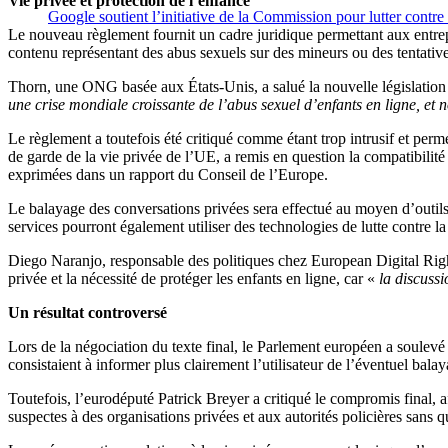
Vie privée et protection de l’enfance
Google soutient l’initiative de la Commission pour lutter contre 
Le nouveau règlement fournit un cadre juridique permettant aux entrepr
contenu représentant des abus sexuels sur des mineurs ou des tentati
Thorn, une ONG basée aux États-Unis, a salué la nouvelle législation
une crise mondiale croissante de l’abus sexuel d’enfants en ligne, et 
Le règlement a toutefois été critiqué comme étant trop intrusif et pe
de garde de la vie privée de l’UE, a remis en question la compatibilit
exprimées dans un rapport du Conseil de l’Europe.
Le balayage des conversations privées sera effectué au moyen d’outils 
services pourront également utiliser des technologies de lutte contre l
Diego Naranjo, responsable des politiques chez European Digital Ri
privée et la nécessité de protéger les enfants en ligne, car «
la discuss
Un résultat controversé
Lors de la négociation du texte final, le Parlement européen a soulevé 
consistaient à informer plus clairement l’utilisateur de l’éventuel ba
Toutefois, l’eurodéputé Patrick Breyer a critiqué le compromis final,
suspectes à des organisations privées et aux autorités policières sans qu