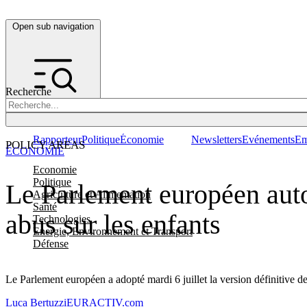
Open sub navigation
Recherche
Rapporteur
Politique
Économie
Newsletters
Evénements
Em
POLICY AREAS
ÉCONOMIE
Economie
Politique
Le Parlement européen autor
Agriculture et Alimentation
Santé
abus sur les enfants
Technologies
Energie, Environnement et Transport
Défense
Le Parlement européen a adopté mardi 6 juillet la version définitive d
Luca Bertuzzi
EURACTIV.com