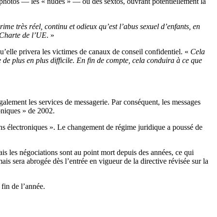
s photos — les « nudes » — ou des sextos, ouvrant potentiellement la
me très réel, continu et odieux qu’est l’abus sexuel d’enfants, en
a Charte de l’UE
. »
u’elle privera les victimes de canaux de conseil confidentiel. «
Cela
de plus en plus difficile. En fin de compte, cela conduira à ce que
également les services de messagerie. Par conséquent, les messages
oniques » de 2002.
ions électroniques ». Le changement de régime juridique a poussé de
is les négociations sont au point mort depuis des années, ce qui
is sera abrogée dès l’entrée en vigueur de la directive révisée sur la
 fin de l’année.