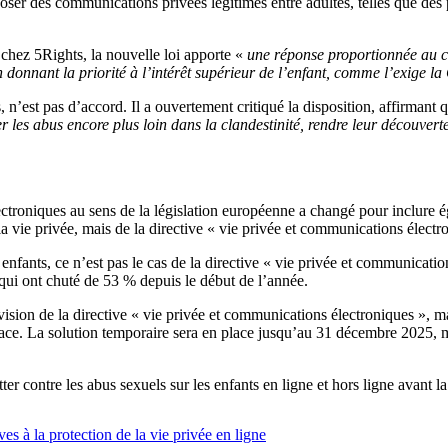
poser des communications privées légitimes entre adultes, telles que de
chez 5Rights, la nouvelle loi apporte «
une réponse proportionnée au cri
n donnant la priorité à l’intérêt supérieur de l’enfant, comme l’exige l
’est pas d’accord. Il a ouvertement critiqué la disposition, affirmant q
les abus encore plus loin dans la clandestinité, rendre leur découverte 
ctroniques au sens de la législation européenne a changé pour inclure 
a vie privée, mais de la directive « vie privée et communications électr
enfants, ce n’est pas le cas de la directive « vie privée et communicat
qui ont chuté de 53 % depuis le début de l’année.
ion de la directive « vie privée et communications électroniques », ma
lace. La solution temporaire sera en place jusqu’au 31 décembre 2025, ma
r contre les abus sexuels sur les enfants en ligne et hors ligne avant la
es à la protection de la vie privée en ligne