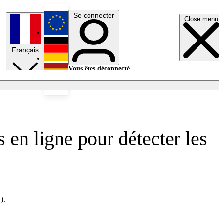
Se connecter
Close menu
English
Français
Deutsch
Vous êtes déconnecté.
Se connecter
Español
Lumières éteintes
 en ligne pour détecter les
).