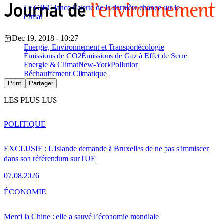
Le GIEC lance l’alerte de la dernière chance sur le
climat
Dec 19, 2018 - 10:27
Energie, Environnement et Transport
écologie
Émissions de CO2
Émissions de Gaz à Effet de Serre
Energie & Climat
New-York
Pollution
Réchauffement Climatique
Print
Partager
LES PLUS LUS
POLITIQUE
EXCLUSIF : L'Islande demande à Bruxelles de ne pas s'immiscer
dans son référendum sur l'UE
07.08.2026
ÉCONOMIE
Merci la Chine : elle a sauvé l’économie mondiale