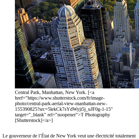
Central Park, Manhattan, New York. [<a
href="https://www.shutterstock.com/fr/image-
photo/central-park-aerial-view-manhattan-new-
155390825?src=5lekCk7sYdWyji5j_uJF0g-1-15"
target="_blank" rel="noopener">T Photography
[Shutterstock]</a>]
Le gouverneur de l’État de New York veut une électricité totalement