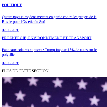
POLITIQUE
Quatre pays européens mettent en garde contre les projets de la
Russie pour l'Ossétie du Sud
07.08.2026
PRO
ENERGIE, ENVIRONNEMENT ET TRANSPORT
Panneaux solaires et puces : Trump impose 15% de taxes sur le
polysilicium
07.08.2026
PLUS DE CETTE SECTION