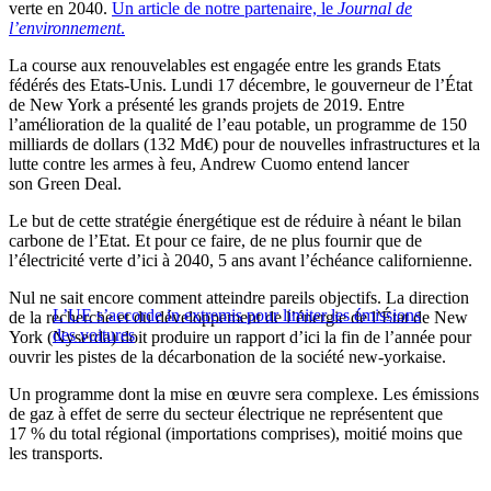
verte en 2040.
Un article de notre partenaire, le
Journal de
l’environnement
.
La course aux renouvelables est engagée entre les grands Etats
fédérés des Etats-Unis. Lundi 17 décembre, le gouverneur de l’État
de New York a présenté les grands projets de 2019. Entre
l’amélioration de la qualité de l’eau potable, un programme de 150
milliards de dollars (132 Md€) pour de nouvelles infrastructures et la
lutte contre les armes à feu, Andrew Cuomo entend lancer
son Green Deal.
Le but de cette stratégie énergétique est de réduire à néant le bilan
carbone de l’Etat. Et pour ce faire, de ne plus fournir que de
l’électricité verte d’ici à 2040, 5 ans avant l’échéance californienne.
Nul ne sait encore comment atteindre pareils objectifs. La direction
L’UE s’accorde in extremis pour limiter les émissions
de la recherche et du développement de l’énergie de l’État de New
des voitures
York (Nyserda) doit produire un rapport d’ici la fin de l’année pour
ouvrir les pistes de la décarbonation de la société new-yorkaise.
Un programme dont la mise en œuvre sera complexe. Les émissions
de gaz à effet de serre du secteur électrique ne représentent que
17 % du total régional (importations comprises), moitié moins que
les transports.