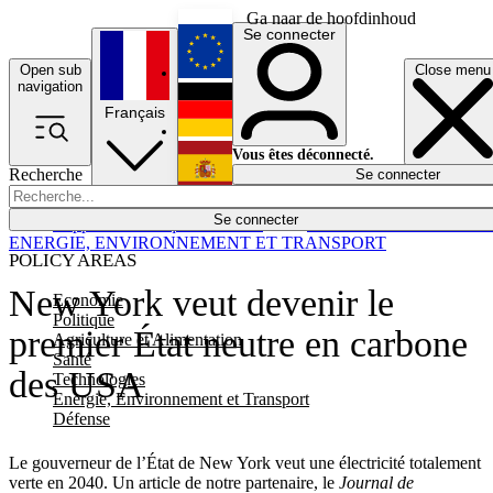
Ga naar de hoofdinhoud
Se connecter
Open sub
Close menu
English
navigation
Français
Deutsch
Vous êtes déconnecté.
Recherche
Se connecter
Español
Lumières éteintes
Se connecter
Rapporteur
Politique
Économie
Newsletters
Evénements
Em
ENERGIE, ENVIRONNEMENT ET TRANSPORT
POLICY AREAS
New York veut devenir le
Economie
Politique
premier État neutre en carbone
Agriculture et Alimentation
Santé
des USA
Technologies
Energie, Environnement et Transport
Défense
Le gouverneur de l’État de New York veut une électricité totalement
verte en 2040. Un article de notre partenaire, le
Journal de