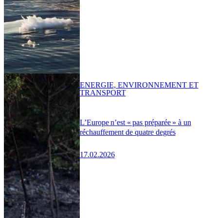
ENERGIE, ENVIRONNEMENT ET
TRANSPORT
L’Europe n’est « pas préparée » à un
réchauffement de quatre degrés
17.02.2026