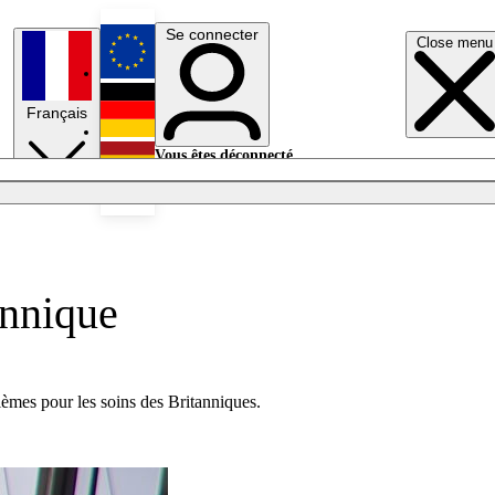
Se connecter
Close menu
English
Français
Deutsch
Vous êtes déconnecté.
Se connecter
Español
Lumières éteintes
annique
lèmes pour les soins des Britanniques.