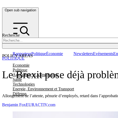
Open sub navigation
Recherche
Rapporteur
Politique
Économie
Newsletters
Evénements
Em
POLICY AREAS
POLITIQUE
Economie
Politique
Le Brexit pose déjà problè
Agriculture et Alimentation
Santé
Technologies
Energie, Environnement et Transport
Défense
Allongement de l’attente, pénurie d’employés, retard dans l’approbati
Benjamin Fox
EURACTIV.com