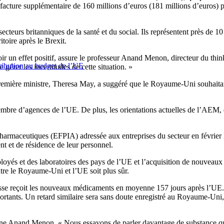
e facture supplémentaire de 160 millions d’euros (181 millions d’euros) 
ecteurs britanniques de la santé et du social. Ils représentent près de 1
itoire après le Brexit.
t avoir un effet positif, assure le professeur Anand Menon, directeur d
tribution au budget de l’UE
e gérer les incertitudes de cette situation. »
Première ministre, Theresa May, a suggéré que le Royaume-Uni souhaita
bre d’agences de l’UE. De plus, les orientations actuelles de l’AEM, qu
harmaceutiques (EFPIA) adressée aux entreprises du secteur en février les
 et de résidence de leur personnel.
yés et des laboratoires des pays de l’UE et l’acquisition de nouveaux r
tre le Royaume-Uni et l’UE soit plus sûr.
se reçoit les nouveaux médicaments en moyenne 157 jours après l’UE. C
portants. Un retard similaire sera sans doute enregistré au Royaume-Un
gne Anand Menon. « Nous essayons de parler davantage de substance q