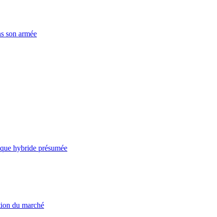
ns son armée
taque hybride présumée
ation du marché