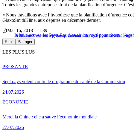
Toutes les grandes entreprises font de la planification d’urgence. C’est
« Nous travaillons avec l’hypothèse que la planification d’urgence coû
GlaxoSmithKline, aux députés en décembre dernier.
Mar 16, 2018 - 11:39
L’Italie accuse les Pays-Bas d’avoir louvoyé pour obtenir l’a
Politique
Brexit
entreprises pharmaceutiques
Royaume-Uni en E
Print
Partager
LES PLUS LUS
PRO
SANTÉ
Sept pays votent contre le programme de santé de la Commission
24.07.2026
ÉCONOMIE
Merci la Chine : elle a sauvé l’économie mondiale
27.07.2026