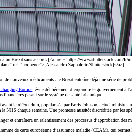
r à un Brexit sans accord. [<a href="https://www.shutterstock.com/fr/
k" rel="noopener">[Alessandro Zappalorto/Shutterstock]</a>]
on de nouveaux médicaments : le Brexit entraîne déjà une série de prob
 changing Europe
, évite délibérément d’enjoindre le gouvernement à l’a
s financières pesant sur le système de santé britannique.
avant le référendum, popularisée par Boris Johnson, actuel ministre aux
à la NHS chaque semaine. Une promesse aussitôt discréditée par les spéc
étranger et entraînera un ralentissement des processus d’approbation des 
ogramme de carte européenne d’assurance maladie (CEAM), qui permet l’