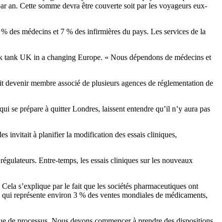
par an. Cette somme devra être couverte soit par les voyageurs eux-
0 % des médecins et 7 % des infirmières du pays. Les services de la
u think tank UK in a changing Europe. « Nous dépendons de médecins et
it devenir membre associé de plusieurs agences de réglementation de
i se prépare à quitter Londres, laissent entendre qu’il n’y aura pas
 invitait à planifier la modification des essais cliniques,
égulateurs. Entre-temps, les essais cliniques sur les nouveaux
ela s’explique par le fait que les sociétés pharmaceutiques ont
i, qui représente environ 3 % des ventes mondiales de médicaments,
ue de processus. Nous devons commencer à prendre des dispositions.