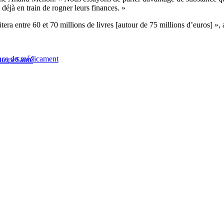
 déjà en train de rogner leurs finances. »
tera entre 60 et 70 millions de livres [autour de 75 millions d’euros] »
gence du médicament
urope
Santé