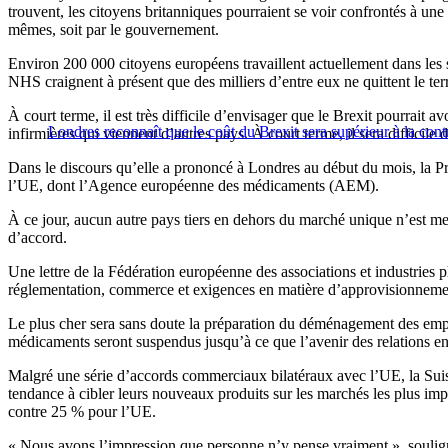
trouvent, les citoyens britanniques pourraient se voir confrontés à un
mêmes, soit par le gouvernement.
Environ 200 000 citoyens européens travaillent actuellement dans les s
NHS craignent à présent que des milliers d’entre eux ne quittent le terr
À court terme, il est très difficile d’envisager que le Brexit pourrai
Londres reconnaît que le coût du Brexit sera supérieur à la con
infirmières qui viennent d’autres pays. À court terme, il sera difficile d
Dans le discours qu’elle a prononcé à Londres au début du mois, la 
l’UE, dont l’Agence européenne des médicaments (AEM).
À ce jour, aucun autre pays tiers en dehors du marché unique n’est mem
d’accord.
Une lettre de la Fédération européenne des associations et industries p
réglementation, commerce et exigences en matière d’approvisionnement
Le plus cher sera sans doute la préparation du déménagement des emplo
médicaments seront suspendus jusqu’à ce que l’avenir des relations en
Malgré une série d’accords commerciaux bilatéraux avec l’UE, la Suis
tendance à cibler leurs nouveaux produits sur les marchés les plus im
contre 25 % pour l’UE.
« Nous avons l’impression que personne n’y pense vraiment », souli