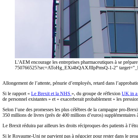
L'AEM encourage les entreprises pharmaceutiques à se prépare
750766525?src=AToHg_EXi4bQAXJIIpPmsQ-1-2" target="_blan
Allongement de l’attente, pénurie d’employés, retard dans l’approbati
Si le rapport «
Le Brexit et la NHS
», du groupe de réflexion
UK in a
de personnel existantes » et « exacerberait probablement » les pression
Selon l’une des promesses les plus célèbres de la campagne pro-Brexit 
350 millions de livres (près de 400 millions d’euros) supplémentaires 
Le Brexit réduira par ailleurs les droits réciproques des patients à l’
Si le Royaume-Uni ne parvient pas à négocier pour rester dans le pr