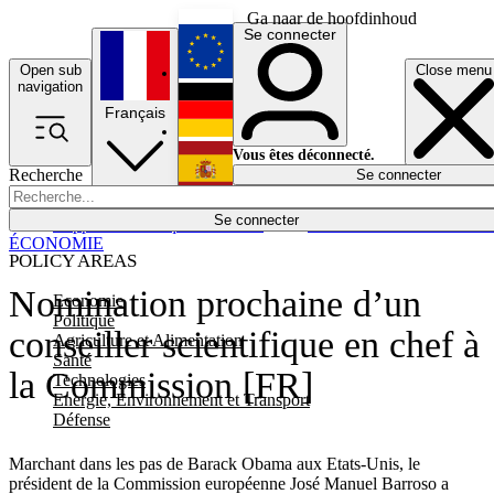
Ga naar de hoofdinhoud
Se connecter
Open sub
Close menu
English
navigation
Français
Deutsch
Vous êtes déconnecté.
Recherche
Se connecter
Español
Lumières éteintes
Se connecter
Rapporteur
Politique
Économie
Newsletters
Evénements
Em
ÉCONOMIE
POLICY AREAS
Nomination prochaine d’un
Economie
Politique
conseiller scientifique en chef à
Agriculture et Alimentation
Santé
la Commission [FR]
Technologies
Energie, Environnement et Transport
Défense
Marchant dans les pas de Barack Obama aux Etats-Unis, le
président de la Commission européenne José Manuel Barroso a