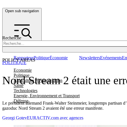
Open sub navigation
Recherche
Rapporteur
Politique
Économie
Newsletters
Evénements
Em
POLICY AREAS
POLITIQUE
Economie
Politique
Nord Stream 2 était une err
Agriculture et Alimentation
Santé
Technologies
Energie, Environnement et Transport
Défense
Le président allemand Frank-Walter Steinmeier, longtemps partisan d’u
gazoduc Nord Stream 2 avaient été une erreur manifeste.
Georgi Gotev
EURACTIV.com avec agences