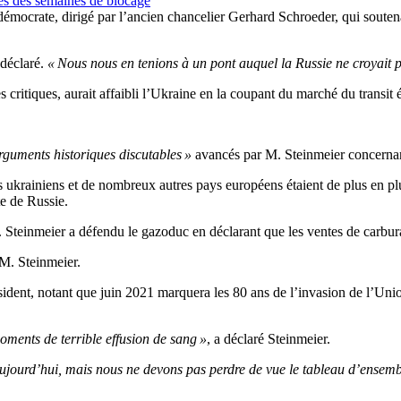
ès des semaines de blocage
démocrate, dirigé par l’ancien chancelier Gerhard Schroeder, qui souten
l déclaré.
« Nous nous en tenions à un pont auquel la Russie ne croyait p
ritiques, aurait affaibli l’Ukraine en la coupant du marché du transit én
rguments historiques discutables »
avancés par M. Steinmeier concerna
 ukrainiens et de nombreux autres pays européens étaient de plus en pl
te de Russie.
Steinmeier a défendu le gazoduc en déclarant que les ventes de carbur
 M. Steinmeier.
ésident, notant que juin 2021 marquera les 80 ans de l’invasion de l’Unio
oments de terrible effusion de sang »
, a déclaré Steinmeier.
’aujourd’hui, mais nous ne devons pas perdre de vue le tableau d’ensemb