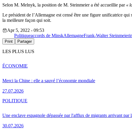
Selon M. Melnyk, la position de M. Steinmeier a été accueillie par
« l
Le président de l’Allemagne est censé être une figure unificatrice qui s
la meilleure façon qui soit.
Apr 5, 2022 - 09:53
Politique
accords de Minsk
Allemagne
Frank-Walter Steinmeier
i
Print
Partager
LES PLUS LUS
ÉCONOMIE
Merci la Chine : elle a sauvé l’économie mondiale
27.07.2026
POLITIQUE
Une enclave espagnole dépassée par l'afflux de migrants arrivant par 
30.07.2026