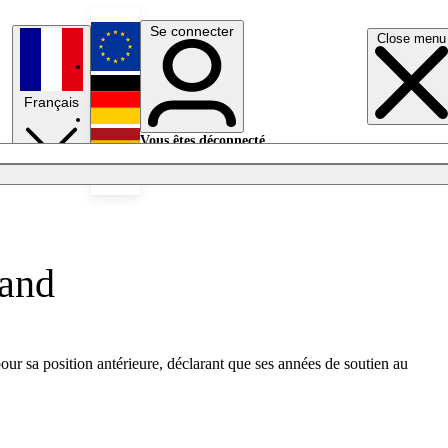
Se connecter
Close menu
English
Français
Deutsch
Vous êtes déconnecté.
Se connecter
Español
Lumières éteintes
mand
ur sa position antérieure, déclarant que ses années de soutien au