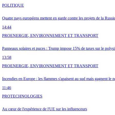
POLITIQUE
Quatre pays européens mettent en garde contre les projets de la Russi
14:44
PRO
ENERGIE, ENVIRONNEMENT ET TRANSPORT
Panneaux solaires et puces : Trump impose 15% de taxes sur le polysi
13:58
PRO
ENERGIE, ENVIRONNEMENT ET TRANSPORT
Incendies en Europe : les flammes s'apaisent au sud mais gagnent le n
11:46
PRO
TECHNOLOGIES
Au cœur de l'expérience de l'UE sur les influenceurs