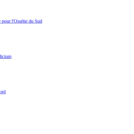
e pour l'Ossétie du Sud
licium
ord