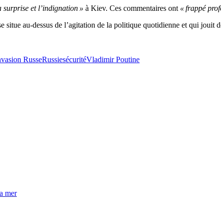
a surprise et l’indignation »
à Kiev. Ces commentaires ont
« frappé pro
e situe au-dessus de l’agitation de la politique quotidienne et qui jouit
nvasion Russe
Russie
sécurité
Vladimir Poutine
la mer