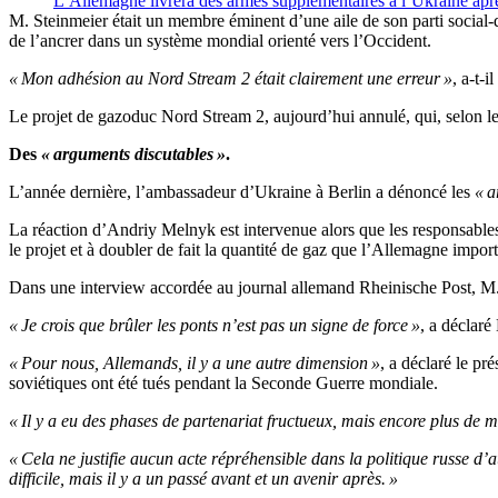
L’Allemagne livrera des armes supplémentaires à l’Ukraine apr
M. Steinmeier était un membre éminent d’une aile de son parti social-
de l’ancrer dans un système mondial orienté vers l’Occident.
« Mon adhésion au Nord Stream 2 était clairement une erreur »
, a-t-i
Le projet de gazoduc Nord Stream 2, aujourd’hui annulé, qui, selon les c
Des
« arguments discutables »
.
L’année dernière, l’ambassadeur d’Ukraine à Berlin a dénoncé les
« a
La réaction d’Andriy Melnyk est intervenue alors que les responsables
le projet et à doubler de fait la quantité de gaz que l’Allemagne impor
Dans une interview accordée au journal allemand Rheinische Post, M. 
« Je crois que brûler les ponts n’est pas un signe de force »
, a déclaré
« Pour nous, Allemands, il y a une autre dimension »
, a déclaré le pr
soviétiques ont été tués pendant la Seconde Guerre mondiale.
« Il y a eu des phases de partenariat fructueux, mais encore plus de m
« Cela ne justifie aucun acte répréhensible dans la politique russe d
difficile, mais il y a un passé avant et un avenir après. »