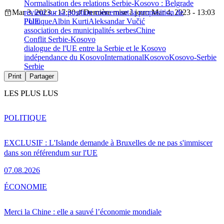
Normalisation des relations Serbie-Kosovo : Belgrade
Mar 3, 2023 - 17:30
revient sur sa position concernant la proposition de
Dernière mise à jour: Mar 4, 2023 - 13:03
l’UE
Politique
Albin Kurti
Aleksandar Vučić
association des municipalités serbes
Chine
Conflit Serbie-Kosovo
dialogue de l'UE entre la Serbie et le Kosovo
indépendance du Kosovo
International
Kosovo
Kosovo-Serbie
Serbie
Print
Partager
LES PLUS LUS
POLITIQUE
EXCLUSIF : L'Islande demande à Bruxelles de ne pas s'immiscer
dans son référendum sur l'UE
07.08.2026
ÉCONOMIE
Merci la Chine : elle a sauvé l’économie mondiale