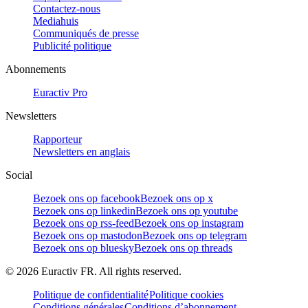
Contactez-nous
Mediahuis
Communiqués de presse
Publicité politique
Abonnements
Euractiv Pro
Newsletters
Rapporteur
Newsletters en anglais
Social
Bezoek ons op facebook
Bezoek ons op x
Bezoek ons op linkedin
Bezoek ons op youtube
Bezoek ons op rss-feed
Bezoek ons op instagram
Bezoek ons op mastodon
Bezoek ons op telegram
Bezoek ons op bluesky
Bezoek ons op threads
©
2026
Euractiv FR. All rights reserved.
Politique de confidentialité
Politique cookies
Conditions générales
Conditions d’abonnement