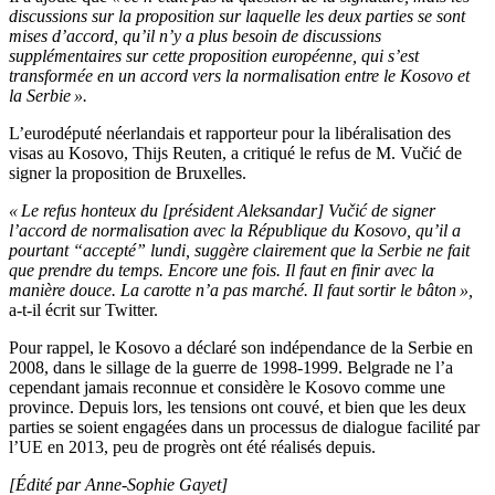
discussions sur la proposition sur laquelle les deux parties se sont
mises d’accord, qu’il n’y a plus besoin de discussions
supplémentaires sur cette proposition européenne, qui s’est
transformée en un accord vers la normalisation entre le Kosovo et
la Serbie ».
L’eurodéputé néerlandais et rapporteur pour la libéralisation des
visas au Kosovo, Thijs Reuten, a critiqué le refus de M. Vučić de
signer la proposition de Bruxelles.
« Le refus honteux du [président Aleksandar] Vučić de signer
l’accord de normalisation avec la République du Kosovo, qu’il a
pourtant “accepté” lundi, suggère clairement que la Serbie ne fait
que prendre du temps. Encore une fois. Il faut en finir avec la
manière douce. La carotte n’a pas marché. Il faut sortir le bâton »,
a-t-il écrit sur Twitter.
Pour rappel, le Kosovo a déclaré son indépendance de la Serbie en
2008, dans le sillage de la guerre de 1998-1999. Belgrade ne l’a
cependant jamais reconnue et considère le Kosovo comme une
province. Depuis lors, les tensions ont couvé, et bien que les deux
parties se soient engagées dans un processus de dialogue facilité par
l’UE en 2013, peu de progrès ont été réalisés depuis.
[Édité par Anne-Sophie Gayet]