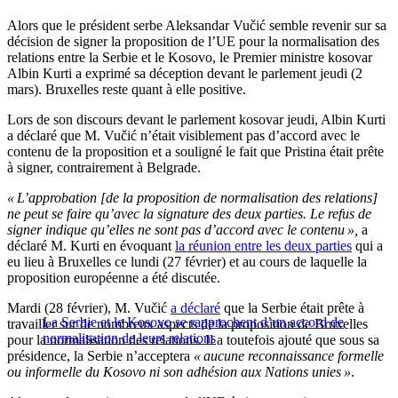
Alors que le président serbe Aleksandar Vučić semble revenir sur sa
décision de signer la proposition de l’UE pour la normalisation des
relations entre la Serbie et le Kosovo, le Premier ministre kosovar
Albin Kurti a exprimé sa déception devant le parlement jeudi (2
mars). Bruxelles reste quant à elle positive.
Lors de son discours devant le parlement kosovar jeudi, Albin Kurti
a déclaré que M. Vučić n’était visiblement pas d’accord avec le
contenu de la proposition et a souligné le fait que Pristina était prête
à signer, contrairement à Belgrade.
« L’approbation [de la proposition de normalisation des relations]
ne peut se faire qu’avec la signature des deux parties. Le refus de
signer indique qu’elles ne sont pas d’accord avec le contenu »,
a
déclaré M. Kurti en évoquant
la réunion entre les deux parties
qui a
eu lieu à Bruxelles ce lundi (27 février) et au cours de laquelle la
proposition européenne a été discutée.
Mardi (28 février), M. Vučić
a déclaré
que la Serbie était prête à
La Serbie et le Kosovo se rapprochent d’un accord de
travailler sur de nombreux aspects de la proposition de Bruxelles
normalisation de leurs relations
pour la normalisation des relations. Il a toutefois ajouté que sous sa
présidence, la Serbie n’acceptera
« aucune reconnaissance formelle
ou informelle du Kosovo ni son adhésion aux Nations unies »
.