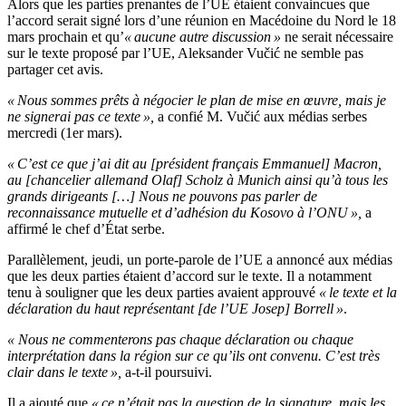
Alors que les parties prenantes de l’UE étaient convaincues que
l’accord serait signé lors d’une réunion en Macédoine du Nord le 18
mars prochain et qu’
« aucune autre discussion »
ne serait nécessaire
sur le texte proposé par l’UE, Aleksander Vučić ne semble pas
partager cet avis.
« Nous sommes prêts à négocier le plan de mise en œuvre, mais je
ne signerai pas ce texte »,
a confié M. Vučić aux médias serbes
mercredi (1er mars).
«
C’
est ce que
j’
ai dit au [président français Emmanuel] Macron,
au [chancelier allemand Olaf] Scholz à Munich ainsi
qu’
à tous les
grands dirigeants [
…
] Nous ne pouvons pas parler de
reconnaissance mutuelle et
d’
adhésion du Kosovo à
l’
ONU »,
a
affirmé le chef d’État serbe.
Parallèlement, jeudi, un porte-parole de l’UE a annoncé aux médias
que les deux parties étaient d’accord sur le texte.
Il a notamment
tenu à souligner que les deux parties avaient approuvé
« le texte et la
déclaration du haut représentant [de
l’
UE Josep] Borrell
»
.
« Nous ne commenterons pas chaque déclaration ou chaque
interprétation dans la région sur ce qu’ils ont convenu. C’est très
clair dans le texte »,
a-t-il poursuivi.
Il a ajouté que
« ce n’était pas la question de la signature, mais les