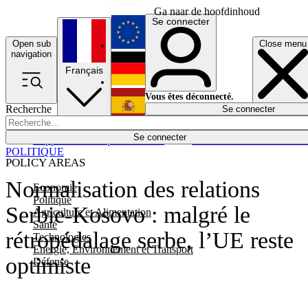
Ga naar de hoofdinhoud
Se connecter
Open sub
Close menu
English
navigation
Français
Deutsch
Vous êtes déconnecté.
Recherche
Se connecter
Español
Lumières éteintes
Se connecter
Rapporteur
Politique
Économie
Newsletters
Evénements
Em
POLITIQUE
POLICY AREAS
Normalisation des relations
Economie
Politique
Serbie-Kosovo : malgré le
Agriculture et Alimentation
Santé
rétropédalage serbe, l’UE reste
Technologies
Energie, Environnement et Transport
optimiste
Défense