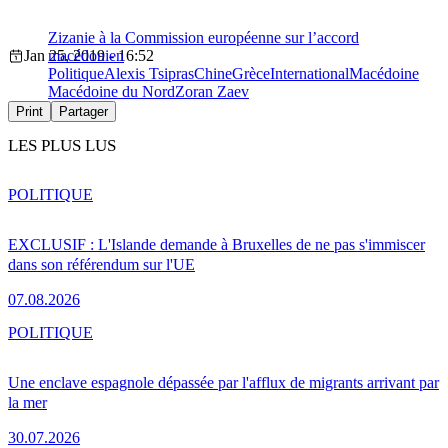
Zizanie à la Commission européenne sur l’accord
Jan 25, 2019 - 16:52
macédonien
Politique
Alexis Tsipras
Chine
Grèce
International
Macédoine
Macédoine du Nord
Zoran Zaev
Print
Partager
LES PLUS LUS
POLITIQUE
EXCLUSIF : L'Islande demande à Bruxelles de ne pas s'immiscer
dans son référendum sur l'UE
07.08.2026
POLITIQUE
Une enclave espagnole dépassée par l'afflux de migrants arrivant par
la mer
30.07.2026