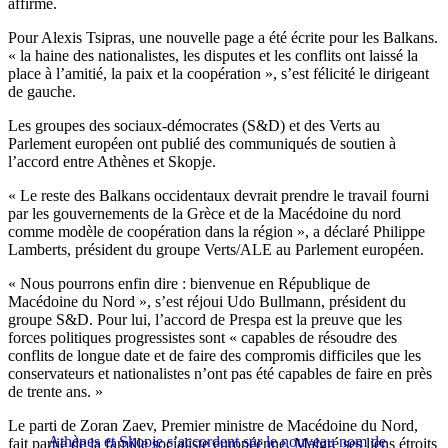
affirmé.
Pour Alexis Tsipras, une nouvelle page a été écrite pour les Balkans.
« la haine des nationalistes, les disputes et les conflits ont laissé la
place à l’amitié, la paix et la coopération », s’est félicité le dirigeant
de gauche.
Les groupes des sociaux-démocrates (S&D) et des Verts au
Parlement européen ont publié des communiqués de soutien à
l’accord entre Athènes et Skopje.
« Le reste des Balkans occidentaux devrait prendre le travail fourni
par les gouvernements de la Grèce et de la Macédoine du nord
comme modèle de coopération dans la région », a déclaré Philippe
Lamberts, président du groupe Verts/ALE au Parlement européen.
« Nous pourrons enfin dire : bienvenue en République de
Macédoine du Nord », s’est réjoui Udo Bullmann, président du
groupe S&D. Pour lui, l’accord de Prespa est la preuve que les
forces politiques progressistes sont « capables de résoudre des
conflits de longue date et de faire des compromis difficiles que les
conservateurs et nationalistes n’ont pas été capables de faire en près
de trente ans. »
Le parti de Zoran Zaev, Premier ministre de Macédoine du Nord,
Athènes et Skopje s’accordent sur le nouveau nom de
fait partie de la famille socialiste européenne. Malgré ses liens étroits