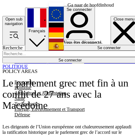
Ga naar de hoofdinhoud
Se connecter
Open sub
Close menu
English
navigation
Français
Deutsch
Vous êtes déconnecté.
Recherche
Se connecter
Español
Lumières éteintes
Se connecter
Rapporteur
Politique
Économie
Newsletters
Evénements
Em
POLITIQUE
POLICY AREAS
Le parlement grec met fin à un
Economie
Politique
conflit de 27 ans avec la
Agriculture et Alimentation
Santé
Macédoine
Technologies
Energie, Environnement et Transport
Défense
Les dirigeants de l’Union européenne ont chaleureusement applaudi
la ratification historique par le parlement grec de l’accord sur le