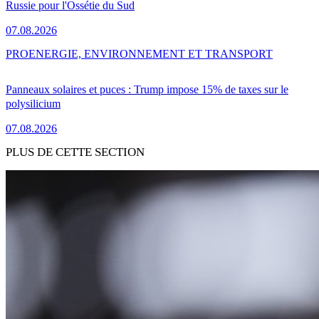
Russie pour l'Ossétie du Sud
07.08.2026
PRO
ENERGIE, ENVIRONNEMENT ET TRANSPORT
Panneaux solaires et puces : Trump impose 15% de taxes sur le
polysilicium
07.08.2026
PLUS DE CETTE SECTION