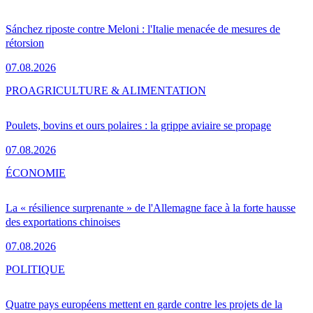
Sánchez riposte contre Meloni : l'Italie menacée de mesures de
rétorsion
07.08.2026
PRO
AGRICULTURE & ALIMENTATION
Poulets, bovins et ours polaires : la grippe aviaire se propage
07.08.2026
ÉCONOMIE
La « résilience surprenante » de l'Allemagne face à la forte hausse
des exportations chinoises
07.08.2026
POLITIQUE
Quatre pays européens mettent en garde contre les projets de la