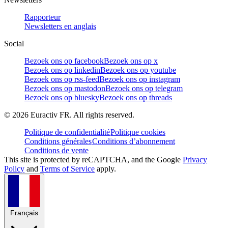
Rapporteur
Newsletters en anglais
Social
Bezoek ons op facebook
Bezoek ons op x
Bezoek ons op linkedin
Bezoek ons op youtube
Bezoek ons op rss-feed
Bezoek ons op instagram
Bezoek ons op mastodon
Bezoek ons op telegram
Bezoek ons op bluesky
Bezoek ons op threads
©
2026
Euractiv FR. All rights reserved.
Politique de confidentialité
Politique cookies
Conditions générales
Conditions d’abonnement
Conditions de vente
This site is protected by reCAPTCHA, and the Google
Privacy
Policy
and
Terms of Service
apply.
Français