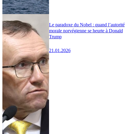
Le paradoxe du Nobel : quand l’autorité
morale norvégienne se heurte à Donald
Trump
21.01.2026