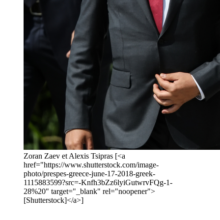
Zoran Zaev et Alexis Tsipras [<a
href="https://www.shutterstock.com/image-
photo/prespes-greece-june-17-2018-greek-
1115883599?src=-Knfh3bZz6lyiGutwrvFQg-1-
28%20" target="_blank" rel="noopener">
[Shutterstock]</a>]