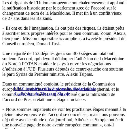
Les dirigeants de l’Union européenne ont chaleureusement applaudi
la ratification historique par le parlement grec de l’accord sur le
changement de nom de la Macédoine. Il met fin à un conflit vieux
de 27 ans dans les Balkans.
« Ils ont eu de l’imagination, ils ont pris des risques, ils étaient prêts
à sacrifier leurs propres intérêts pour le bien commun. Zoran, Alexis,
bien joué ! Mission impossible accomplie », a tweeté le président du
Conseil européen, Donald Tusk.
Une majorité de 153 députés grecs sur 300 sièges au total ont
soutenu l’accord, qui devrait débloquer l’adhésion de la Macédoine
du Nord à l’OTAN et aider le pays à ouvrir les négociations
d’adhésion à l’UE. Plusieurs députés de centre-gauche ont soutenu
le parti Syriza du Premier ministre, Alexis Tsipras.
Dans un communiqué conjoint, le président de la Commission
L’UE reporte sa décision sur les négociations
européenne, la cheffe de la diplomatie, Federica Mogherini, et le
d’adhésion de Tirana et Skopje
commissaire, Johannes Hahn, ont déclaré que la ratification de
l’accord de Prespa était une « étape cruciale ».
« Nous sommes impatients de voir les prochaines étapes menant à la
pleine mise en œuvre de l’accord se concrétiser, mais nous pouvons
déjà dire avec certitude qu’aujourd’hui, Athènes et Skopje ont écrit
une nouvelle page de notre avenir européen commun », ont-il