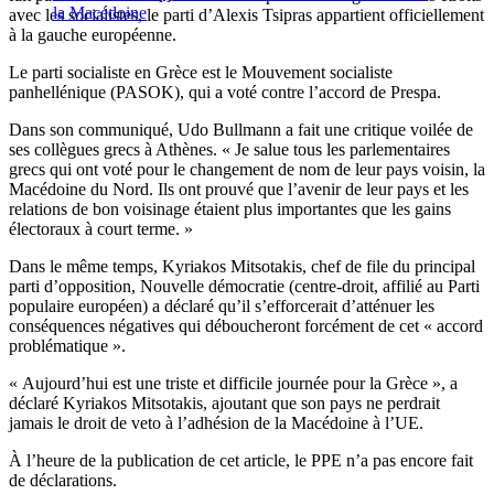
la Macédoine
avec les socialistes, le parti d’Alexis Tsipras appartient officiellement
à la gauche européenne.
Le parti socialiste en Grèce est le Mouvement socialiste
panhellénique (PASOK), qui a voté contre l’accord de Prespa.
Dans son communiqué, Udo Bullmann a fait une critique voilée de
ses collègues grecs à Athènes. « Je salue tous les parlementaires
grecs qui ont voté pour le changement de nom de leur pays voisin, la
Macédoine du Nord. Ils ont prouvé que l’avenir de leur pays et les
relations de bon voisinage étaient plus importantes que les gains
électoraux à court terme. »
Dans le même temps, Kyriakos Mitsotakis, chef de file du principal
parti d’opposition, Nouvelle démocratie (centre-droit, affilié au Parti
populaire européen) a déclaré qu’il s’efforcerait d’atténuer les
conséquences négatives qui déboucheront forcément de cet « accord
problématique ».
« Aujourd’hui est une triste et difficile journée pour la Grèce », a
déclaré Kyriakos Mitsotakis, ajoutant que son pays ne perdrait
jamais le droit de veto à l’adhésion de la Macédoine à l’UE.
À l’heure de la publication de cet article, le PPE n’a pas encore fait
de déclarations.