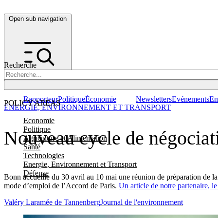
Open sub navigation
Recherche
Rapporteur
Politique
Économie
Newsletters
Evénements
Em
POLICY AREAS
ENERGIE, ENVIRONNEMENT ET TRANSPORT
Economie
Politique
Nouveau cycle de négociat
Agriculture et Alimentation
Santé
Technologies
Energie, Environnement et Transport
Défense
Bonn accueille du 30 avril au 10 mai une réunion de préparation de la
mode d’emploi de l’Accord de Paris.
Un article de notre partenaire, l
Valéry Laramée de Tannenberg
Journal de l'environnement