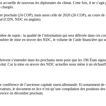
n accueille de nouveau les diplomates du climat. Cette fois, il ne s’agi
 chargés.
prochain (24 COP), mais aussi celle de 2020 (26 COP), au cours de la
ional (CDN, NDC en anglais).
mbre de sujets : la qualité de l’information qui sera délivrée dans ces 
 calendrier de mise en œuvre des NDC, le volume de l’aide financière qui
s doivent s’entendre dans les prochains mois pour que les 196 États sign
 vital. Car la mise en œuvre des NDC actuelles nous mène à un réchau
de conférence de l’ancienne capitale ouest-allemande. Et notamment de s
rvateurs, le document en lice n’est qu’une compilation des positions des 
Katowice en décembre prochain.