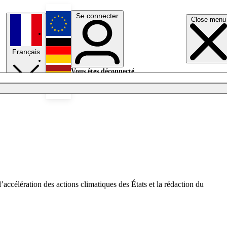
Se connecter
Close menu
English
Français
Deutsch
Vous êtes déconnecté.
Se connecter
Español
Lumières éteintes
ccélération des actions climatiques des États et la rédaction du