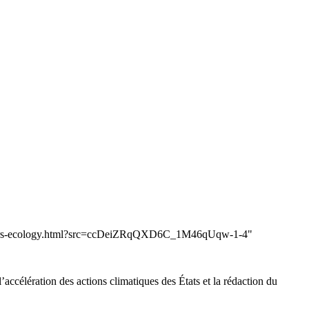
nerators-ecology.html?src=ccDeiZRqQXD6C_1M46qUqw-1-4"
ccélération des actions climatiques des États et la rédaction du