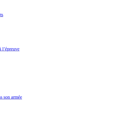
ts
à l’épreuve
ns son armée