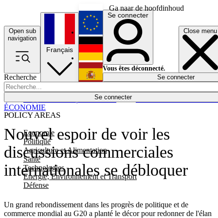
Ga naar de hoofdinhoud
Se connecter
Open sub
Close menu
English
navigation
Français
Deutsch
Vous êtes déconnecté.
Recherche
Se connecter
Español
Lumières éteintes
Se connecter
Rapporteur
Politique
Économie
Newsletters
Evénements
Em
ÉCONOMIE
POLICY AREAS
Nouvel espoir de voir les
Economie
Politique
discussions commerciales
Agriculture et Alimentation
Santé
internationales se débloquer
Technologies
Energie, Environnement et Transport
Défense
Un grand rebondissement dans les progrès de politique et de
commerce mondial au G20 a planté le décor pour redonner de l'élan