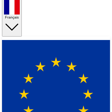
Français