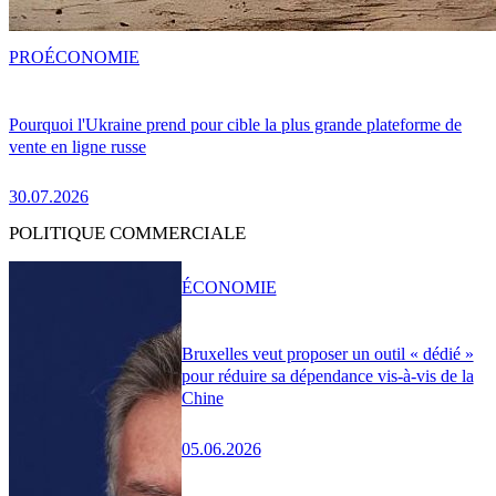
PRO
ÉCONOMIE
Pourquoi l'Ukraine prend pour cible la plus grande plateforme de
vente en ligne russe
30.07.2026
POLITIQUE COMMERCIALE
ÉCONOMIE
Bruxelles veut proposer un outil « dédié »
pour réduire sa dépendance vis-à-vis de la
Chine
05.06.2026