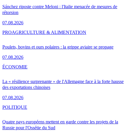
Sánchez riposte contre Meloni : l'Italie menacée de mesures de
rétorsion
07.08.2026
PRO
AGRICULTURE & ALIMENTATION
Poulets, bovins et ours polaires : la grippe aviaire se propage
07.08.2026
ÉCONOMIE
La « résilience surprenante » de l'Allemagne face à la forte hausse
des exportations chinoises
07.08.2026
POLITIQUE
Quatre pays européens mettent en garde contre les projets de la
Russie pour l'Ossétie du Sud