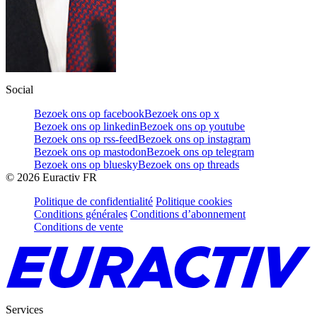
Social
Bezoek ons op facebook
Bezoek ons op x
Bezoek ons op linkedin
Bezoek ons op youtube
Bezoek ons op rss-feed
Bezoek ons op instagram
Bezoek ons op mastodon
Bezoek ons op telegram
Bezoek ons op bluesky
Bezoek ons op threads
©
2026
Euractiv FR
Politique de confidentialité
Politique cookies
Conditions générales
Conditions d’abonnement
Conditions de vente
Services