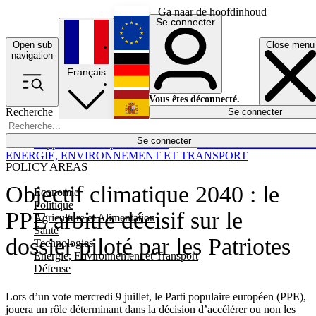
Ga naar de hoofdinhoud
Se connecter
Open sub
Close menu
English
navigation
Français
Deutsch
Vous êtes déconnecté.
Recherche
Se connecter
Español
Lumières éteintes
Se connecter
Rapporteur
Politique
Économie
Newsletters
Evénements
Em
ENERGIE, ENVIRONNEMENT ET TRANSPORT
POLICY AREAS
Objectif climatique 2040 : le
Economie
Politique
PPE arbitre décisif sur le
Agriculture et Alimentation
Santé
dossier piloté par les Patriotes
Technologies
Energie, Environnement et Transport
Défense
Lors d’un vote mercredi 9 juillet, le Parti populaire européen (PPE),
jouera un rôle déterminant dans la décision d’accélérer ou non les