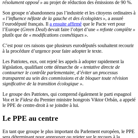
résolument opposé »
au projet de réduction des émissions de 90 %.
Son groupe n’abandonnera pas l’industrie et les citoyens ordinaires à
« l’influence néfaste de la gauche et des écologistes »
, a assuré
l’eurodéputé français. Il
a ensuite affirmé
que le Pacte vert pour
l’Europe (
Green Deal
) devait faire l’objet d’une
« refonte complète »
plutôt que de
« modifications cosmétiques »
.
C’est pour ces raisons que plusieurs eurodéputés souhaitent recourir
à la procédure d’urgence pour faire adopter le texte.
Les Patriotes, eux, ont rejeté les appels à adopter rapidement la
législation, qualifiant cette démarche de
« tentative directe de
contourner le contrôle parlementaire, d’éviter un processus
transparent au sein des commissions et de bloquer toute révision
significative de la transition écologique »
.
Le groupe des Patriotes, qui comprend également le parti espagnol
Vox
et le
Fidesz
du Premier ministre hongrois Viktor Orbán, a appelé
le PPE de centre-droit à se joindre à lui.
Le PPE au centre
En tant que groupe le plus important du Parlement européen, le PPE
sera déterminant pour approuver ou rejeter sur le recours à la