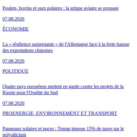
Poulets, bovins et ours polaires : la grippe aviaire se propage
07.08.2026
ÉCONOMIE
La « résilience surprenante » de l'Allemagne face à la forte hausse
des exportations chinoises
07.08.2026
POLITIQUE
Quatre pays européens mettent en garde contre les projets de la
Russie pour l'Ossétie du Sud
07.08.2026
PRO
ENERGIE, ENVIRONNEMENT ET TRANSPORT
Panneaux solaires et puces : Trump impose 15% de taxes sur le
polysilicium