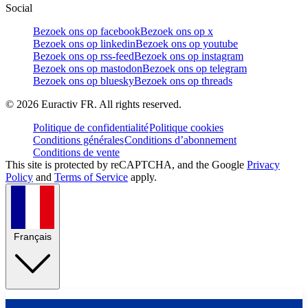
Social
Bezoek ons op facebook
Bezoek ons op x
Bezoek ons op linkedin
Bezoek ons op youtube
Bezoek ons op rss-feed
Bezoek ons op instagram
Bezoek ons op mastodon
Bezoek ons op telegram
Bezoek ons op bluesky
Bezoek ons op threads
©
2026
Euractiv FR. All rights reserved.
Politique de confidentialité
Politique cookies
Conditions générales
Conditions d’abonnement
Conditions de vente
This site is protected by reCAPTCHA, and the Google
Privacy
Policy
and
Terms of Service
apply.
Français