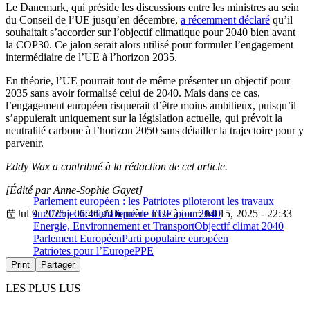
Le Danemark, qui préside les discussions entre les ministres au sein
du Conseil de l’UE jusqu’en décembre,
a récemment déclaré
qu’il
souhaitait s’accorder sur l’objectif climatique pour 2040 bien avant
la COP30. Ce jalon serait alors utilisé pour formuler l’engagement
intermédiaire de l’UE à l’horizon 2035.
En théorie, l’UE pourrait tout de même présenter un objectif pour
2035 sans avoir formalisé celui de 2040. Mais dans ce cas,
l’engagement européen risquerait d’être moins ambitieux, puisqu’il
s’appuierait uniquement sur la législation actuelle, qui prévoit la
neutralité carbone à l’horizon 2050 sans détailler la trajectoire pour y
parvenir.
Eddy Wax a contribué à la rédaction de cet article.
[Édité par Anne-Sophie Gayet]
Parlement européen : les Patriotes piloteront les travaux
Jul 9, 2025 - 06:46
sur l’objectif climatique de l’UE pour 2040
Dernière mise à jour: Jul 15, 2025 - 22:33
Energie, Environnement et Transport
Objectif climat 2040
Parlement Européen
Parti populaire européen
Patriotes pour l’Europe
PPE
Print
Partager
LES PLUS LUS