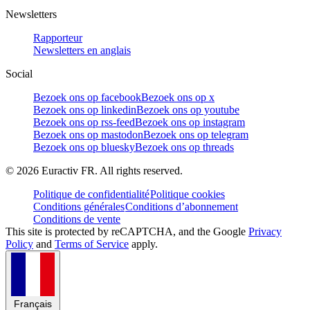
Newsletters
Rapporteur
Newsletters en anglais
Social
Bezoek ons op facebook
Bezoek ons op x
Bezoek ons op linkedin
Bezoek ons op youtube
Bezoek ons op rss-feed
Bezoek ons op instagram
Bezoek ons op mastodon
Bezoek ons op telegram
Bezoek ons op bluesky
Bezoek ons op threads
©
2026
Euractiv FR. All rights reserved.
Politique de confidentialité
Politique cookies
Conditions générales
Conditions d’abonnement
Conditions de vente
This site is protected by reCAPTCHA, and the Google
Privacy
Policy
and
Terms of Service
apply.
Français