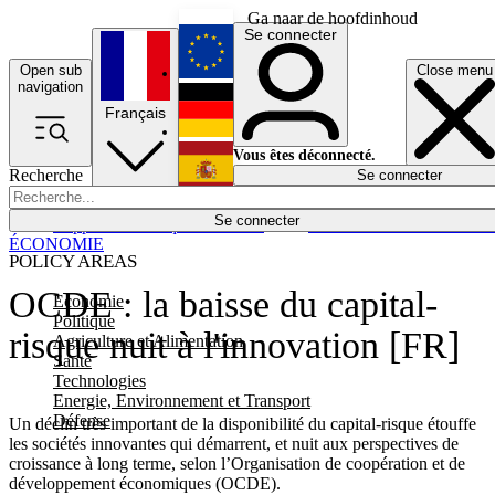
Ga naar de hoofdinhoud
Se connecter
Open sub
Close menu
English
navigation
Français
Deutsch
Vous êtes déconnecté.
Recherche
Se connecter
Español
Lumières éteintes
Se connecter
Rapporteur
Politique
Économie
Newsletters
Evénements
Em
ÉCONOMIE
POLICY AREAS
OCDE : la baisse du capital-
Economie
Politique
risque nuit à l'innovation [FR]
Agriculture et Alimentation
Santé
Technologies
Energie, Environnement et Transport
Défense
Un déclin très important de la disponibilité du capital-risque étouffe
les sociétés innovantes qui démarrent, et nuit aux perspectives de
croissance à long terme, selon l’Organisation de coopération et de
développement économiques (OCDE).