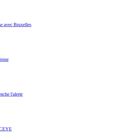
se avec Bruxelles
fense
nche l'alerte
 ICEYE