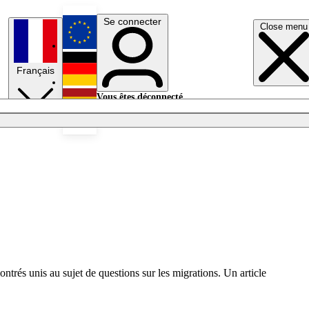
Se connecter
Close menu
English
Français
Deutsch
Vous êtes déconnecté.
Se connecter
Español
Lumières éteintes
trés unis au sujet de questions sur les migrations. Un article