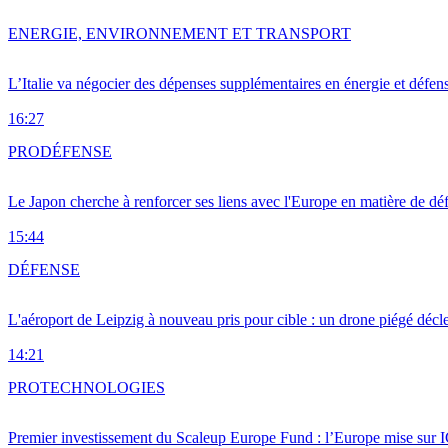
ENERGIE, ENVIRONNEMENT ET TRANSPORT
L’Italie va négocier des dépenses supplémentaires en énergie et défen
16:27
PRO
DÉFENSE
Le Japon cherche à renforcer ses liens avec l'Europe en matière de dé
15:44
DÉFENSE
L'aéroport de Leipzig à nouveau pris pour cible : un drone piégé décle
14:21
PRO
TECHNOLOGIES
Premier investissement du Scaleup Europe Fund : l’Europe mise sur