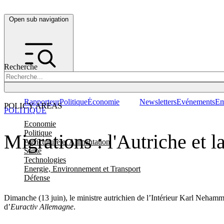
Open sub navigation
Recherche
Rapporteur
Politique
Économie
Newsletters
Evénements
Em
POLICY AREAS
POLITIQUE
Economie
Politique
Migrations : l'Autriche et 
Agriculture et Alimentation
Santé
Technologies
Energie, Environnement et Transport
Défense
Dimanche (13 juin), le ministre autrichien de l’Intérieur Karl Nehamme
d’
Euractiv Allemagne
.