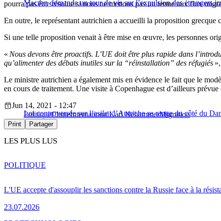
Macron demande un tour de vis sur l’expulsion des étrangers irr
pourra pas être résolue si nous ne mettons pas un terme aux flux migrato
En outre, le représentant autrichien a accueilli la proposition grecqu
Si une telle proposition venait à être mise en œuvre, les personnes ori
«
Nous devons être proactifs. L’UE doit être plus rapide dans l’introdu
qu’alimenter des débats inutiles sur la “réinstallation” des réfugiés
»,
Le ministre autrichien a également mis en évidence le fait que le modèl
en cours de traitement. Une visite à Copenhague est d’ailleurs prévue
Jun 14, 2021 - 12:47
Loi controversée sur l’asile : l’Autriche se range du côté du D
Politique
Chine
International
Karl Nehammer
Migration
Print
Partager
LES PLUS LUS
POLITIQUE
L'UE accepte d'assouplir les sanctions contre la Russie face à la résis
23.07.2026