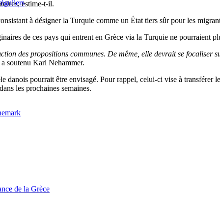
éguliers
ires, estime-t-il.
e consistant à désigner la Turquie comme un État tiers sûr pour les migr
ginaires de ces pays qui entrent en Grèce via la Turquie ne pourraient p
ction des propositions communes. De même, elle devrait se focaliser sur 
 a soutenu Karl Nehammer.
e danois pourrait être envisagé. Pour rappel, celui-ci vise à transférer 
 dans les prochaines semaines.
anemark
tance de la Grèce