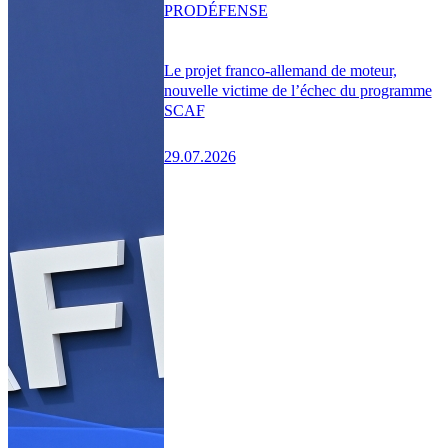
PRO
DÉFENSE
Le projet franco-allemand de moteur,
nouvelle victime de l’échec du programme
SCAF
29.07.2026