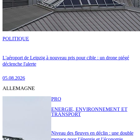
POLITIQUE
L'aéroport de Leipzig à nouveau pris pour cible : un drone piégé
déclenche l'alerte
05.08.2026
ALLEMAGNE
PRO
ENERGIE, ENVIRONNEMENT ET
TRANSPORT
Niveau des fleuves en déclin : une double
menace pour l’énergie et l’économie