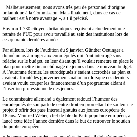
« Malheureusement, nous avons très peu de personnel d’origine
britannique à la Commission. Mais finalement, dans ce cas ce
malheur est à notre avantage », a-t-il précisé.
Environ 1 730 citoyens britanniques reçoivent actuellement une
retraite de l’UE pour avoir travaillé au sein des institutions lors de
ces quarante dernières années.
Par ailleurs, lors de l’audition du 9 janvier, Günther Oettinger a
donné un os à ronger aux eurodéputés qui l’ont interrogé sans
relâche sur le budget, en leur disant qu’il voulait remettre en place le
plan pour mettre fin au chômage de jeunes dans le nouveau budget.
À l’automne dernier, les eurodéputés s’étaient accrochés au plan et
avaient affronté les gouvernements nationaux lorsque ces derniers
avaient voulu couper les financements d’un programme aidant à
l’insertion professionnelle des jeunes.
Le commissaire allemand a également radouci l’humeur des
eurodéputés de son parti de centre-droit en promettant de soutenir le
projet d’offrir des pass Interrail gratuits aux jeunes européens de
18 ans. Manfred Weber, chef de file du Parti populaire européen, a
lancé cette idée l’année dernière dans le but de retrouver le soutien
du public européen.
« Je pense que ce projet sera une réussite, mais il doit s’ajouter à