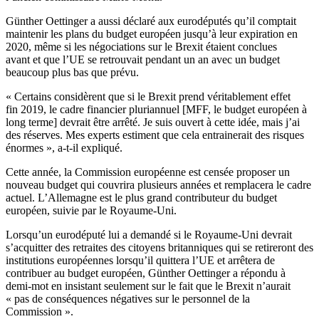
Günther Oettinger a aussi déclaré aux eurodéputés qu’il comptait
maintenir les plans du budget européen jusqu’à leur expiration en
2020, même si les négociations sur le Brexit étaient conclues
avant et que l’UE se retrouvait pendant un an avec un budget
beaucoup plus bas que prévu.
« Certains considèrent que si le Brexit prend véritablement effet
fin 2019, le cadre financier pluriannuel [MFF, le budget européen à
long terme] devrait être arrêté. Je suis ouvert à cette idée, mais j’ai
des réserves. Mes experts estiment que cela entrainerait des risques
énormes », a-t-il expliqué.
Cette année, la Commission européenne est censée proposer un
nouveau budget qui couvrira plusieurs années et remplacera le cadre
actuel. L’Allemagne est le plus grand contributeur du budget
européen, suivie par le Royaume-Uni.
Lorsqu’un eurodéputé lui a demandé si le Royaume-Uni devrait
s’acquitter des retraites des citoyens britanniques qui se retireront des
institutions européennes lorsqu’il quittera l’UE et arrêtera de
contribuer au budget européen, Günther Oettinger a répondu à
demi-mot en insistant seulement sur le fait que le Brexit n’aurait
« pas de conséquences négatives sur le personnel de la
Commission ».