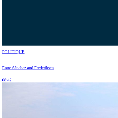
POLITIQUE
Entre Sánchez and Frederiksen
08:42