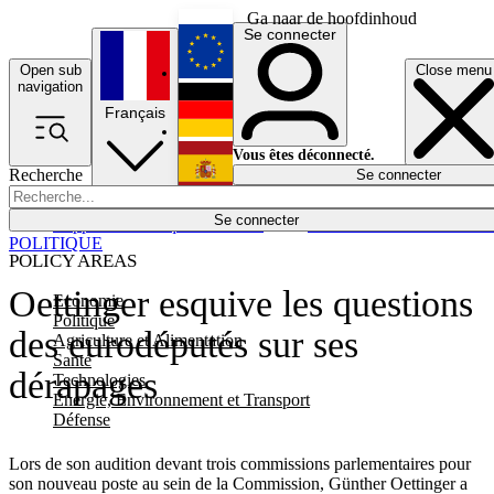
Ga naar de hoofdinhoud
Se connecter
Open sub
Close menu
English
navigation
Français
Deutsch
Vous êtes déconnecté.
Recherche
Se connecter
Español
Lumières éteintes
Se connecter
Rapporteur
Politique
Économie
Newsletters
Evénements
Em
POLITIQUE
POLICY AREAS
Oettinger esquive les questions
Economie
Politique
des eurodéputés sur ses
Agriculture et Alimentation
Santé
dérapages
Technologies
Energie, Environnement et Transport
Défense
Lors de son audition devant trois commissions parlementaires pour
son nouveau poste au sein de la Commission, Günther Oettinger a