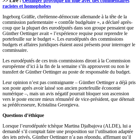
>> Lire :
Oettinger provoque un tollé avec des commentaires
racistes et homophobes
Ingeborg Gräßle, chrétienne-démocrate allemande à la tête de la
commission parlementaire « contrôle budgétaire », a déclaré après-
coup que la plupart des eurodéputés dans son groupe pensaient que
Günther Oettinger avait « l’expérience requise pour reprendre le
portefeuille sur le budget ». Les eurodéputés des commissions
budgets et affaires juridiques étaient aussi présents pour interroger le
commissaire.
Les eurodéputés de ces trois commissions diront à la Commission
européenne d’ici à la fin de la semaine s’ils approuvent ou non le
transfert de Günther Oettinger au poste de responsable du budget.
Leur opinion n’est pas contraignante – Günther Oettinger a déjà pris
son poste après avoir laissé son ancien portefeuille économie
numérique –, mais un avis négatif pourrait bloquer son ascension
vers le poste encore mieux rémunéré de vice-président, que détenait
sa prédécesseure, Kristalina Georgieva.
Questions d’éthique
Lorsque l’eurodéputée tchèque Martina Djalbajova (ALDE), lui a
demandé s’il comptait faire une proposition sur l’utilisation adaptée
des jets privés, Günther Oettinger n’a pas répondu, affirmant qu’il