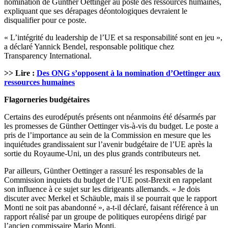
nomination de Günther Oettinger au poste des ressources humaines,
expliquant que ses dérapages déontologiques devraient le
disqualifier pour ce poste.
« L’intégrité du leadership de l’UE et sa responsabilité sont en jeu »,
a déclaré Yannick Bendel, responsable politique chez
Transparency International.
>> Lire :
Des ONG s’opposent à la nomination d’Oettinger aux
ressources humaines
Flagorneries budgétaires
Certains des eurodéputés présents ont néanmoins été désarmés par
les promesses de Günther Oettinger vis-à-vis du budget. Le poste a
pris de l’importance au sein de la Commission en mesure que les
inquiétudes grandissaient sur l’avenir budgétaire de l’UE après la
sortie du Royaume-Uni, un des plus grands contributeurs net.
Par ailleurs, Günther Oettinger a rassuré les responsables de la
Commission inquiets du budget de l’UE post-Brexit en rappelant
son influence à ce sujet sur les dirigeants allemands. « Je dois
discuter avec Merkel et Schäuble, mais il se pourrait que le rapport
Monti ne soit pas abandonné », a-t-il déclaré, faisant référence à un
rapport réalisé par un groupe de politiques européens dirigé par
l’ancien commissaire Mario Monti.