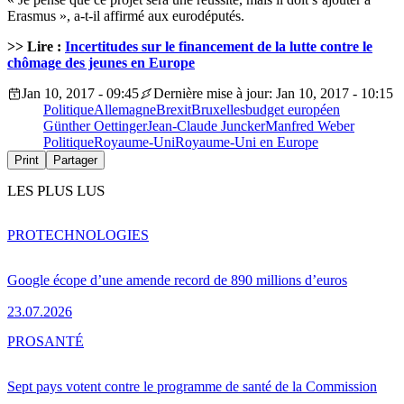
Erasmus », a-t-il affirmé aux eurodéputés.
>> Lire :
Incertitudes sur le financement de la lutte contre le
chômage des jeunes en Europe
Jan 10, 2017 - 09:45
Dernière mise à jour: Jan 10, 2017 - 10:15
Politique
Allemagne
Brexit
Bruxelles
budget européen
Günther Oettinger
Jean-Claude Juncker
Manfred Weber
Politique
Royaume-Uni
Royaume-Uni en Europe
Print
Partager
LES PLUS LUS
PRO
TECHNOLOGIES
Google écope d’une amende record de 890 millions d’euros
23.07.2026
PRO
SANTÉ
Sept pays votent contre le programme de santé de la Commission