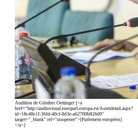
Audition de Günther Oettinger [<a
href="http://audiovisual.europarl.europa.eu/Assetdetail.aspx?
id=18c48e1f-36fd-40cf-8d3e-a62700b826d9"
target="_blank" rel="noopener">[Parlement européen]
</a>]