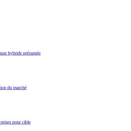
taque hybride présumée
ation du marché
prises pour cible