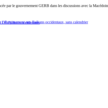
cée par le gouvernement GERB dans les discussions avec la Macédoine d
’élargissement aux Balkans occidentaux, sans calendrier
 UE-Balkans occidentaux