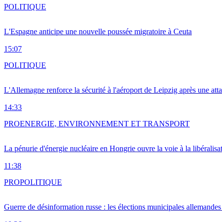
POLITIQUE
L'Espagne anticipe une nouvelle poussée migratoire à Ceuta
15:07
POLITIQUE
L'Allemagne renforce la sécurité à l'aéroport de Leipzig après une at
14:33
PRO
ENERGIE, ENVIRONNEMENT ET TRANSPORT
La pénurie d'énergie nucléaire en Hongrie ouvre la voie à la libéralis
11:38
PRO
POLITIQUE
Guerre de désinformation russe : les élections municipales allemandes 