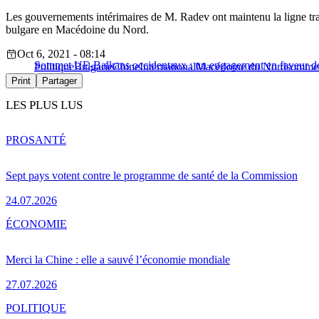
Les gouvernements intérimaires de M. Radev ont maintenu la ligne tra
bulgare en Macédoine du Nord.
Oct 6, 2021 - 08:14
Sommet UE-Balkans occidentaux : un engagement en faveur de l
Politique
Bulgarie
Chine
International
Macédoine du Nord
sommet
Print
Partager
LES PLUS LUS
PRO
SANTÉ
Sept pays votent contre le programme de santé de la Commission
24.07.2026
ÉCONOMIE
Merci la Chine : elle a sauvé l’économie mondiale
27.07.2026
POLITIQUE