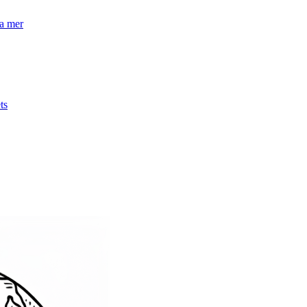
la mer
ts