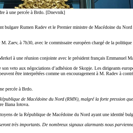
ndre à une percée à Brdo. [Dnevnik]
ident bulgare Rumen Radev et le Premier ministre de Macédoine du Nord
c M. Zaev, à 7h30, avec le commissaire européen chargé de la politique d
 Merkel à une réunion conjointe avec le président français Emmanuel 
ève son veto aux négociations d’adhésion de Skopje. Les dirigeants europ
s peuvent être interprétées comme un encouragement à M. Radev à contr
une percée à Brdo.
a République de Macédoine du Nord (RMN), malgré la forte pression que 
re Iliana Iotova.
s citoyens de la République de Macédoine du Nord ayant une identité bulg
 seront très importants. De nombreux signaux alarmants nous parvien