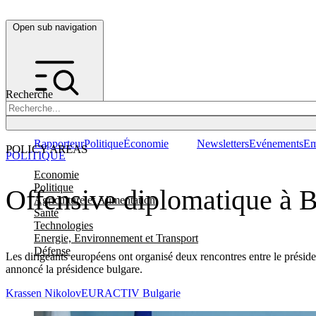
Open sub navigation
Recherche
Rapporteur
Politique
Économie
Newsletters
Evénements
Em
POLICY AREAS
POLITIQUE
Economie
Politique
Offensive diplomatique à B
Agriculture et Alimentation
Santé
Technologies
Energie, Environnement et Transport
Défense
Les dirigeants européens ont organisé deux rencontres entre le prés
annoncé la présidence bulgare.
Krassen Nikolov
EURACTIV Bulgarie