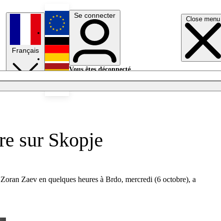
Se connecter
Close menu
English
Français
Deutsch
Vous êtes déconnecté.
Se connecter
Español
Lumières éteintes
re sur Skopje
 Zoran Zaev en quelques heures à Brdo, mercredi (6 octobre), a