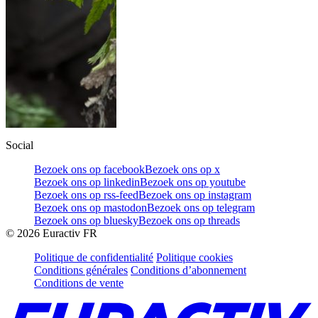
Social
Bezoek ons op facebook
Bezoek ons op x
Bezoek ons op linkedin
Bezoek ons op youtube
Bezoek ons op rss-feed
Bezoek ons op instagram
Bezoek ons op mastodon
Bezoek ons op telegram
Bezoek ons op bluesky
Bezoek ons op threads
©
2026
Euractiv FR
Politique de confidentialité
Politique cookies
Conditions générales
Conditions d’abonnement
Conditions de vente