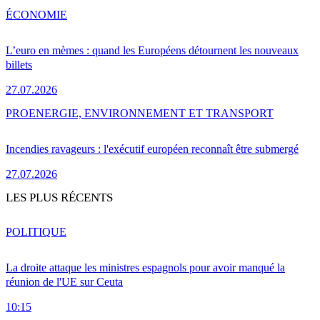
ÉCONOMIE
L’euro en mèmes : quand les Européens détournent les nouveaux
billets
27.07.2026
PRO
ENERGIE, ENVIRONNEMENT ET TRANSPORT
Incendies ravageurs : l'exécutif européen reconnaît être submergé
27.07.2026
LES PLUS RÉCENTS
POLITIQUE
La droite attaque les ministres espagnols pour avoir manqué la
réunion de l'UE sur Ceuta
10:15