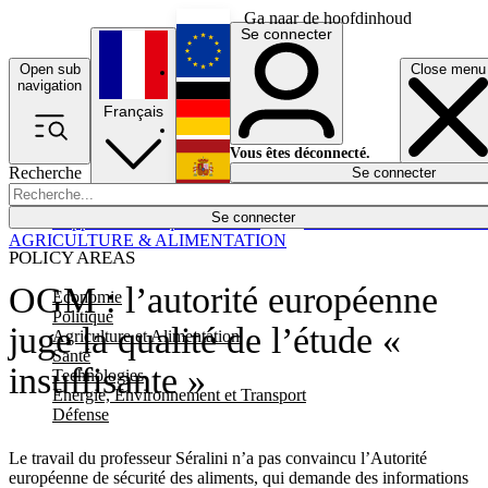
Ga naar de hoofdinhoud
Se connecter
Open sub
Close menu
English
navigation
Français
Deutsch
Vous êtes déconnecté.
Recherche
Se connecter
Español
Lumières éteintes
Se connecter
Rapporteur
Politique
Économie
Newsletters
Evénements
Em
AGRICULTURE & ALIMENTATION
POLICY AREAS
OGM : l’autorité européenne
Economie
Politique
juge la qualité de l’étude «
Agriculture et Alimentation
Santé
insuffisante »
Technologies
Energie, Environnement et Transport
Défense
Le travail du professeur Séralini n’a pas convaincu l’Autorité
européenne de sécurité des aliments, qui demande des informations