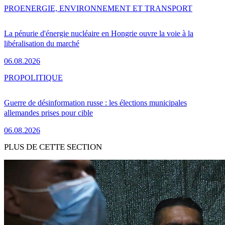
PRO
ENERGIE, ENVIRONNEMENT ET TRANSPORT
La pénurie d'énergie nucléaire en Hongrie ouvre la voie à la
libéralisation du marché
06.08.2026
PRO
POLITIQUE
Guerre de désinformation russe : les élections municipales
allemandes prises pour cible
06.08.2026
PLUS DE CETTE SECTION