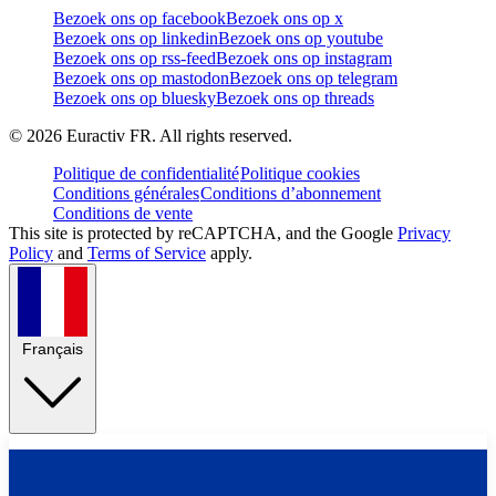
Bezoek ons op facebook
Bezoek ons op x
Bezoek ons op linkedin
Bezoek ons op youtube
Bezoek ons op rss-feed
Bezoek ons op instagram
Bezoek ons op mastodon
Bezoek ons op telegram
Bezoek ons op bluesky
Bezoek ons op threads
©
2026
Euractiv FR. All rights reserved.
Politique de confidentialité
Politique cookies
Conditions générales
Conditions d’abonnement
Conditions de vente
This site is protected by reCAPTCHA, and the Google
Privacy
Policy
and
Terms of Service
apply.
Français