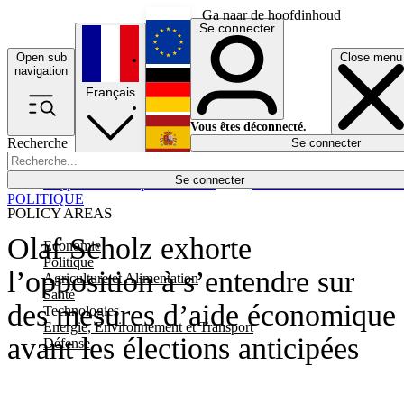
Ga naar de hoofdinhoud
Se connecter
Open sub
Close menu
English
navigation
Français
Deutsch
Vous êtes déconnecté.
Recherche
Se connecter
Español
Lumières éteintes
Se connecter
Rapporteur
Politique
Économie
Newsletters
Evénements
Em
POLITIQUE
POLICY AREAS
Olaf Scholz exhorte
Economie
Politique
l’opposition à s’entendre sur
Agriculture et Alimentation
Santé
des mesures d’aide économique
Technologies
Energie, Environnement et Transport
avant les élections anticipées
Défense