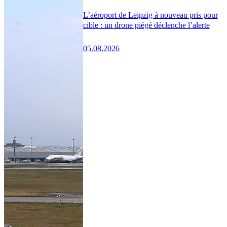
L’aéroport de Leipzig à nouveau pris pour
cible : un drone piégé déclenche l’alerte
05.08.2026