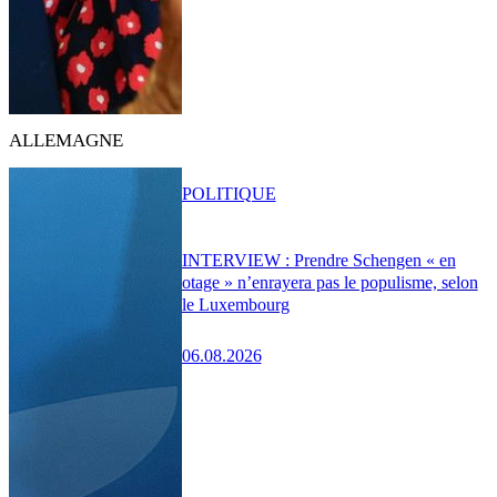
ALLEMAGNE
POLITIQUE
INTERVIEW : Prendre Schengen « en
otage » n’enrayera pas le populisme, selon
le Luxembourg
06.08.2026