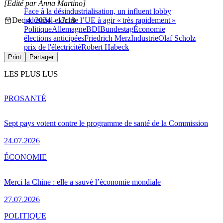
[Édité par Anna Martino]
Face à la désindustrialisation, un influent lobby
Dec 4, 2024 - 17:18
industriel exhorte l’UE à agir « très rapidement »
Politique
Allemagne
BDI
Bundestag
Économie
élections anticipées
Friedrich Merz
Industrie
Olaf Scholz
prix de l'électricité
Robert Habeck
Print
Partager
LES PLUS LUS
PRO
SANTÉ
Sept pays votent contre le programme de santé de la Commission
24.07.2026
ÉCONOMIE
Merci la Chine : elle a sauvé l’économie mondiale
27.07.2026
POLITIQUE