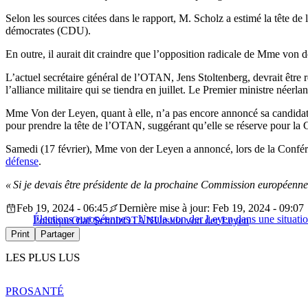
Selon les sources citées dans le rapport, M. Scholz a estimé la tête d
démocrates (CDU).
En outre, il aurait dit craindre que l’opposition radicale de Mme von 
L’actuel secrétaire général de l’OTAN, Jens Stoltenberg, devrait être
l’alliance militaire qui se tiendra en juillet. Le Premier ministre néer
Mme Von der Leyen, quant à elle, n’a pas encore annoncé sa candidat
pour prendre la tête de l’OTAN, suggérant qu’elle se réserve pour la
Samedi (17 février), Mme von der Leyen a annoncé, lors de la Conféren
défense
.
« Si je devais être présidente de la prochaine Commission européenne
Feb 19, 2024 - 06:45
Dernière mise à jour: Feb 19, 2024 - 09:07
Élections européennes : Ursula von der Leyen dans une situatio
Politique
Olaf Scholz
OTAN
Ursula von der Leyen
Print
Partager
LES PLUS LUS
PRO
SANTÉ