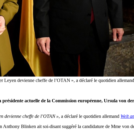
r Leyen devienne cheffe de l’OTAN », a déclaré le quotidien allemand
 la présidente actuelle de la Commission européenne, Ursula von de
en devienne cheffe de l’OTAN »
, a déclaré le quotidien allemand
Welt a
ricain Anthony Blinken ait soi-disant suggéré la candidature de Mme von 