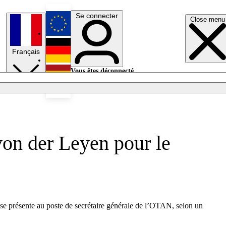
Se connecter
Close menu
English
Français
Deutsch
Vous êtes déconnecté.
Se connecter
Español
Lumières éteintes
von der Leyen pour le
se présente au poste de secrétaire générale de l’OTAN, selon un