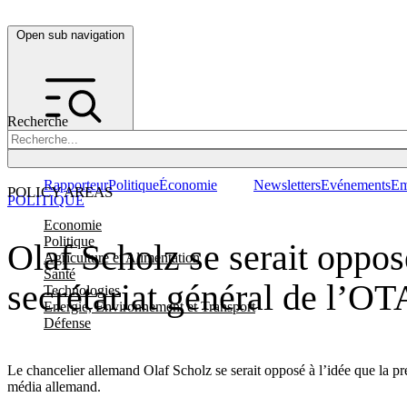
Open sub navigation
Recherche
Rapporteur
Politique
Économie
Newsletters
Evénements
Em
POLICY AREAS
POLITIQUE
Economie
Politique
Olaf Scholz se serait oppos
Agriculture et Alimentation
Santé
secrétariat général de l’O
Technologies
Energie, Environnement et Transport
Défense
Le chancelier allemand Olaf Scholz se serait opposé à l’idée que la 
média allemand.