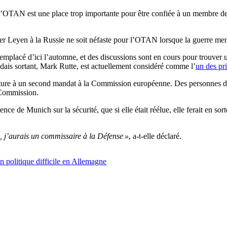
e l’OTAN est une place trop importante pour être confiée à un membre de
der Leyen à la Russie ne soit néfaste pour l’OTAN lorsque la guerre mené
 remplacé d’ici l’automne, et des discussions sont en cours pour trouve
landais sortant, Mark Rutte, est actuellement considéré comme l’
un des pr
ure à un second mandat à la Commission européenne. Des personnes de s
 Commission.
ce de Munich sur la sécurité, que si elle était réélue, elle ferait en s
, j’aurais un commissaire à la Défense »
, a-t-elle déclaré.
n politique difficile en Allemagne