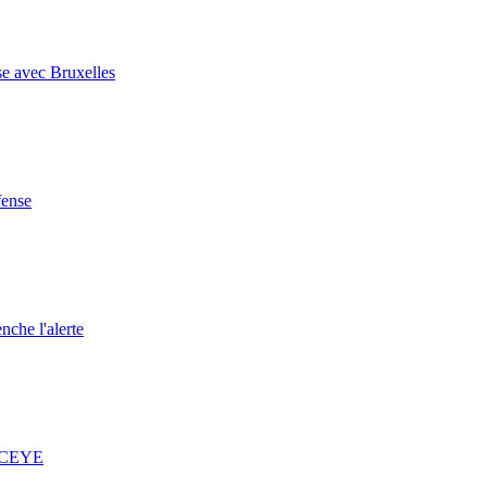
se avec Bruxelles
fense
nche l'alerte
 ICEYE