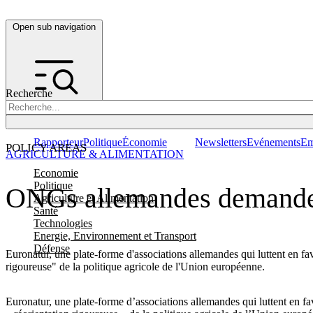
Open sub navigation
Recherche
Rapporteur
Politique
Économie
Newsletters
Evénements
Em
POLICY AREAS
AGRICULTURE & ALIMENTATION
Economie
Politique
ONGs allemandes demanden
Agriculture et Alimentation
Santé
Technologies
Energie, Environnement et Transport
Défense
Euronatur, une plate-forme d'associations allemandes qui luttent en fa
rigoureuse" de la politique agricole de l'Union européenne.
Euronatur, une plate-forme d’associations allemandes qui luttent en f