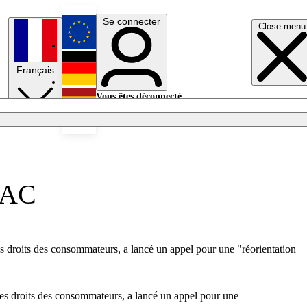
Se connecter
Close menu
English
Français
Deutsch
Vous êtes déconnecté.
Se connecter
Español
Lumières éteintes
PAC
des droits des consommateurs, a lancé un appel pour une "réorientation
 des droits des consommateurs, a lancé un appel pour une