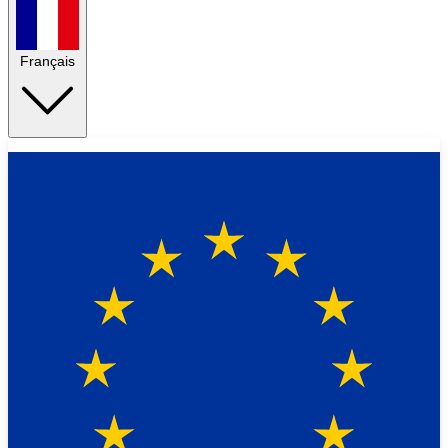
Français