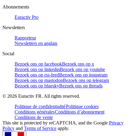
Abonnements
Euractiv Pro
Newsletters
Rapporteur
Newsletters en anglais
Social
Bezoek ons op facebook
Bezoek ons op x
Bezoek ons op linkedin
Bezoek ons op youtube
Bezoek ons op rss-feed
Bezoek ons op instagram
Bezoek ons op mastodon
Bezoek ons op telegram
Bezoek ons op bluesky
Bezoek ons op threads
©
2026
Euractiv FR. All rights reserved.
Politique de confidentialité
Politique cookies
Conditions générales
Conditions d’abonnement
Conditions de vente
This site is protected by reCAPTCHA, and the Google
Privacy
Policy
and
Terms of Service
apply.