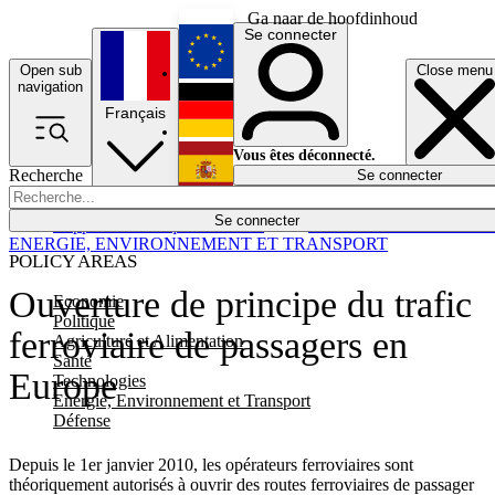
Ga naar de hoofdinhoud
Se connecter
Open sub
Close menu
English
navigation
Français
Deutsch
Vous êtes déconnecté.
Recherche
Se connecter
Español
Lumières éteintes
Se connecter
Rapporteur
Politique
Économie
Newsletters
Evénements
Em
ENERGIE, ENVIRONNEMENT ET TRANSPORT
POLICY AREAS
Ouverture de principe du trafic
Economie
Politique
ferroviaire de passagers en
Agriculture et Alimentation
Santé
Europe
Technologies
Energie, Environnement et Transport
Défense
Depuis le 1er janvier 2010, les opérateurs ferroviaires sont
théoriquement autorisés à ouvrir des routes ferroviaires de passager