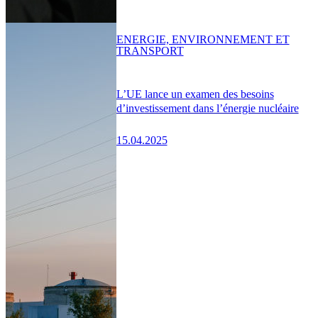
ENERGIE, ENVIRONNEMENT ET
TRANSPORT
L’UE lance un examen des besoins
d’investissement dans l’énergie nucléaire
15.04.2025