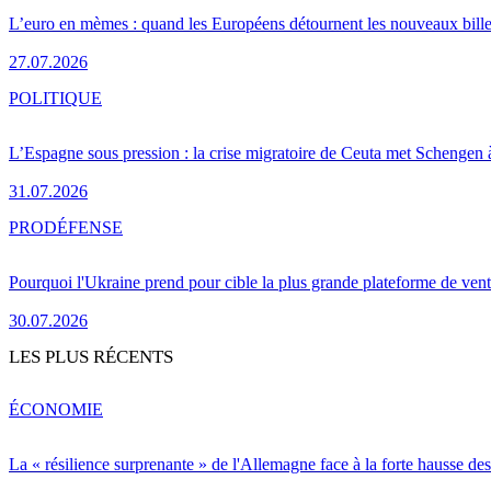
L’euro en mèmes : quand les Européens détournent les nouveaux bille
27.07.2026
POLITIQUE
L’Espagne sous pression : la crise migratoire de Ceuta met Schengen 
31.07.2026
PRO
DÉFENSE
Pourquoi l'Ukraine prend pour cible la plus grande plateforme de vent
30.07.2026
LES PLUS RÉCENTS
ÉCONOMIE
La « résilience surprenante » de l'Allemagne face à la forte hausse de