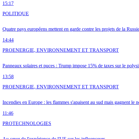
15:17
POLITIQUE
Quatre pays européens mettent en garde contre les projets de la Russi
14:44
PRO
ENERGIE, ENVIRONNEMENT ET TRANSPORT
Panneaux solaires et puces : Trump impose 15% de taxes sur le polysi
13:58
PRO
ENERGIE, ENVIRONNEMENT ET TRANSPORT
Incendies en Europe : les flammes s'apaisent au sud mais gagnent le n
11:46
PRO
TECHNOLOGIES
Au cœur de l'expérience de l'UE sur les influenceurs