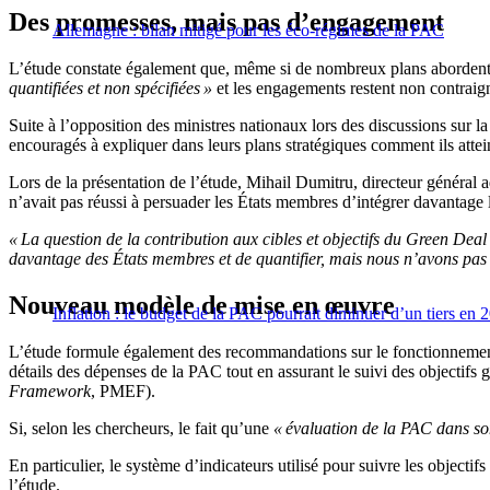
Des promesses, mais pas d’engagement
Allemagne : bilan mitigé pour les éco-régimes de la PAC
L’étude constate également que, même si de nombreux plans abordent l
quantifiées et non spécifiées »
et les engagements restent non contraig
Suite à l’opposition des ministres nationaux lors des discussions sur la
encouragés à expliquer dans leurs plans stratégiques comment ils atteind
Lors de la présentation de l’étude, Mihail Dumitru, directeur général 
n’avait pas réussi à persuader les États membres d’intégrer davantage 
« La question de la contribution aux cibles et objectifs du Green Deal 
davantage des États membres et de quantifier, mais nous n’avons pas
Nouveau modèle de mise en œuvre
Inflation : le budget de la PAC pourrait diminuer d’un tiers en 
L’étude formule également des recommandations sur le fonctionnement 
détails des dépenses de la PAC tout en assurant le suivi des objectifs
Framework
, PMEF).
Si, selon les chercheurs, le fait qu’une
« évaluation de la PAC dans s
En particulier, le système d’indicateurs utilisé pour suivre les objectifs
l’étude.