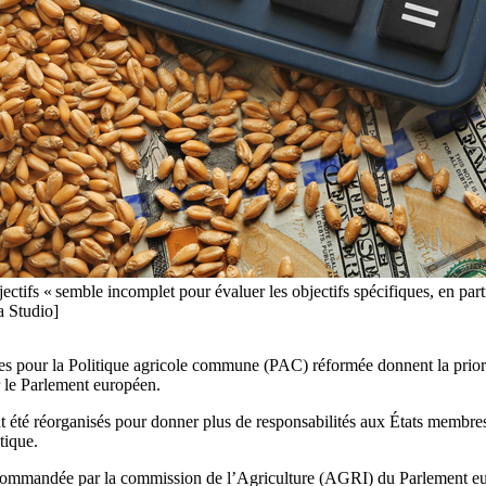
bjectifs « semble incomplet pour évaluer les objectifs spécifiques, en part
 Studio]
es pour la Politique agricole commune (PAC) réformée donnent la priori
 le Parlement européen.
t été réorganisés pour donner plus de responsabilités aux États membres
tique.
ommandée par la commission de l’Agriculture (AGRI) du Parlement eur