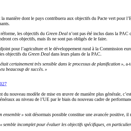
a manière dont le pays contribuera aux objectifs du Pacte vert pour l’
nants.
 réforme, les objectifs du
Green Deal
n’ont pas été inclus dans la PAC 
ront ces objectifs, mais ils ne sont pas obligés de le faire.
adjoint pour l’agriculture et le développement rural à la Commission eu
les objectifs du
Green Deal
dans leurs plans de la PAC.
était certainement très sensible dans le processus de planification »
, a-
 eu beaucoup de succès. »
2027
du nouveau modèle de mise en œuvre de manière plus générale, c’est-à-d
 généraux au niveau de l’UE par le biais du nouveau cadre de performance
on ensemble »
soit désormais possible constitue une avancée positive, il 
« semble incomplet pour évaluer les objectifs spécifiques, en particulie