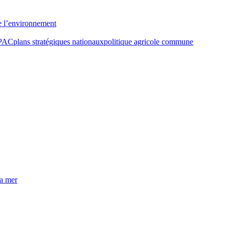
e l’environnement
PAC
plans stratégiques nationaux
politique agricole commune
la mer