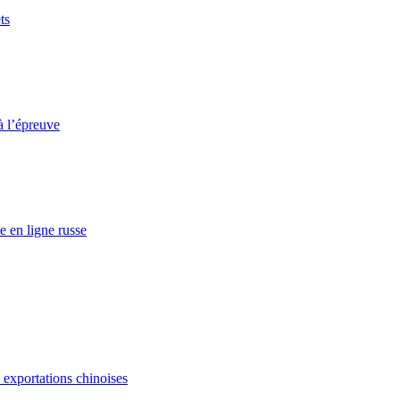
ts
à l’épreuve
e en ligne russe
s exportations chinoises