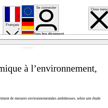
Se connecter
Close menu
English
Français
Deutsch
Vous êtes déconnecté.
Se connecter
Español
Lumières éteintes
omique à l’environnement,
étriment de mesures environnementales ambitieuses, selon une étude