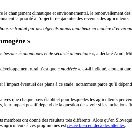
tre le changement climatique et environnemental, le renouvellement des gé
naient la priorité à l’objectif de garantie des revenus des agriculteurs.
tions se traduit par des objectifs moins ambitieux en matière d’enviro
homogène »
de besoins économiques et de sécurité alimentaire »
, a déclaré Arndt Mü
de développement rural n’est que
« modérée »
, a-t-il indiqué, ajoutant qu
er l’impact éventuel des plans à ce stade, notamment parce qu’il dépend
tatives que chaque pays établit et pour lesquelles les agriculteurs peuv
s, leur impact positif dépend de la question de savoir si les incitations f
tats membres ont donné des résultats très différents. Alors qu’en Slovaqu
es agriculteurs à ces programmes est
restée bien en deçà des attentes
.