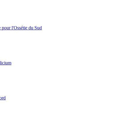
e pour l'Ossétie du Sud
licium
ord