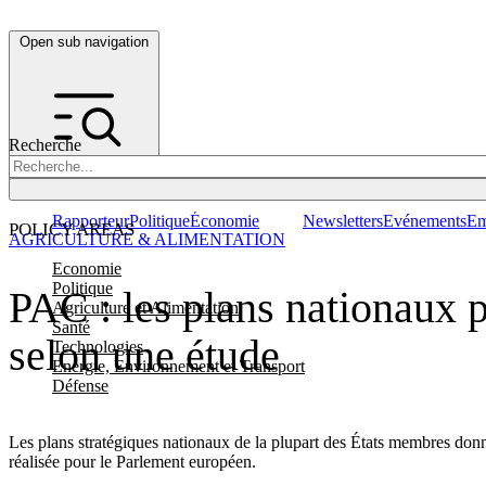
Open sub navigation
Recherche
Rapporteur
Politique
Économie
Newsletters
Evénements
Em
POLICY AREAS
AGRICULTURE & ALIMENTATION
Economie
Politique
PAC : les plans nationaux 
Agriculture et Alimentation
Santé
selon une étude
Technologies
Energie, Environnement et Transport
Défense
Les plans stratégiques nationaux de la plupart des États membres donn
réalisée pour le Parlement européen.