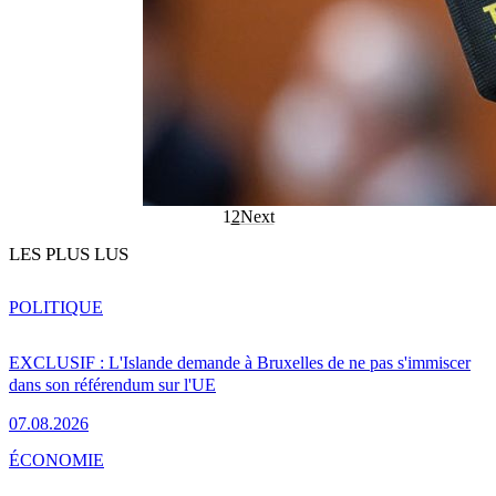
1
2
Next
LES PLUS LUS
POLITIQUE
EXCLUSIF : L'Islande demande à Bruxelles de ne pas s'immiscer
dans son référendum sur l'UE
07.08.2026
ÉCONOMIE