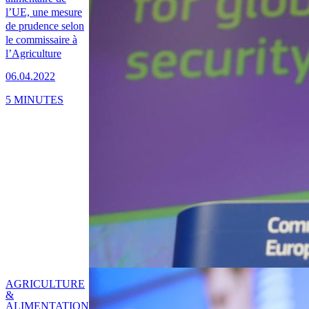
l’UE, une mesure
de prudence selon
le commissaire à
l’Agriculture
06.04.2022
5 MINUTES
AGRICULTURE
&
ALIMENTATION