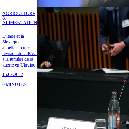
AGRICULTURE
&
ALIMENTATION
L’Italie et la
Slovaquie
appellent à une
révision de la PAC
à la lumière de la
guerre en Ukraine
15.03.2022
6 MINUTES