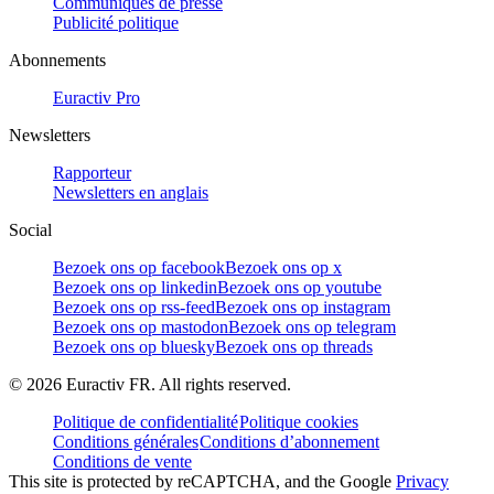
Communiqués de presse
Publicité politique
Abonnements
Euractiv Pro
Newsletters
Rapporteur
Newsletters en anglais
Social
Bezoek ons op facebook
Bezoek ons op x
Bezoek ons op linkedin
Bezoek ons op youtube
Bezoek ons op rss-feed
Bezoek ons op instagram
Bezoek ons op mastodon
Bezoek ons op telegram
Bezoek ons op bluesky
Bezoek ons op threads
©
2026
Euractiv FR. All rights reserved.
Politique de confidentialité
Politique cookies
Conditions générales
Conditions d’abonnement
Conditions de vente
This site is protected by reCAPTCHA, and the Google
Privacy