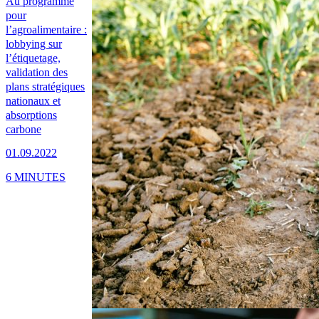
Au programme
pour
l’agroalimentaire :
lobbying sur
l’étiquetage,
validation des
plans stratégiques
nationaux et
absorptions
carbone
01.09.2022
6 MINUTES