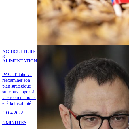
AGRICULTURE
&
ALIMENTATION
PAC : l’Italie va
réexaminer son
plan stratégique
suite aux appels à
la « réorientation »
et à la flexibilité
29.04.2022
5 MINUTES