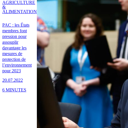
AGRICULTURE
&
ALIMENTATION
PAC : les États
membres font
pression pour
assouplir
davantage les
mesures de
protection de
l’environnement
pour 2023
20.07.2022
6 MINUTES