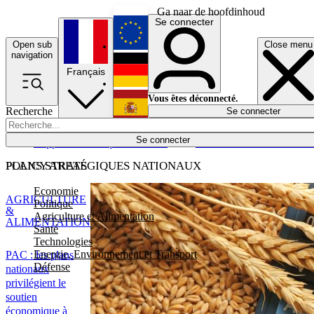
Ga naar de hoofdinhoud
Se connecter
Open sub
Close menu
English
navigation
Français
Deutsch
Vous êtes déconnecté.
Recherche
Se connecter
Español
Lumières éteintes
Se connecter
Rapporteur
Politique
Économie
Newsletters
Evénements
Em
POLICY AREAS
PLANS STRATÉGIQUES NATIONAUX
Economie
AGRICULTURE
Politique
&
Agriculture et Alimentation
ALIMENTATION
Santé
Technologies
Energie, Environnement et Transport
PAC : les plans
Défense
nationaux
privilégient le
soutien
économique à