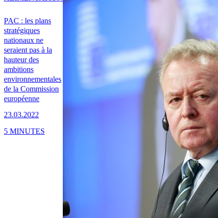
PAC : les plans
stratégiques
nationaux ne
seraient pas à la
hauteur des
ambitions
environnementales
de la Commission
européenne
23.03.2022
5 MINUTES