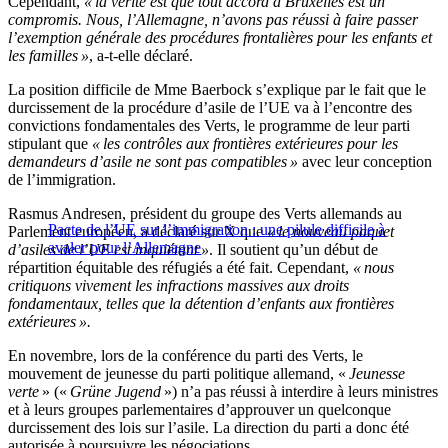
Cependant,
« la vérité est que tout accord à Bruxelles est un
compromis. Nous, l’Allemagne, n’avons pas réussi à faire passer
l’exemption générale des procédures frontalières pour les enfants et
les familles »
, a-t-elle déclaré.
La position difficile de Mme Baerbock s’explique par le fait que le
durcissement de la procédure d’asile de l’UE va à l’encontre des
convictions fondamentales des Verts, le programme de leur parti
stipulant que
« les contrôles aux frontières extérieures pour les
demandeurs d’asile ne sont pas compatibles »
avec leur conception
de l’immigration.
Rasmus Andresen, président du groupe des Verts allemands au
Pacte de l’UE sur l’immigration : une pilule difficile à
Parlement européen, a déclaré sur X que
« le nouveau paquet
avaler pour l’Allemagne
d’asiles de l’UE est inquiétant »
. Il soutient qu’un début de
répartition équitable des réfugiés a été fait. Cependant,
« nous
critiquons vivement les infractions massives aux droits
fondamentaux, telles que la détention d’enfants aux frontières
extérieures ».
En novembre, lors de la conférence du parti des Verts, le
mouvement de jeunesse du parti politique allemand, «
Jeunesse
verte
» («
Grüne Jugend
») n’a pas réussi à interdire à leurs ministres
et à leurs groupes parlementaires d’approuver un quelconque
durcissement des lois sur l’asile. La direction du parti a donc été
autorisée à poursuivre les négociations.