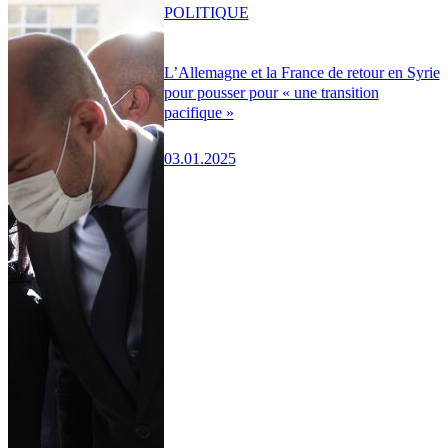
POLITIQUE
L’Allemagne et la France de retour en Syrie
pour pousser pour « une transition
pacifique »
03.01.2025