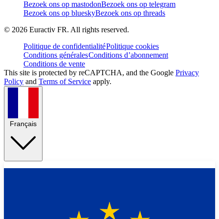
Bezoek ons op mastodon
Bezoek ons op telegram
Bezoek ons op bluesky
Bezoek ons op threads
©
2026
Euractiv FR. All rights reserved.
Politique de confidentialité
Politique cookies
Conditions générales
Conditions d’abonnement
Conditions de vente
This site is protected by reCAPTCHA, and the Google
Privacy
Policy
and
Terms of Service
apply.
Français