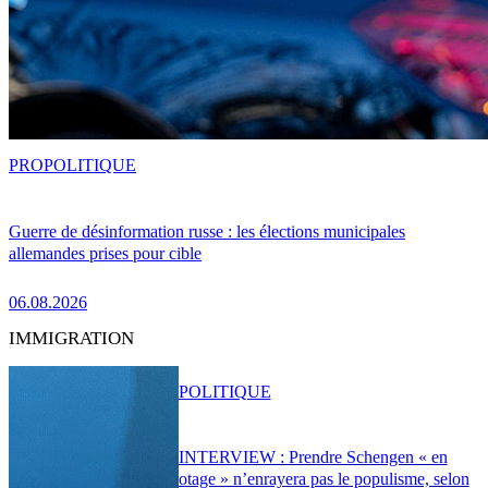
PRO
POLITIQUE
Guerre de désinformation russe : les élections municipales
allemandes prises pour cible
06.08.2026
IMMIGRATION
POLITIQUE
INTERVIEW : Prendre Schengen « en
otage » n’enrayera pas le populisme, selon