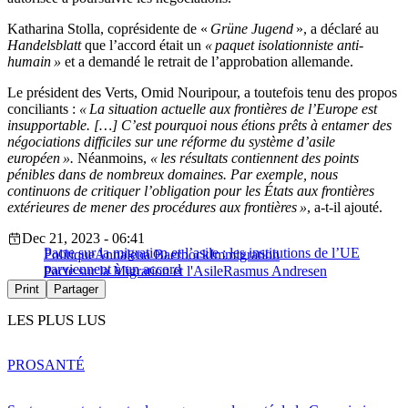
Katharina Stolla, coprésidente de «
Grüne Jugend
», a déclaré au
Handelsblatt
que l’accord était un
« paquet isolationniste anti-
humain »
et a demandé le retrait de l’approbation allemande.
Le président des Verts, Omid Nouripour, a toutefois tenu des propos
conciliants :
« La situation actuelle aux frontières de l’Europe est
insupportable. […] C’est pourquoi nous étions prêts à entamer des
négociations difficiles sur une réforme du système d’asile
européen ».
Néanmoins,
« les résultats contiennent des points
pénibles dans de nombreux domaines. Par exemple, nous
continuons de critiquer l’obligation pour les États aux frontières
extérieures de mener des procédures aux frontières »
, a-t-il ajouté.
Dec 21, 2023 - 06:41
Pacte sur la migration et l’asile : les institutions de l’UE
Politique
Annalena Baerbock
Immigration
parviennent à un accord
Pacte sur la Migration et l'Asile
Rasmus Andresen
Print
Partager
LES PLUS LUS
PRO
SANTÉ