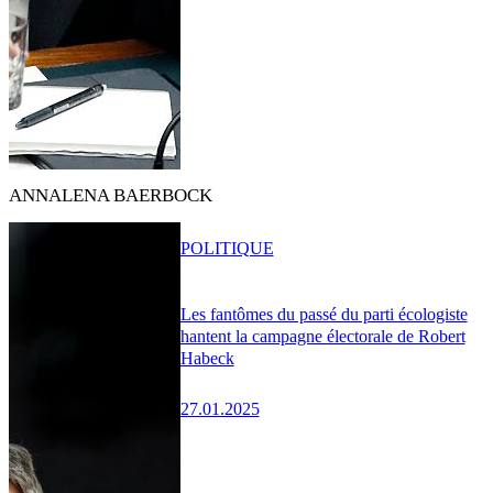
ANNALENA BAERBOCK
POLITIQUE
Les fantômes du passé du parti écologiste
hantent la campagne électorale de Robert
Habeck
27.01.2025