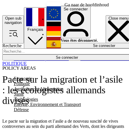
Ga naar de hoofdinhoud
Se connecter
Open sub
Close menu
English
navigation
Français
Deutsch
Vous êtes déconnecté.
Recherche
Se connecter
Español
Lumières éteintes
Se connecter
Rapporteur
Politique
Économie
Newsletters
Evénements
Em
POLITIQUE
POLICY AREAS
Pacte sur la migration et l’asile
Economie
Politique
: les écologistes allemands
Agriculture et Alimentation
Santé
divisés
Technologies
Energie, Environnement et Transport
Défense
Le pacte sur la migration et l’asile a de nouveau suscité de vives
controverses au sein du parti allemand des Verts, dont les dirigeants