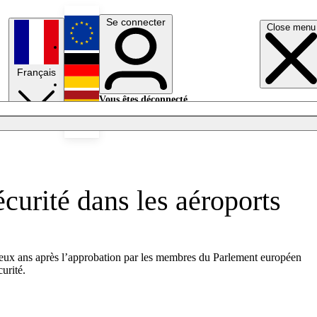
Se connecter
Close menu
English
Français
Deutsch
Vous êtes déconnecté.
Se connecter
Español
Lumières éteintes
curité dans les aéroports
e deux ans après l’approbation par les membres du Parlement européen
urité.