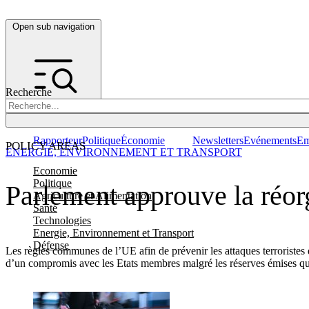
Open sub navigation
Recherche
Rapporteur
Politique
Économie
Newsletters
Evénements
Em
POLICY AREAS
ENERGIE, ENVIRONNEMENT ET TRANSPORT
Economie
Politique
Parlement approuve la réorg
Agriculture et Alimentation
Santé
Technologies
Energie, Environnement et Transport
Défense
Les règles communes de l’UE afin de prévenir les attaques terroristes
d’un compromis avec les Etats membres malgré les réserves émises qua