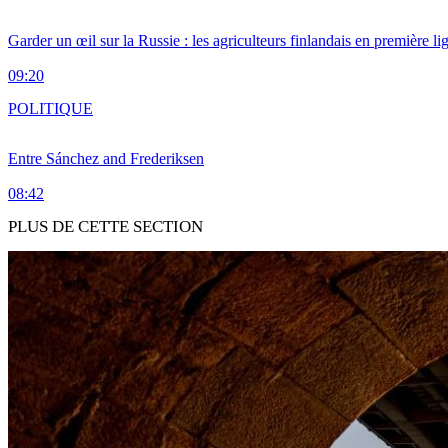
Garder un œil sur la Russie : les agriculteurs finlandais en première li
09:20
POLITIQUE
Entre Sánchez and Frederiksen
08:42
PLUS DE CETTE SECTION