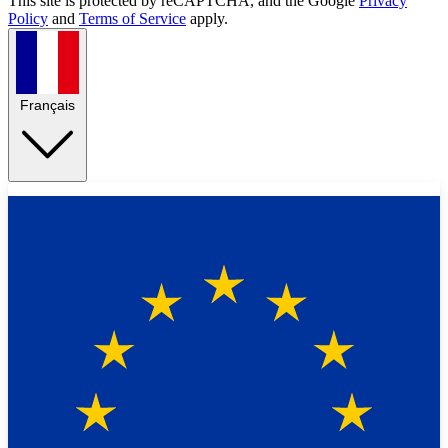
This site is protected by reCAPTCHA, and the Google
Privacy
Policy
and
Terms of Service
apply.
Français