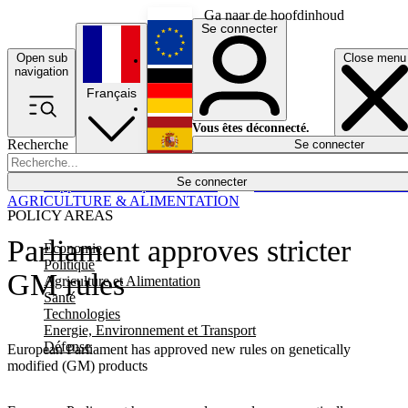
Ga naar de hoofdinhoud
Se connecter
Open sub
Close menu
English
navigation
Français
Deutsch
Vous êtes déconnecté.
Recherche
Se connecter
Español
Lumières éteintes
Se connecter
Rapporteur
Politique
Économie
Newsletters
Evénements
Em
AGRICULTURE & ALIMENTATION
POLICY AREAS
Parliament approves stricter
Economie
Politique
GM rules
Agriculture et Alimentation
Santé
Technologies
Energie, Environnement et Transport
Défense
European Parliament has approved new rules on genetically
modified (GM) products