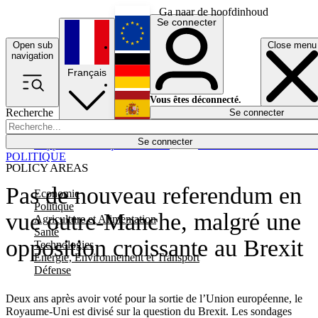
Ga naar de hoofdinhoud
Se connecter
Open sub
Close menu
English
navigation
Français
Deutsch
Vous êtes déconnecté.
Recherche
Se connecter
Español
Lumières éteintes
Se connecter
Rapporteur
Politique
Économie
Newsletters
Evénements
Em
POLITIQUE
POLICY AREAS
Pas de nouveau referendum en
Economie
Politique
vue outre-Manche, malgré une
Agriculture et Alimentation
Santé
opposition croissante au Brexit
Technologies
Energie, Environnement et Transport
Défense
Deux ans après avoir voté pour la sortie de l’Union européenne, le
Royaume-Uni est divisé sur la question du Brexit. Les sondages