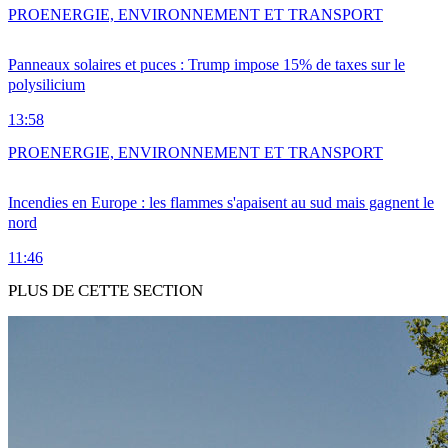
PRO
ENERGIE, ENVIRONNEMENT ET TRANSPORT
Panneaux solaires et puces : Trump impose 15% de taxes sur le
polysilicium
13:58
PRO
ENERGIE, ENVIRONNEMENT ET TRANSPORT
Incendies en Europe : les flammes s'apaisent au sud mais gagnent le
nord
11:46
PLUS DE CETTE SECTION