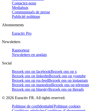
Contactez-nous
Mediahuis
Communiqués de presse
Publicité politique
Abonnements
Euractiv Pro
Newsletters
Rapporteur
Newsletters en anglais
Social
Bezoek ons op facebook
Bezoek ons op x
Bezoek ons op linkedin
Bezoek ons op youtube
Bezoek ons op rss-feed
Bezoek ons op instagram
Bezoek ons op mastodon
Bezoek ons op telegram
Bezoek ons op bluesky
Bezoek ons op threads
©
2026
Euractiv FR. All rights reserved.
Politique de confidentialité
Politique cookies
Conditions générales
Conditions d’abonnement