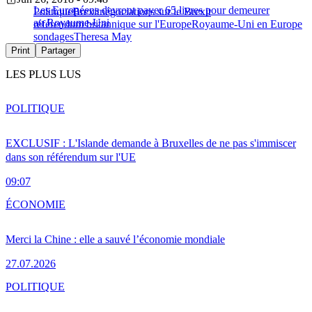
Les Européens devront payer 65 livres pour demeurer
Politique
Brexit
négociations sur le Brexit
au Royaume-Uni
référendum britannique sur l'Europe
Royaume-Uni en Europe
sondages
Theresa May
Print
Partager
LES PLUS LUS
POLITIQUE
EXCLUSIF : L'Islande demande à Bruxelles de ne pas s'immiscer
dans son référendum sur l'UE
09:07
ÉCONOMIE
Merci la Chine : elle a sauvé l’économie mondiale
27.07.2026
POLITIQUE