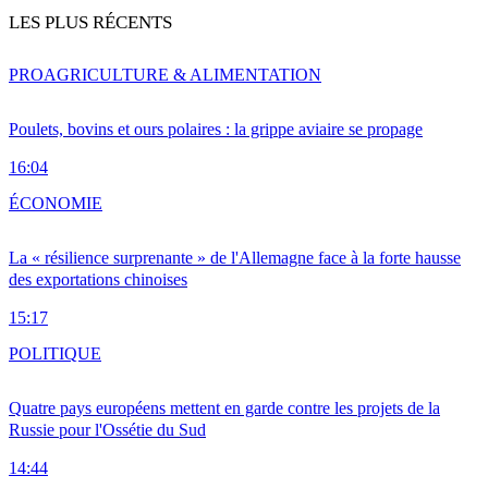
LES PLUS RÉCENTS
PRO
AGRICULTURE & ALIMENTATION
Poulets, bovins et ours polaires : la grippe aviaire se propage
16:04
ÉCONOMIE
La « résilience surprenante » de l'Allemagne face à la forte hausse
des exportations chinoises
15:17
POLITIQUE
Quatre pays européens mettent en garde contre les projets de la
Russie pour l'Ossétie du Sud
14:44