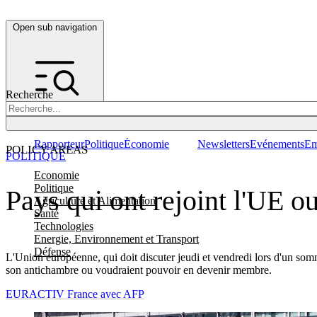
Open sub navigation
Recherche
Rapporteur
Politique
Économie
Newsletters
Evénements
Em
POLICY AREAS
POLITIQUE
Economie
Politique
Pays qui ont rejoint l'UE o
Agriculture et Alimentation
Santé
Technologies
Energie, Environnement et Transport
Défense
L'Union européenne, qui doit discuter jeudi et vendredi lors d'un somm
son antichambre ou voudraient pouvoir en devenir membre.
EURACTIV France avec AFP