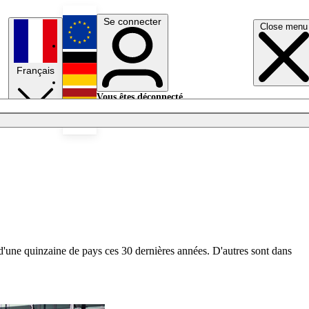
Se connecter
Close menu
English
Français
Deutsch
Vous êtes déconnecté.
Se connecter
Español
Lumières éteintes
 d'une quinzaine de pays ces 30 dernières années. D'autres sont dans