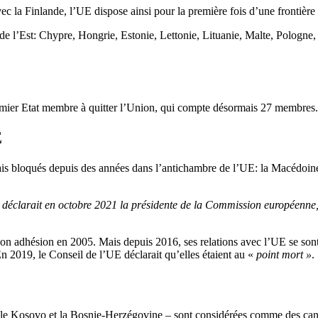
vec la Finlande, l’UE dispose ainsi pour la première fois d’une frontière
 de l’Est: Chypre, Hongrie, Estonie, Lettonie, Lituanie, Malte, Pologne
mier Etat membre à quitter l’Union, qui compte désormais 27 membres.
E
ais bloqués depuis des années dans l’antichambre de l’UE: la Macédoine
déclarait en octobre 2021 la présidente de la Commission européenne,
on adhésion en 2005. Mais depuis 2016, ses relations avec l’UE se son
n 2019, le Conseil de l’UE déclarait qu’elles étaient au «
point mort »
.
le Kosovo et la Bosnie-Herzégovine – sont considérées comme des candid