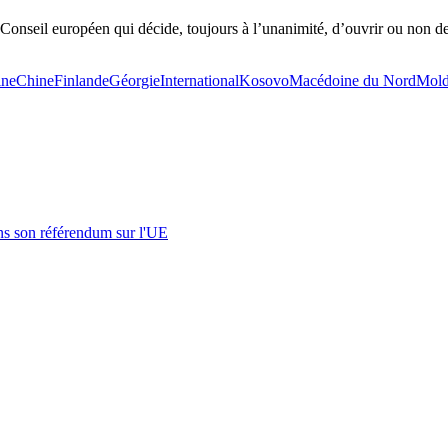
Conseil européen qui décide, toujours à l’unanimité, d’ouvrir ou non d
ine
Chine
Finlande
Géorgie
International
Kosovo
Macédoine du Nord
Mold
s son référendum sur l'UE