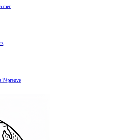
la mer
ts
à l’épreuve