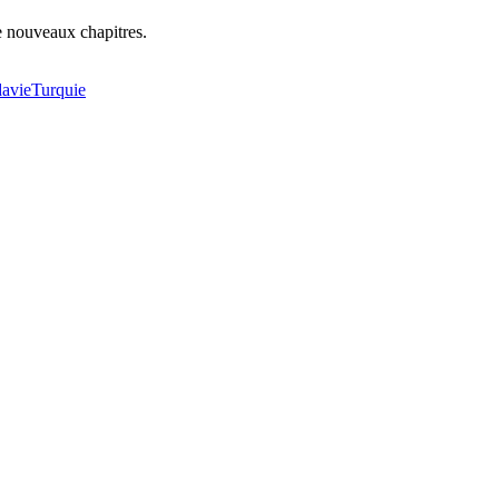
e nouveaux chapitres.
avie
Turquie