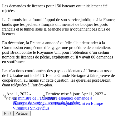
Les demandes de licences pour 150 bateaux ont initialement été
rejetées.
La Commission a fourni l’appui de son service juridique à la France,
tandis que les pêcheurs français ont menacé de bloquer les ports
français et le tunnel sous la Manche s’ils n’obtiennent pas plus de
licences.
En décembre, la France a annoncé qu’elle allait demander à la
Commission européenne d’engager une procédure de contentieux
post-Brexit contre le Royaume-Uni pour l’obtention d’un certain
nombre de licences de pêche, expliquant qu’il y avait 80 demandes
en souffrance.
Les réactions coordonnées des pays occidentaux à l’invasion russe
de l’Ukraine ont incité l’UE et la Grande-Bretagne à faire preuve de
coopération, au moins sur cette question, les querelles post-Brexit
étant reléguées à l’arrière-plan.
Apr 11, 2022 -
Dernière mise à jour: Apr 11, 2022 -
Le ministre de l’agriculture espagnol demande à
07:36
07:38
l’Europe de venir au secours de la pêche
Politique
Pêche
Royaume-Uni
Royaume-Uni en Europe
Virginijus Sinkevičius
Print
Partager