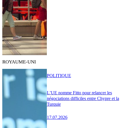
ROYAUME-UNI
POLITIQUE
L’UE nomme Fitto pour relancer les
négociations difficiles entre Chypre et la
Turquie
17.07.2026