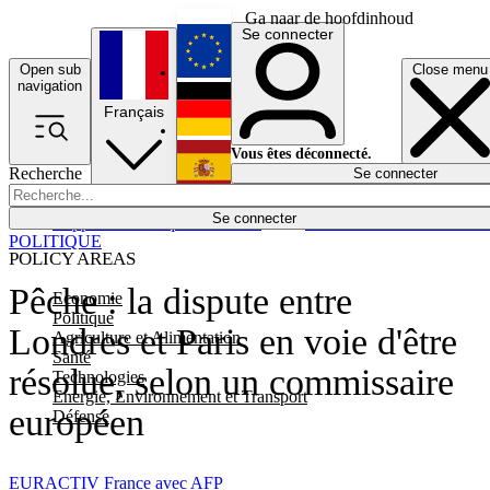
Ga naar de hoofdinhoud
Se connecter
Open sub
Close menu
English
navigation
Français
Deutsch
Vous êtes déconnecté.
Recherche
Se connecter
Español
Lumières éteintes
Se connecter
Rapporteur
Politique
Économie
Newsletters
Evénements
Em
POLITIQUE
POLICY AREAS
Pêche : la dispute entre
Economie
Politique
Londres et Paris en voie d'être
Agriculture et Alimentation
Santé
résolue, selon un commissaire
Technologies
Energie, Environnement et Transport
européen
Défense
EURACTIV France avec AFP