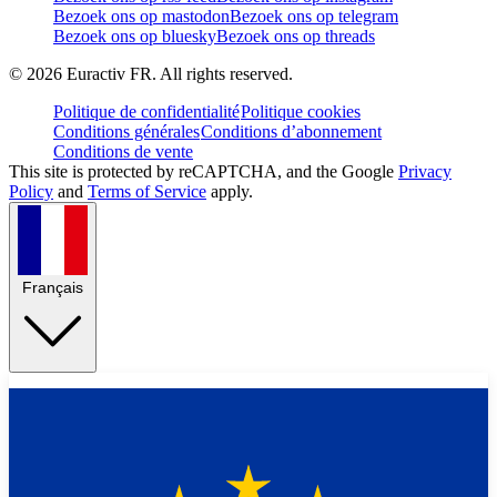
Bezoek ons op mastodon
Bezoek ons op telegram
Bezoek ons op bluesky
Bezoek ons op threads
©
2026
Euractiv FR. All rights reserved.
Politique de confidentialité
Politique cookies
Conditions générales
Conditions d’abonnement
Conditions de vente
This site is protected by reCAPTCHA, and the Google
Privacy
Policy
and
Terms of Service
apply.
Français