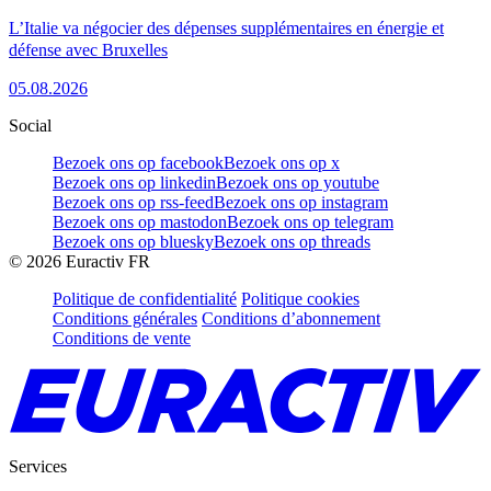
L’Italie va négocier des dépenses supplémentaires en énergie et
défense avec Bruxelles
05.08.2026
Social
Bezoek ons op facebook
Bezoek ons op x
Bezoek ons op linkedin
Bezoek ons op youtube
Bezoek ons op rss-feed
Bezoek ons op instagram
Bezoek ons op mastodon
Bezoek ons op telegram
Bezoek ons op bluesky
Bezoek ons op threads
©
2026
Euractiv FR
Politique de confidentialité
Politique cookies
Conditions générales
Conditions d’abonnement
Conditions de vente
Services