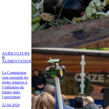
AGRICULTURE
&
ALIMENTATION
La Commission
veut assouplir les
règles relatives à
l’utilisation du
fumier dans
l’agriculture
22.04.2024