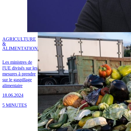
AGRICULTURE
&
ALIMENTATION
Les ministres de
l'UE divisés sur les
mesures à prendre
sur le gaspillage
alimentaire
18.06.2024
5 MINUTES