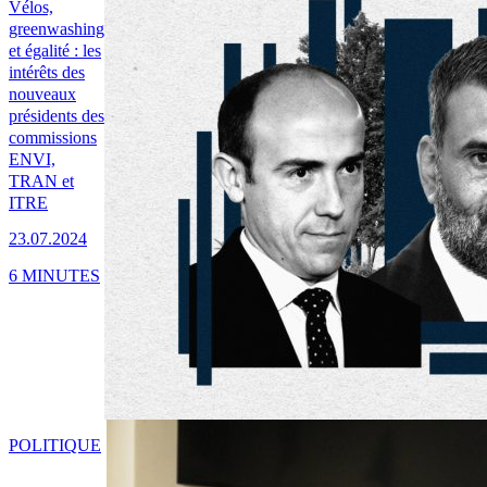
Vélos,
greenwashing
et égalité : les
intérêts des
nouveaux
présidents des
commissions
ENVI,
TRAN et
ITRE
23.07.2024
6 MINUTES
POLITIQUE