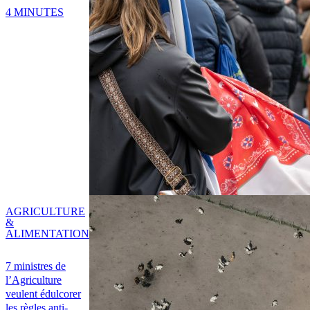
4 MINUTES
AGRICULTURE
&
ALIMENTATION
7 ministres de
l’Agriculture
veulent édulcorer
les règles anti-