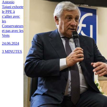
Antonio
Tajani exhorte
le PPE à
s’allier avec
les
Conservateurs
et pas avec les
Verts
24.06.2024
3 MINUTES