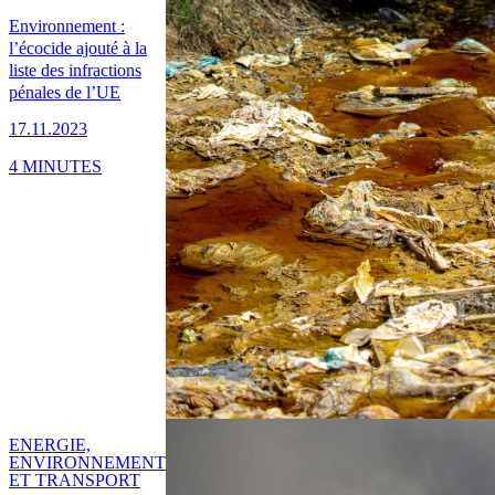
Environnement :
l’écocide ajouté à la
liste des infractions
pénales de l’UE
17.11.2023
4 MINUTES
ENERGIE,
ENVIRONNEMENT
ET TRANSPORT