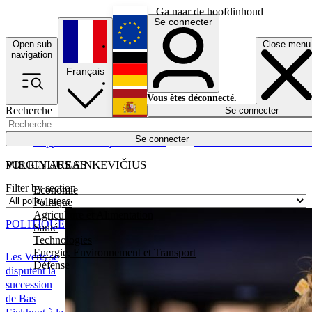
Ga naar de hoofdinhoud
Se connecter
Open sub
Close menu
English
navigation
Français
Deutsch
Vous êtes déconnecté.
Recherche
Se connecter
Español
Lumières éteintes
Se connecter
Rapporteur
Politique
Économie
Newsletters
Evénements
Em
POLICY AREAS
VIRGINIJUS SINKEVIČIUS
Filter by section
Economie
Politique
Agriculture et Alimentation
POLITIQUE
Santé
Technologies
Energie, Environnement et Transport
Les Verts se
Défense
disputent la
succession
de Bas