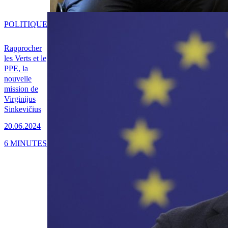
POLITIQUE
Rapprocher
les Verts et le
PPE, la
nouvelle
mission de
Virginijus
Sinkevičius
20.06.2024
6 MINUTES