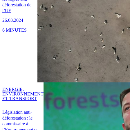
déforestation de
l’UE
26.03.2024
6 MINUTES
ENERGIE,
ENVIRONNEMENT
ET TRANSPORT
Législation anti-
déforestation : le
commissaire à
l’Environnement en