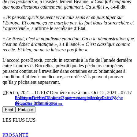
de nos pêcheurs »
, a insisté Clément Beaune.
« Cela fait neuf mois
que nous discutons calmement, gentiment. Ca suffit ! »,
a-t-il dit.
« Ils pensent qu’ils peuvent vivre tous seuls et en plus taper sur
l’Europe. Et comme ça ne marche pas, ils font dans la surenchère et
l’agressivité »,
a affirmé le secrétaire d’Etat.
« Le Brexit, c’est le populisme en action. On a la démonstration que
c’est un échec dramatique »,
a-t-il lancé.
« C’est classique comme
recette. Et bien, on ne se laissera pas faire ».
L’accord post-Brexit, conclu in extremis à la fin de l’année dernière
entre Londres et Bruxelles, prévoit que les pêcheurs européens
puissent continuer à travailler dans certaines eaux britanniques à
condition d’obtenir une licence, accordée s’ils peuvent prouver
qu’ils y pêchaient auparavant.
Oct 5, 2021 - 11:10
Dernière mise à jour: Oct 12, 2021 - 07:17
Pêche post-Brexit : Paris juge « inacceptables » les
Politique
Brexit
Clément Beaune
energie
Jersey
Paris
Pêche
décisions britanniques
Royaume-Uni en Europe
Print
Partager
LES PLUS LUS
PRO
SANTÉ