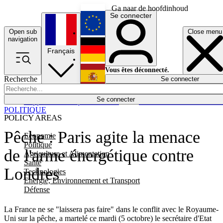
Ga naar de hoofdinhoud
Se connecter
Open sub
Close menu
English
navigation
Français
Deutsch
Vous êtes déconnecté.
Recherche
Se connecter
Español
Lumières éteintes
Se connecter
Rapporteur
Politique
Économie
Newsletters
Evénements
Em
POLITIQUE
POLICY AREAS
Pêche : Paris agite la menace
Economie
Politique
de l'arme énergétique contre
Agriculture et Alimentation
Santé
Londres
Technologies
Energie, Environnement et Transport
Défense
La France ne se "laissera pas faire" dans le conflit avec le Royaume-
Uni sur la pêche, a martelé ce mardi (5 octobre) le secrétaire d'Etat