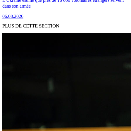
L'Ukraine estime que près de 16 000 volontaires étrangers servent
dans son armée
06.08.2026
PLUS DE CETTE SECTION