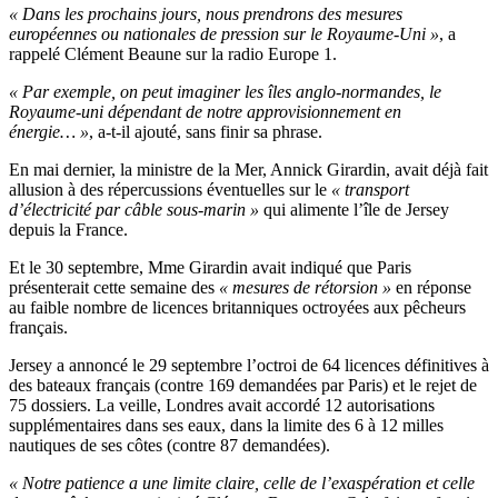
« Dans les prochains jours, nous prendrons des mesures
européennes ou nationales de pression sur le Royaume-Uni »
, a
rappelé Clément Beaune sur la radio Europe 1.
« Par exemple, on peut imaginer les îles anglo-normandes, le
Royaume-uni dépendant de notre approvisionnement en
énergie… »
, a-t-il ajouté, sans finir sa phrase.
En mai dernier, la ministre de la Mer, Annick Girardin, avait déjà fait
allusion à des répercussions éventuelles sur le
« transport
d’électricité par câble sous-marin »
qui alimente l’île de Jersey
depuis la France.
Et le 30 septembre, Mme Girardin avait indiqué que Paris
présenterait cette semaine des
« mesures de rétorsion »
en réponse
au faible nombre de licences britanniques octroyées aux pêcheurs
français.
Jersey a annoncé le 29 septembre l’octroi de 64 licences définitives à
des bateaux français (contre 169 demandées par Paris) et le rejet de
75 dossiers. La veille, Londres avait accordé 12 autorisations
supplémentaires dans ses eaux, dans la limite des 6 à 12 milles
nautiques de ses côtes (contre 87 demandées).
« Notre patience a une limite claire, celle de l’exaspération et celle