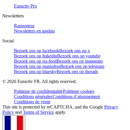
Euractiv Pro
Newsletters
Rapporteur
Newsletters en anglais
Social
Bezoek ons op facebook
Bezoek ons op x
Bezoek ons op linkedin
Bezoek ons op youtube
Bezoek ons op rss-feed
Bezoek ons op instagram
Bezoek ons op mastodon
Bezoek ons op telegram
Bezoek ons op bluesky
Bezoek ons op threads
©
2026
Euractiv FR. All rights reserved.
Politique de confidentialité
Politique cookies
Conditions générales
Conditions d’abonnement
Conditions de vente
This site is protected by reCAPTCHA, and the Google
Privacy
Policy
and
Terms of Service
apply.