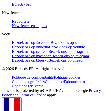
Euractiv Pro
Newsletters
Rapporteur
Newsletters en anglais
Social
Bezoek ons op facebook
Bezoek ons op x
Bezoek ons op linkedin
Bezoek ons op youtube
Bezoek ons op rss-feed
Bezoek ons op instagram
Bezoek ons op mastodon
Bezoek ons op telegram
Bezoek ons op bluesky
Bezoek ons op threads
©
2026
Euractiv FR. All rights reserved.
Politique de confidentialité
Politique cookies
Conditions générales
Conditions d’abonnement
Conditions de vente
This site is protected by reCAPTCHA, and the Google
Privacy
Policy
and
Terms of Service
apply.