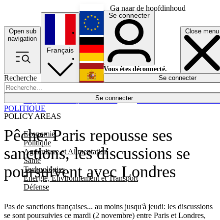
Ga naar de hoofdinhoud
Se connecter
Open sub
Close menu
English
navigation
Français
Deutsch
Vous êtes déconnecté.
Recherche
Se connecter
Español
Lumières éteintes
Se connecter
Rapporteur
Politique
Économie
Newsletters
Evénements
Em
POLITIQUE
POLICY AREAS
Pêche: Paris repousse ses
Economie
Politique
sanctions, les discussions se
Agriculture et Alimentation
Santé
poursuivent avec Londres
Technologies
Energie, Environnement et Transport
Défense
Pas de sanctions françaises... au moins jusqu'à jeudi: les discussions
se sont poursuivies ce mardi (2 novembre) entre Paris et Londres,