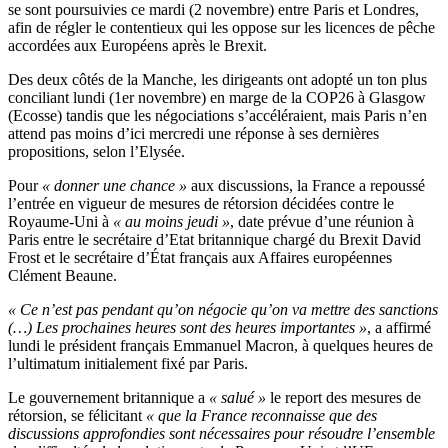
se sont poursuivies ce mardi (2 novembre) entre Paris et Londres,
afin de régler le contentieux qui les oppose sur les licences de pêche
accordées aux Européens après le Brexit.
Des deux côtés de la Manche, les dirigeants ont adopté un ton plus
conciliant lundi (1er novembre) en marge de la COP26 à Glasgow
(Ecosse) tandis que les négociations s’accéléraient, mais Paris n’en
attend pas moins d’ici mercredi une réponse à ses dernières
propositions, selon l’Elysée.
Pour
« donner une chance »
aux discussions, la France a repoussé
l’entrée en vigueur de mesures de rétorsion décidées contre le
Royaume-Uni à
« au moins jeudi »
, date prévue d’une réunion à
Paris entre le secrétaire d’Etat britannique chargé du Brexit David
Frost et le secrétaire d’État français aux Affaires européennes
Clément Beaune.
« Ce n’est pas pendant qu’on négocie qu’on va mettre des sanctions
(…) Les prochaines heures sont des heures importantes »
, a affirmé
lundi le président français Emmanuel Macron, à quelques heures de
l’ultimatum initialement fixé par Paris.
Le gouvernement britannique a
« salué »
le report des mesures de
rétorsion, se félicitant
« que la France reconnaisse que des
discussions approfondies sont nécessaires pour résoudre l’ensemble