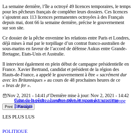
La semaine dernière, l’île a octroyé 49 licences temporaires, le temps
pour les pêcheurs français de compléter leurs dossiers. Ces licences
s’ajoutent aux 113 licences permanentes octroyées à des Français
depuis mai, dont 66 la semaine dernière, précise le gouvernement
sur son site.
Ce dossier de la pêche envenime les relations entre Paris et Londres,
déjà mises à mal par le torpillage d’un contrat franco-australien de
sous-marins en faveur de l’accord de défense Aukus entre Grande-
Bretagne, Etats-Unis et Australie.
Il intervient également en plein début de campagne présidentielle en
France. Xavier Bertrand, candidat et président de la région des
Hauts-de-France, a appelé le gouvernement à être
« sacrément dur
avec les Britanniques »
au cours de 48 prochaines heures de ce
« bras de fer »
.
Nov 2, 2021 - 14:41
Dernière mise à jour: Nov 2, 2021 - 14:42
Crise de la pêche : Londres salue le report des sanctions
Politique
Brexit
Londres
Paris
Pêche
Royaume-Uni en Europe
françaises
Print
Partager
LES PLUS LUS
POLITIQUE