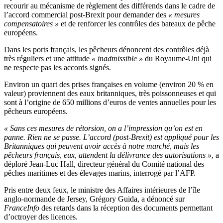
recourir au mécanisme de règlement des différends dans le cadre de
l’accord commercial post-Brexit pour demander des
« mesures
compensatoires »
et de renforcer les contrôles des bateaux de pêche
européens.
Dans les ports français, les pêcheurs dénoncent des contrôles déjà
très réguliers et une attitude
« inadmissible »
du Royaume-Uni qui
ne respecte pas les accords signés.
Environ un quart des prises françaises en volume (environ 20 % en
valeur) proviennent des eaux britanniques, très poissonneuses et qui
sont à l’origine de 650 millions d’euros de ventes annuelles pour les
pêcheurs européens.
« Sans ces mesures de rétorsion, on a l’impression qu’on est en
panne. Rien ne se passe. L’accord (post-Brexit) est appliqué pour les
Britanniques qui peuvent avoir accès à notre marché, mais les
pêcheurs français, eux, attendent la délivrance des autorisations »
, a
déploré Jean-Luc Hall, directeur général du Comité national des
pêches maritimes et des élevages marins, interrogé par l’AFP.
Pris entre deux feux, le ministre des Affaires intérieures de l’île
anglo-normande de Jersey, Grégory Guida, a dénoncé sur
FranceInfo
des retards dans la réception des documents permettant
d’octroyer des licences.