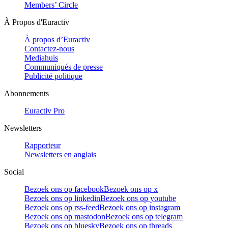
Members’ Circle
À Propos d'Euractiv
À propos d’Euractiv
Contactez-nous
Mediahuis
Communiqués de presse
Publicité politique
Abonnements
Euractiv Pro
Newsletters
Rapporteur
Newsletters en anglais
Social
Bezoek ons op facebook
Bezoek ons op x
Bezoek ons op linkedin
Bezoek ons op youtube
Bezoek ons op rss-feed
Bezoek ons op instagram
Bezoek ons op mastodon
Bezoek ons op telegram
Bezoek ons op bluesky
Bezoek ons op threads