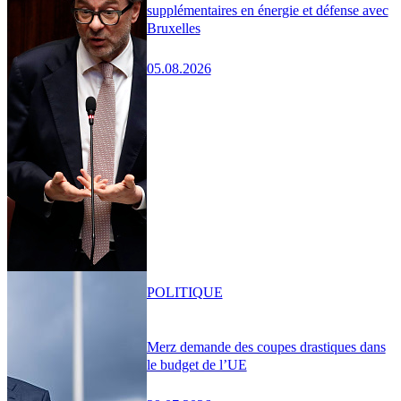
supplémentaires en énergie et défense avec
Bruxelles
05.08.2026
POLITIQUE
Merz demande des coupes drastiques dans
le budget de l’UE