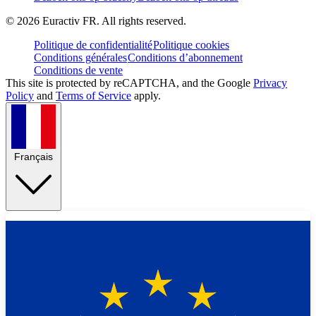
©
2026
Euractiv FR. All rights reserved.
Politique de confidentialité
Politique cookies
Conditions générales
Conditions d’abonnement
Conditions de vente
This site is protected by reCAPTCHA, and the Google
Privacy
Policy
and
Terms of Service
apply.
Français