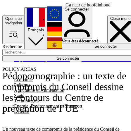
Ga naar de hoofdinhoud
Se connecter
Open sub
Close menu
English
navigation
Français
Deutsch
Vous êtes déconnecté.
Recherche
Se connecter
Español
Lumières éteintes
Se connecter
Rapporteur
Politique
Économie
Newsletters
Evénements
Em
POLICY AREAS
Pédopornographie : un texte de
Economie
compromis du Conseil dessine
Politique
Agriculture et Alimentation
les contours du Centre de
Santé
Technologies
prévention de l’UE
Energie, Environnement et Transport
Défense
Un nouveau texte de compromis de la présidence du Conseil de